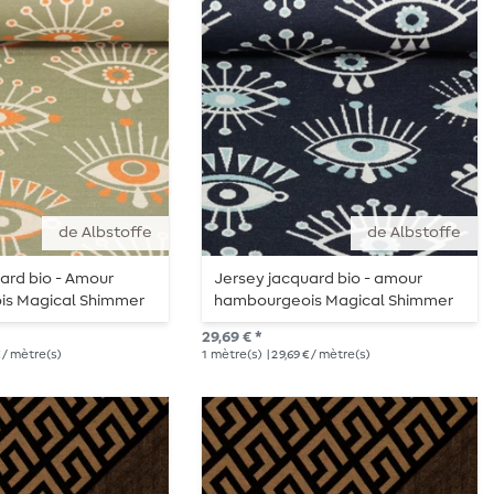
de Albstoffe
de Albstoffe
ard bio - Amour
Jersey jacquard bio - amour
s Magical Shimmer
hambourgeois Magical Shimmer
htment Vert
Eye of Enlightment Navy
29,69 € *
€ / mètre(s)
1
mètre(s)
| 29,69 € / mètre(s)