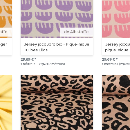
offe
de Albstoffe
rger
Jersey jacquard bio - Pique-nique
Jersey jacqu
Tulipes Lilas
pique-nique 
29,69 € *
29,69 € *
1
mètre(s)
| 29,69 € / mètre(s)
1
mètre(s)
| 29,69 