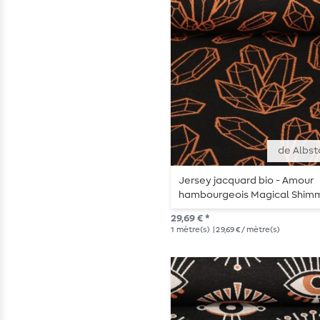
de Albst
Jersey jacquard bio - Amour
hambourgeois Magical Shim
Gems Noir
29,69 € *
1
mètre(s)
| 29,69 € / mètre(s)