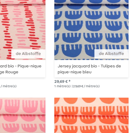
de Albstoffe
de Albstoffe
ard bio - Pique-nique
Jersey jacquard bio - Tulipes de
ge Rouge
pique-nique bleu
29,69 € *
€ / mètre(s)
1
mètre(s)
| 29,69 € / mètre(s)