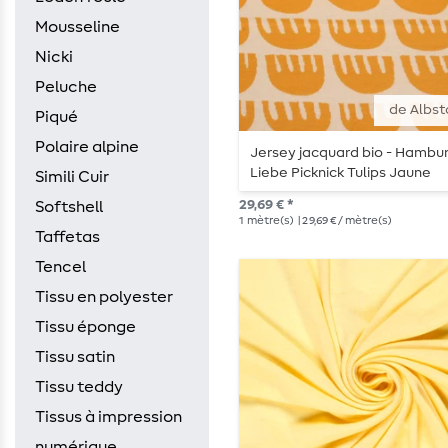
Mousseline
Nicki
Peluche
de Albst
Piqué
Polaire alpine
Jersey jacquard bio - Hambu
Liebe Picknick Tulips Jaune
Simili Cuir
29,69 € *
Softshell
1
mètre(s)
| 29,69 € / mètre(s)
Taffetas
Tencel
Tissu en polyester
Tissu éponge
Tissu satin
Tissu teddy
Tissus à impression
numérique