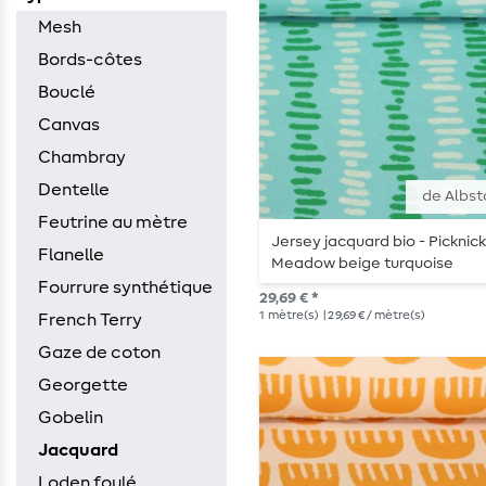
Mesh
Bords-côtes
Bouclé
Canvas
Chambray
Dentelle
de Albst
Feutrine au mètre
Jersey jacquard bio - Picknic
Flanelle
Meadow beige turquoise
Fourrure synthétique
29,69 € *
1
mètre(s)
| 29,69 € / mètre(s)
French Terry
Gaze de coton
Georgette
Gobelin
Jacquard
Loden foulé