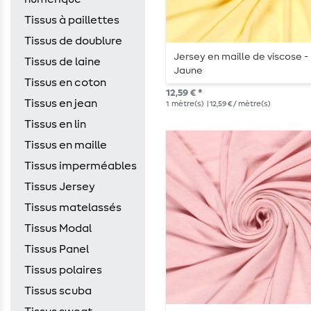
Tissus à paillettes
Tissus de doublure
Jersey en maille de viscose -
Tissus de laine
Jaune
Tissus en coton
12,59 € *
Tissus en jean
1
mètre(s)
| 12,59 € / mètre(s)
Tissus en lin
Tissus en maille
Tissus imperméables
Tissus Jersey
Tissus matelassés
Tissus Modal
Tissus Panel
Tissus polaires
Tissus scuba