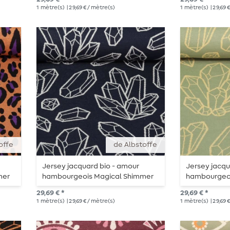
1
mètre(s)
| 29,69 € / mètre(s)
1
mètre(s)
| 29,69 
offe
de Albstoffe
Jersey jacquard bio - amour
Jersey jacqu
mer
hambourgeois Magical Shimmer
hambourgeoi
Gems Navy
Gems Vert
29,69 € *
29,69 € *
1
mètre(s)
| 29,69 € / mètre(s)
1
mètre(s)
| 29,69 