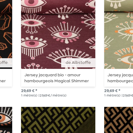
offe
de Albstoffe
Jersey jacquard bio - amour
Jersey jacqu
mer
hambourgeois Magical Shimmer
hambourgeoi
Eye of Enlightment Bordeaux
Eye of Enlig
29,69 € *
29,69 € *
1
mètre(s)
| 29,69 € / mètre(s)
1
mètre(s)
| 29,69 