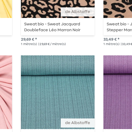
de Albstoffe
Sweat bio - Sweat Jacquard
Sweat bio -
Doubleface Léo Marron Noir
Stepper Mar
29,69 € *
33,49 € *
1
mètre(s)
| 29,69 € / mètre(s)
1
mètre(s)
| 33,49 
de Albstoffe