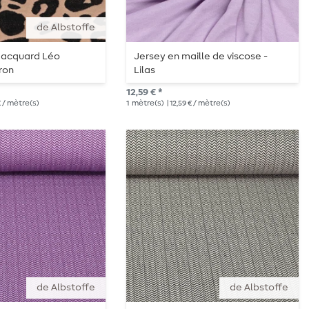
de Albstoffe
 Jacquard Léo
Jersey en maille de viscose -
ron
Lilas
12,59 € *
€ / mètre(s)
1
mètre(s)
| 12,59 € / mètre(s)
de Albstoffe
de Albstoffe