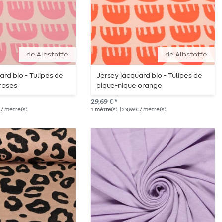
de Albstoffe
de Albstoffe
ard bio - Tulipes de
Jersey jacquard bio - Tulipes de
roses
pique-nique orange
29,69 € *
€ / mètre(s)
1
mètre(s)
| 29,69 € / mètre(s)