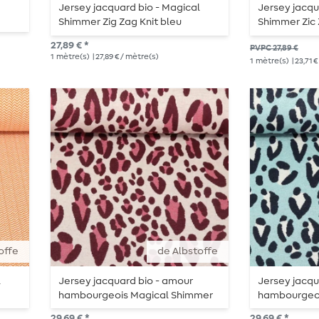
Jersey jacquard bio - Magical
Jersey jacqu
Shimmer Zig Zag Knit bleu
Shimmer Zic Z
27,89 € *
PVPC 27,89 €
1
mètre(s)
| 27,89 € / mètre(s)
1
mètre(s)
| 23,71 
offe
de Albstoffe
l
Jersey jacquard bio - amour
Jersey jacqu
hambourgeois Magical Shimmer
hambourgeoi
Safari Beige Leo
Safari Turqu
29,69 € *
29,69 € *