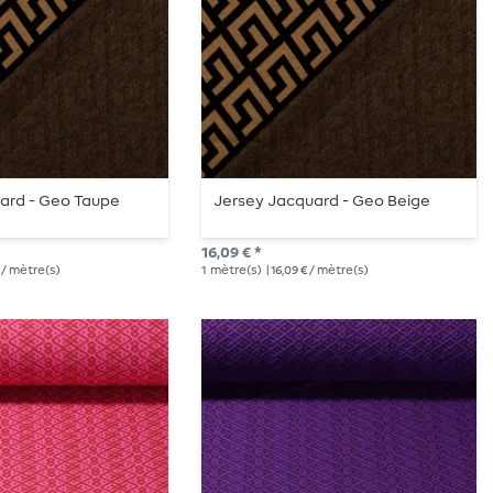
uard - Geo Taupe
Jersey Jacquard - Geo Beige
16,09 € *
€ / mètre(s)
1
mètre(s)
| 16,09 € / mètre(s)