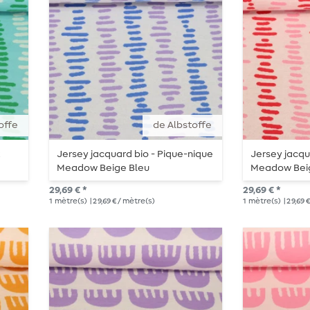
offe
de Albstoffe
k
Jersey jacquard bio - Pique-nique
Jersey jacqu
Meadow Beige Bleu
Meadow Bei
29,69 € *
29,69 € *
1
mètre(s)
| 29,69 € / mètre(s)
1
mètre(s)
| 29,69 