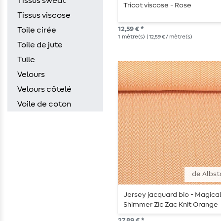
Tissus sweat
Tricot viscose - Rose
Tissus viscose
12,59 € *
Toile cirée
1
mètre(s)
| 12,59 € / mètre(s)
Toile de jute
Tulle
Velours
Velours côtelé
Voile de coton
de Albst
Jersey jacquard bio - Magica
Shimmer Zic Zac Knit Orange
27,89 € *