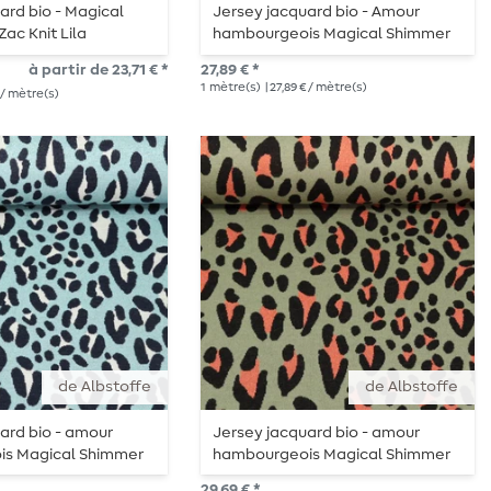
ard bio - Magical
Jersey jacquard bio - Amour
ac Knit Lila
hambourgeois Magical Shimmer
Zic Zac Knit Noir
à partir de 23,71 € *
27,89 € *
1
mètre(s)
| 27,89 € / mètre(s)
€ / mètre(s)
de Albstoffe
de Albstoffe
ard bio - amour
Jersey jacquard bio - amour
s Magical Shimmer
hambourgeois Magical Shimmer
oise Leo
Safari Vert Léo
29,69 € *