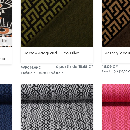
offe
Jersey Jacquard - Geo Olive
Jersey jacq
mer
à partir de 13,68 € *
16,09 € *
PVPC 16,09 €
1
mètre(s)
| 16,09 
1
mètre(s)
| 13,68 € / mètre(s)