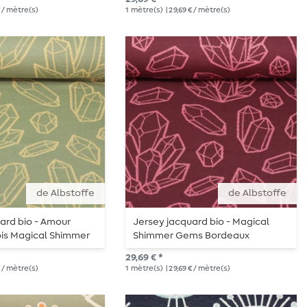
€ / mètre(s)
1
mètre(s)
| 29,69 € / mètre(s)
de Albstoffe
de Albstoffe
ard bio - Amour
Jersey jacquard bio - Magical
s Magical Shimmer
Shimmer Gems Bordeaux
29,69 € *
€ / mètre(s)
1
mètre(s)
| 29,69 € / mètre(s)