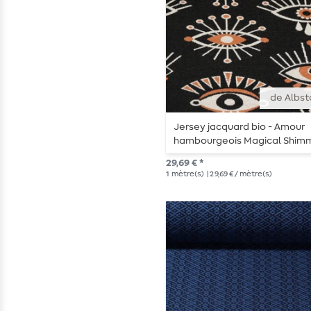
de Albst
Jersey jacquard bio - Amour
hambourgeois Magical Shim
Eye of Enlightment Noir
29,69 € *
1
mètre(s)
| 29,69 € / mètre(s)