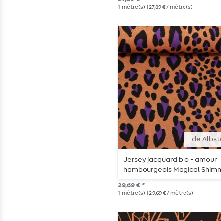
1
mètre(s)
| 27,89 € / mètre(s)
de Albst
Jersey jacquard bio - amour
hambourgeois Magical Shim
Safari Orange Leo
29,69 € *
1
mètre(s)
| 29,69 € / mètre(s)