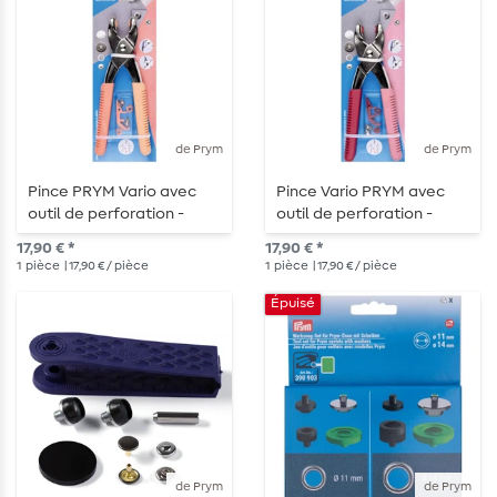
de Prym
de Prym
Pince PRYM Vario avec
Pince Vario PRYM avec
outil de perforation -
outil de perforation -
abricot
Myrtille
17,90 € *
17,90 € *
1
pièce
| 17,90 € / pièce
1
pièce
| 17,90 € / pièce
Épuisé
de Prym
de Prym