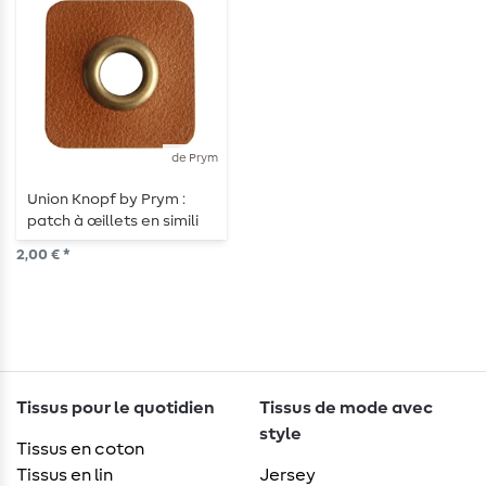
de Prym
Union Knopf by Prym :
patch à œillets en simili
cuir, passage de 8 mm, 30
2,00 € *
mm, marron moyen/or
vieilli
Tissus pour le quotidien
Tissus de mode avec
style
Tissus en coton
Tissus en lin
Jersey