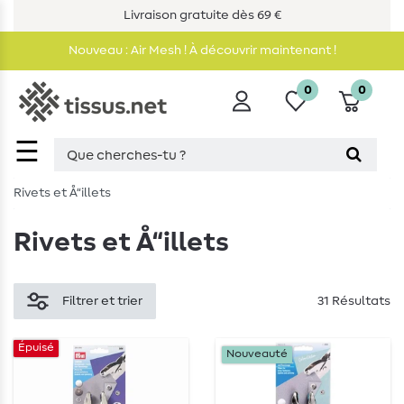
Livraison gratuite dès 69 €
Nouveau : Air Mesh ! À découvrir maintenant !
0
0
☰
Rivets et Å“illets
Rivets et Å“illets
Filtrer et trier
31 Résultats
Épuisé
Nouveauté