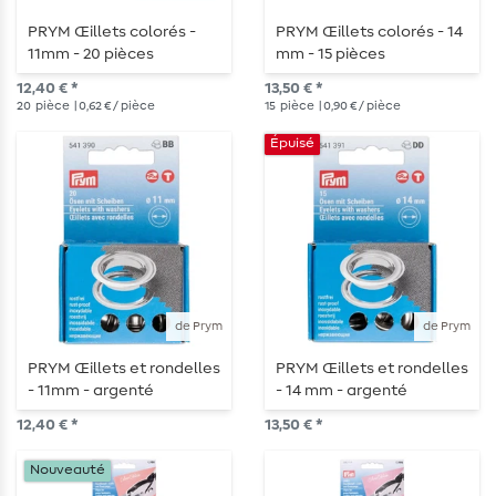
PRYM Œillets colorés -
PRYM Œillets colorés - 14
11mm - 20 pièces
mm - 15 pièces
12,40 € *
13,50 € *
20
pièce
| 0,62 € / pièce
15
pièce
| 0,90 € / pièce
Épuisé
de Prym
de Prym
PRYM Œillets et rondelles
PRYM Œillets et rondelles
- 11mm - argenté
- 14 mm - argenté
12,40 € *
13,50 € *
Nouveauté