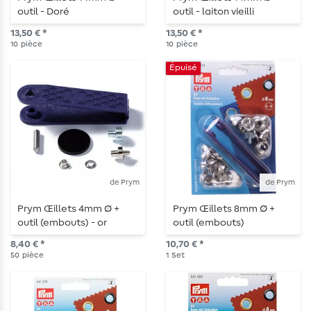
outil - Doré
outil - laiton vieilli
13,50 € *
13,50 € *
10
pièce
10
pièce
Épuisé
de Prym
de Prym
Prym Œillets 4mm Ø +
Prym Œillets 8mm Ø +
outil (embouts) - or
outil (embouts)
8,40 € *
10,70 € *
50
pièce
1
Set