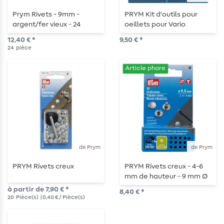
Prym Rivets - 9mm -
PRYM Kit d'outils pour
argent/fer vieux - 24
oeillets pour Vario
pièces
Creative Tool - oeillets
12,40 € *
9,50 € *
avec disques Ø 11 et 14
24
pièce
mm
Article phare
de Prym
de Prym
PRYM Rivets creux
PRYM Rivets creux - 4-6
mm de hauteur - 9 mm Ø
- couleur argentée
à partir de 7,90 € *
8,40 € *
20
Pièce(s)
| 0,40 € / Pièce(s)