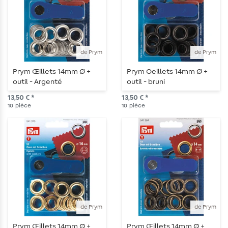
de Prym
de Prym
Prym Œillets 14mm Ø +
Prym Oeillets 14mm Ø +
outil - Argenté
outil - bruni
13,50 € *
13,50 € *
10
pièce
10
pièce
de Prym
de Prym
Prym Œillets 14mm Ø +
Prym Œillets 14mm Ø +