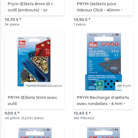
Prym Œillets 8mm Ø +
PRYM Oeillets pour
outil (embouts) - or
rideaux Click - 40mm -
argent mat
10,70 € *
14,50 € *
24
pièce
1
pièce
Nombreuses couleurs
de Prym
PRYM Œillets 5mm avec
PRYM Recharge d'œillets
outil
avec rondelles - 4 mm -
argenté
9,00 € *
12,40 € *
40
pièce
| 0,22 € / pièce
100
Pièce(s)