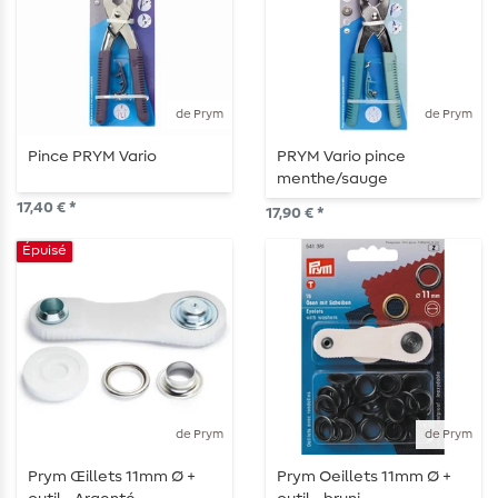
de Prym
de Prym
Pince PRYM Vario
PRYM Vario pince
menthe/sauge
17,40 € *
17,90 € *
Épuisé
de Prym
de Prym
Prym Œillets 11mm Ø +
Prym Oeillets 11mm Ø +