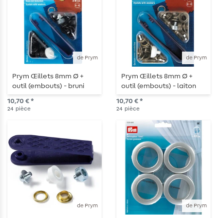
de Prym
de Prym
Prym Œillets 8mm Ø +
Prym Œillets 8mm Ø +
outil (embouts) - bruni
outil (embouts) - laiton
vieilli
10,70 € *
10,70 € *
24
pièce
24
pièce
de Prym
de Prym