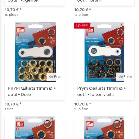
outil - Argenté
outil - bruni
10,70 € *
10,70 € *
15
pièce
15
pièce
Épuisé
de Prym
de Prym
PRYM Œillets 11mm Ø +
Prym Oeillets 11mm Ø +
outil - Doré
outil - laiton vieilli
10,70 € *
10,70 € *
1
Set
15
pièce