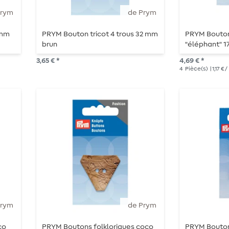
Prym
de Prym
 mm
PRYM Bouton tricot 4 trous 32 mm
PRYM Bouton
brun
"éléphant" 1
3,65 € *
4,69 € *
4
Pièce(s)
| 1,17 €
Prym
de Prym
co
PRYM Boutons folkloriques coco
PRYM Bouton 