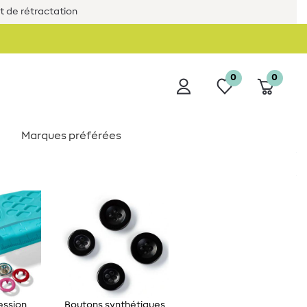
it de rétractation
0
0
Marques préférées
ession
Boutons synthétiques