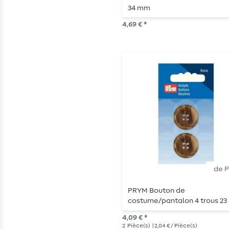
34 mm
4,69 € *
de 
PRYM Bouton de
costume/pantalon 4 trous 2
Beige/Brun
4,09 € *
2
Pièce(s)
| 2,04 € / Pièce(s)