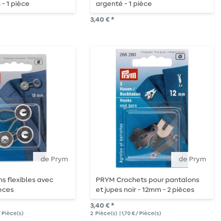
 - 1 pièce
argenté - 1 pièce
3,40 € *
de Prym
de Prym
s flexibles avec
PRYM Crochets pour pantalons
ièces
et jupes noir - 12mm - 2 pièces
3,40 € *
 / Pièce(s)
2
Pièce(s)
| 1,70 € / Pièce(s)