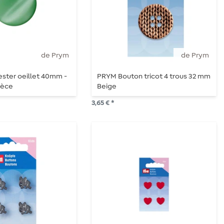
de Prym
de Prym
ster oeillet 40mm -
PRYM Bouton tricot 4 trous 32 mm
ièce
Beige
3,65 € *