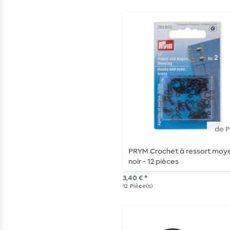
de 
PRYM Crochet à ressort moye
noir - 12 pièces
3,40 € *
12
Pièce(s)