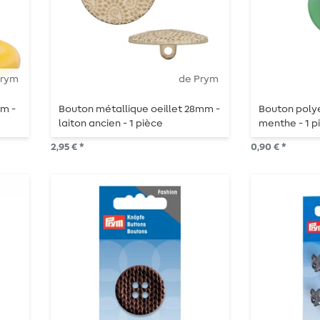
Prym
de Prym
mm -
Bouton métallique oeillet 28mm -
Bouton polye
laiton ancien - 1 pièce
menthe - 1 p
2,95 € *
0,90 € *