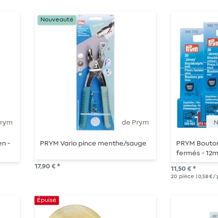
Nouveauté
Prym
de Prym
N
n -
PRYM Vario pince menthe/sauge
PRYM Bouton
fermés - 12m
17,90 € *
11,50 € *
20
pièce
| 0,58 € /
Épuisé