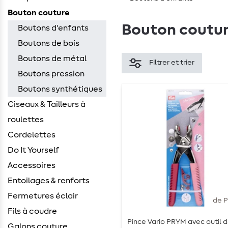
Bouton couture
Bouton coutu
Boutons d'enfants
Boutons de bois
Boutons de métal
Filtrer et trier
Boutons pression
Boutons synthétiques
Ciseaux & Tailleurs à
roulettes
Cordelettes
Do It Yourself
Accessoires
Entoilages & renforts
Fermetures éclair
de 
Fils à coudre
Pince Vario PRYM avec outil 
Galons couture