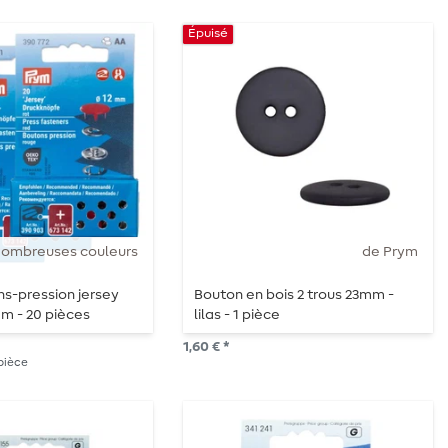
Épuisé
ombreuses couleurs
de Prym
s-pression jersey
Bouton en bois 2 trous 23mm -
m - 20 pièces
lilas - 1 pièce
1,60 € *
 pièce