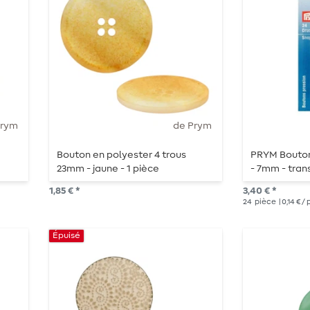
Prym
de Prym
Bouton en polyester 4 trous
PRYM Bouton
23mm - jaune - 1 pièce
- 7mm - tran
1,85 € *
3,40 € *
24
pièce
| 0,14 € /
Épuisé