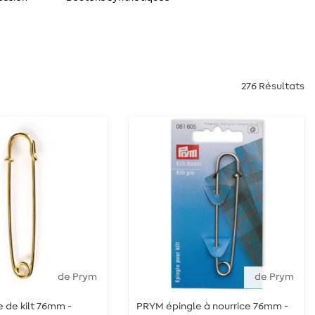
276 Résultats
de Prym
de Prym
e de kilt 76mm -
PRYM épingle à nourrice 76mm -