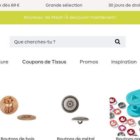
e dès 69 €
Grande sélection
30 jours de dro
Nouveau : Air Mesh ! À découvrir maintenant !
ture
Coupons de Tissus
Promos
Inspiration
Boutons de bois
Boutons de métal
Boutons pr