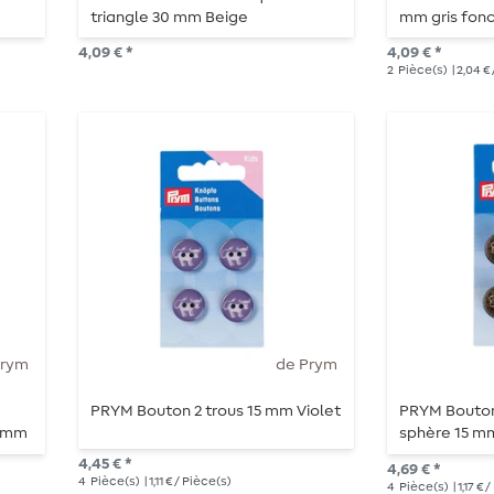
triangle 30 mm Beige
mm gris fon
4,09 € *
4,09 € *
2
Pièce(s)
| 2,04 €
Prym
de Prym
PRYM Bouton 2 trous 15 mm Violet
PRYM Bouton
3 mm
sphère 15 mm
4,45 € *
4,69 € *
4
Pièce(s)
| 1,11 € / Pièce(s)
4
Pièce(s)
| 1,17 €