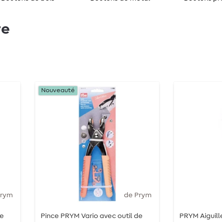
re
Nouveauté
Prym
de Prym
de
Pince PRYM Vario avec outil de
PRYM Aiguill