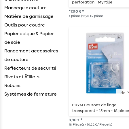
perforation - Myrtille
Mannequin couture
17,90 € *
Matière de garnissage
1
pièce
| 17,90 € / pièce
Outils pour coudre
Papier calque & Papier
de soie
Rangement accessoires
de couture
Réflecteurs de sécurité
Rivets et Å“illets
Rubans
de 
Systèmes de fermeture
PRYM Boutons de linge -
transparent - 15mm - 18 pièc
3,90 € *
18
Pièce(s)
| 0,22 € / Pièce(s)