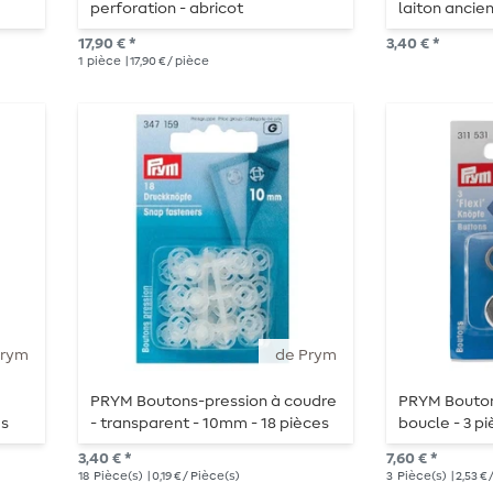
perforation - abricot
laiton ancien
17,90 € *
3,40 € *
1
pièce
| 17,90 € / pièce
Prym
de Prym
PRYM Boutons-pression à coudre
PRYM Bouton
es
- transparent - 10mm - 18 pièces
boucle - 3 p
3,40 € *
7,60 € *
18
Pièce(s)
| 0,19 € / Pièce(s)
3
Pièce(s)
| 2,53 €