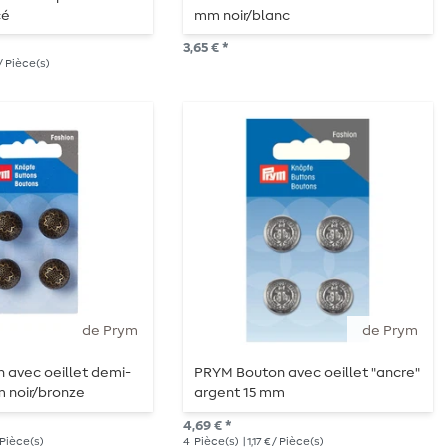
cé
mm noir/blanc
3,65 € *
 / Pièce(s)
de Prym
de Prym
 avec oeillet demi-
PRYM Bouton avec oeillet "ancre"
 noir/bronze
argent 15 mm
4,69 € *
 / Pièce(s)
4
Pièce(s)
| 1,17 € / Pièce(s)