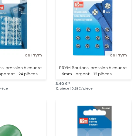
de Prym
de Prym
s-pression à coudre
PRYM Boutons-pression à coudre
sparent - 24 pièces
- 6mm - argent - 12 pièces
3,40 € *
 pièce
12
pièce
| 0,28 € / pièce