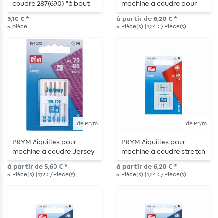
coudre 287(690) "à bout
machine à coudre pour
rond" - 70-100 - 5 pièces
jeans
5,10 € *
à partir de 6,20 € *
5
pièce
5
Pièce(s)
| 1,24 € / Pièce(s)
de Prym
de Prym
PRYM Aiguilles pour
PRYM Aiguilles pour
machine à coudre Jersey
machine à coudre stretch
à partir de 5,60 € *
à partir de 6,20 € *
5
Pièce(s)
| 1,12 € / Pièce(s)
5
Pièce(s)
| 1,24 € / Pièce(s)