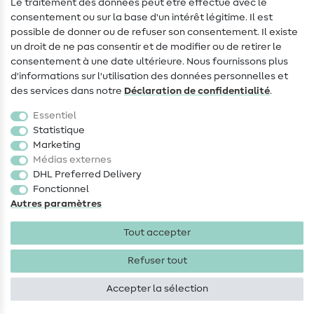
Le traitement des données peut être effectué avec le
consentement ou sur la base d'un intérêt légitime. Il est
FAQ
possible de donner ou de refuser son consentement. Il existe
Droit de rétractation
un droit de ne pas consentir et de modifier ou de retirer le
consentement à une date ultérieure. Nous fournissons plus
Populaire
d'informations sur l'utilisation des données personnelles et
des services dans notre
Déclaration de confidentialité
.
Tissus
Essentiel
Accessoires de couture
Statistique
Marketing
Promotions
Médias externes
DHL Preferred Delivery
Fonctionnel
Autres paramètres
Tout accepter
Mentions légales
Protection des données
CGV
Droit
de rétractation
Refuser tout
Accepter la sélection
Droits d'auteur 2026 SewIY GmbH