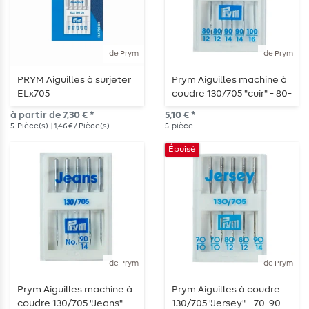
de Prym
de Prym
PRYM Aiguilles à surjeter
Prym Aiguilles machine à
ELx705
coudre 130/705 "cuir" - 80-
100 - 5 pièces
à partir de 7,30 € *
5,10 € *
5
Pièce(s)
| 1,46 € / Pièce(s)
5
pièce
Épuisé
de Prym
de Prym
Prym Aiguilles machine à
Prym Aiguilles à coudre
coudre 130/705 "Jeans" -
130/705 "Jersey" - 70-90 -