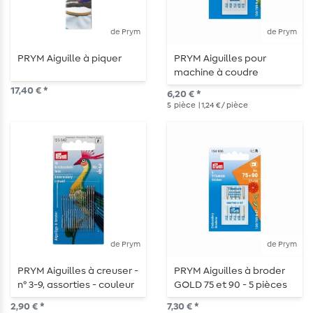
de Prym
de Prym
PRYM Aiguille à piquer
PRYM Aiguilles pour
machine à coudre
Quilting 75 et 90 - 5 pièces
17,40 € *
6,20 € *
5
pièce
| 1,24 € / pièce
de Prym
de Prym
PRYM Aiguilles à creuser -
PRYM Aiguilles à broder
n° 3-9, assorties - couleur
GOLD 75 et 90 - 5 pièces
argentée
2,90 € *
7,30 € *