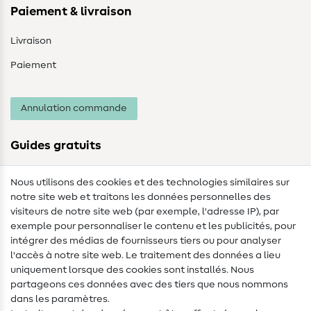
Paiement & livraison
Livraison
Paiement
Annulation commande
Guides gratuits
Lexique des tissus
Nous utilisons des cookies et des technologies similaires sur
notre site web et traitons les données personnelles des
Lexique de couture
visiteurs de notre site web (par exemple, l'adresse IP), par
Tutos de couture
exemple pour personnaliser le contenu et les publicités, pour
intégrer des médias de fournisseurs tiers ou pour analyser
Aide & contact
l'accès à notre site web. Le traitement des données a lieu
uniquement lorsque des cookies sont installés. Nous
Contact
partageons ces données avec des tiers que nous nommons
dans les paramètres.
Changement de propriétaire