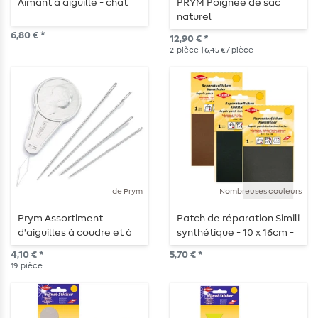
Aimant à aiguille - chat
PRYM Poignée de sac
naturel
6,80 € *
12,90 € *
2
pièce
| 6,45 € / pièce
de Prym
Nombreuses couleurs
Prym Assortiment
Patch de réparation Simili
d'aiguilles à coudre et à
synthétique - 10 x 16cm -
repriser avec enfileur - 19
autocollant
4,10 € *
5,70 € *
pièces
19
pièce