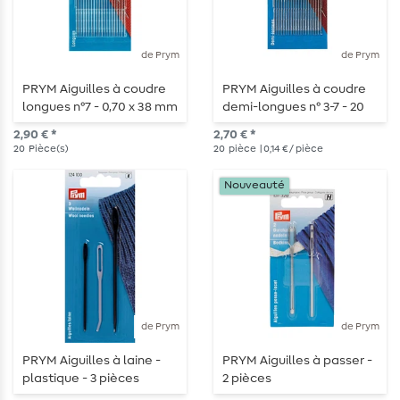
de Prym
de Prym
PRYM Aiguilles à coudre
PRYM Aiguilles à coudre
longues n°7 - 0,70 x 38 mm
demi-longues n° 3-7 - 20
- 20 pièces
pièces
2,90 € *
2,70 € *
20
Pièce(s)
20
pièce
| 0,14 € / pièce
Nouveauté
de Prym
de Prym
PRYM Aiguilles à laine -
PRYM Aiguilles à passer -
plastique - 3 pièces
2 pièces