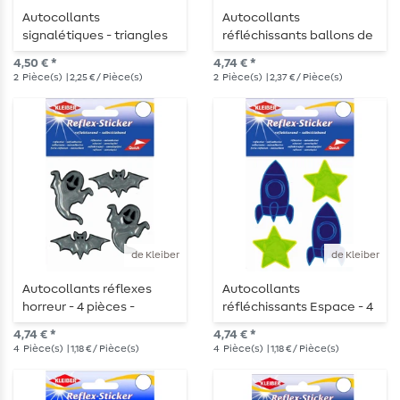
Autocollants
Autocollants
signalétiques - triangles
réfléchissants ballons de
6,7 cm x 5,8 cm -
foot - Ø 6,5 cm - 2 pièces
4,50 € *
4,74 € *
autocollants
2
Pièce(s)
| 2,25 € / Pièce(s)
2
Pièce(s)
| 2,37 € / Pièce(s)
de Kleiber
de Kleiber
Autocollants réflexes
Autocollants
horreur - 4 pièces -
réfléchissants Espace - 4
argenté
pièces - bleu/jaune
4,74 € *
4,74 € *
4
Pièce(s)
| 1,18 € / Pièce(s)
4
Pièce(s)
| 1,18 € / Pièce(s)