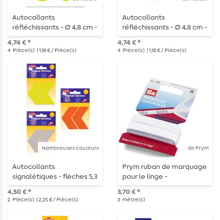
Autocollants
Autocollants
réfléchissants - Ø 4,8 cm -
réfléchissants - Ø 4,8 cm -
4 pièces - jaune fluo
4 pièces - orange fluo
4,74 € *
4,74 € *
4
Pièce(s)
| 1,18 € / Pièce(s)
4
Pièce(s)
| 1,18 € / Pièce(s)
Nombreuses couleurs
de Prym
Autocollants
Prym ruban de marquage
signalétiques - flèches 5,3
pour le linge -
cm x 7,0 cm -
thermocollant
4,50 € *
3,70 € *
autocollants
2
Pièce(s)
| 2,25 € / Pièce(s)
3
mètre(s)