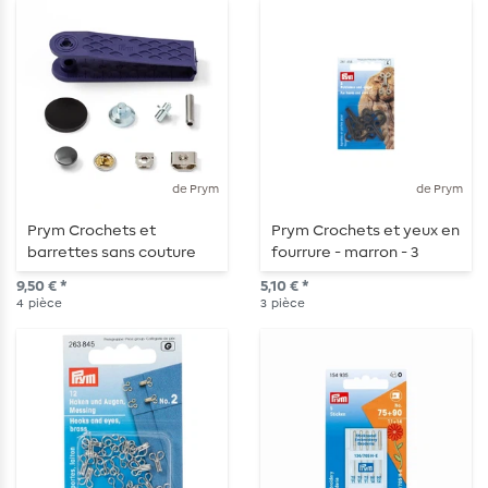
de Prym
de Prym
Prym Crochets et
Prym Crochets et yeux en
barrettes sans couture
fourrure - marron - 3
pour pantalons - 13mm -
pièces
9,50 € *
5,10 € *
argenté/bruni - 4 pièces
4
pièce
3
pièce