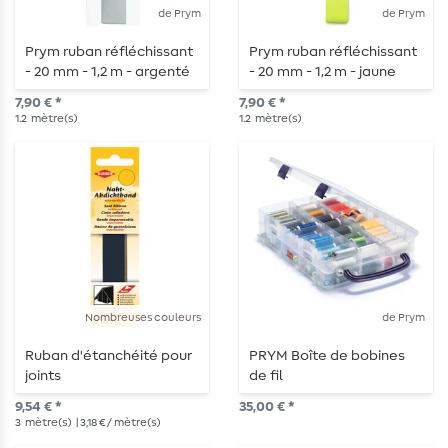
de Prym
de Prym
Prym ruban réfléchissant
Prym ruban réfléchissant
- 20 mm - 1,2 m - argenté
- 20 mm - 1,2 m - jaune
fluo
7,90 € *
7,90 € *
1.2
mètre(s)
1.2
mètre(s)
Nombreuses couleurs
de Prym
Ruban d'étanchéité pour
PRYM Boîte de bobines
joints
de fil
9,54 € *
35,00 € *
3
mètre(s)
| 3,18 € / mètre(s)