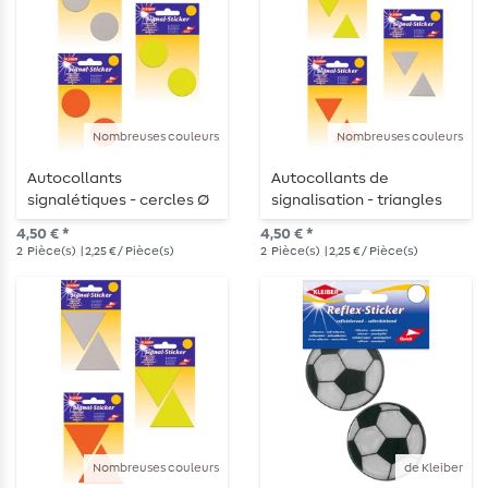
Nombreuses couleurs
Nombreuses couleurs
Autocollants
Autocollants de
signalétiques - cercles Ø
signalisation - triangles
4 cm - autocollants
4,2 cm x 3,6 cm -
4,50 € *
4,50 € *
autocollants
2
Pièce(s)
| 2,25 € / Pièce(s)
2
Pièce(s)
| 2,25 € / Pièce(s)
Nombreuses couleurs
de Kleiber