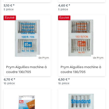
Force 90 - 5 pièces
5 pièces
5,10 € *
4,60 € *
5
pièce
5
pièce
Épuisé
Épuisé
de Prym
de Prym
Prym Aiguilles machine à
Prym Aiguilles machine à
coudre 130/705
coudre 130/705
"Standard" - 70-100 - 10
"Standard" - 90 - 10
6,70 € *
6,50 € *
pièces
pièces
10
pièce
10
pièce