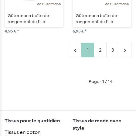
de Gütermann
de Gütermann
Gütermann boîte de
Gütermann boîte de
rangement du fil à
rangement du fil à
coudre pour 12 bobines
coudre pour 27 bobines
4,95 € *
6,95 € *
1
2
3
Page : 1 / 14
Tissus pour le quotidien
Tissus de mode avec
style
Tissus en coton