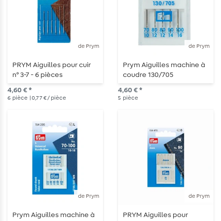
de Prym
de Prym
PRYM Aiguilles pour cuir
Prym Aiguilles machine à
n° 3-7 - 6 pièces
coudre 130/705
"standard" - 70-100 - 5
4,60 € *
4,60 € *
pièces
6
pièce
| 0,77 € / pièce
5
pièce
de Prym
de Prym
Prym Aiguilles machine à
PRYM Aiguilles pour