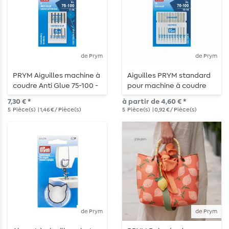
de Prym
de Prym
PRYM Aiguilles machine à
Aiguilles PRYM standard
coudre Anti Glue 75-100 -
pour machine à coudre
5 pièces
7,30 € *
à partir de 4,60 € *
5
Pièce(s)
| 1,46 € / Pièce(s)
5
Pièce(s)
| 0,92 € / Pièce(s)
de Prym
de Prym