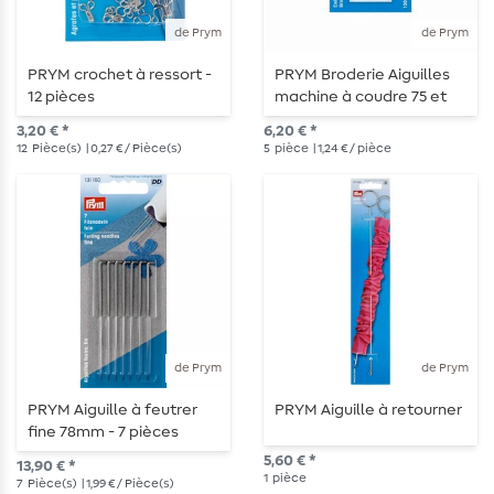
de Prym
de Prym
PRYM crochet à ressort -
PRYM Broderie Aiguilles
12 pièces
machine à coudre 75 et
90 - 5 pièces
3,20 € *
6,20 € *
12
Pièce(s)
| 0,27 € / Pièce(s)
5
pièce
| 1,24 € / pièce
de Prym
de Prym
PRYM Aiguille à feutrer
PRYM Aiguille à retourner
fine 78mm - 7 pièces
5,60 € *
13,90 € *
1
pièce
7
Pièce(s)
| 1,99 € / Pièce(s)