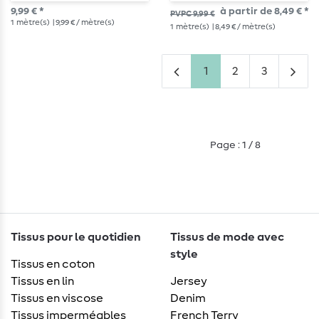
9,99 € *
à partir de 8,49 € *
PVPC 9,99 €
1
mètre(s)
| 9,99 € / mètre(s)
1
mètre(s)
| 8,49 € / mètre(s)
1
2
3
Page : 1 / 8
Tissus pour le quotidien
Tissus de mode avec
style
Tissus en coton
Tissus en lin
Jersey
Tissus en viscose
Denim
Tissus imperméables
French Terry