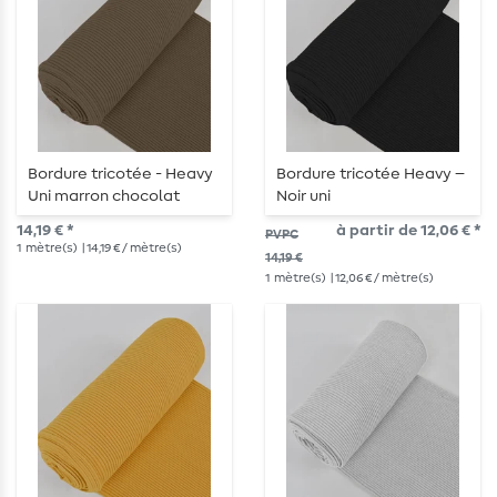
Bordure tricotée - Heavy
Bordure tricotée Heavy –
Uni marron chocolat
Noir uni
14,19 € *
à partir de 12,06 € *
PVPC
1
mètre(s)
| 14,19 € / mètre(s)
14,19 €
1
mètre(s)
| 12,06 € / mètre(s)