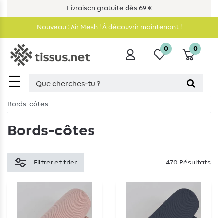
Livraison gratuite dès 69 €
Nouveau : Air Mesh ! À découvrir maintenant !
0
0
☰
Bords-côtes
Bords-côtes
Filtrer et trier
470 Résultats