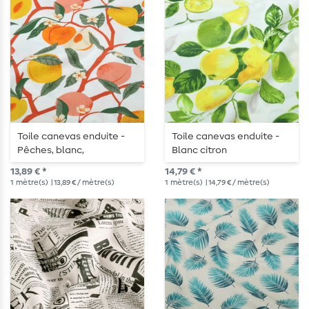
Toile canevas enduite -
Toile canevas enduite -
Pêches, blanc,
Blanc citron
Multicolore
13,89 € *
14,79 € *
1
mètre(s)
| 13,89 € / mètre(s)
1
mètre(s)
| 14,79 € / mètre(s)