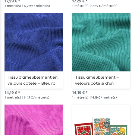
17,29 € *
17,29 € *
1
mètre(s)
| 17,29 € / mètre(s)
1
mètre(s)
| 17,29 € / mètre(s)
Tissu d'ameublement en
Tissu ameublement –
velours côtelé – Bleu roi
velours côtelé d'un
turquoise foncé profond
14,19 € *
14,19 € *
1
mètre(s)
| 14,19 € / mètre(s)
1
mètre(s)
| 14,19 € / mètre(s)