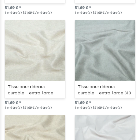
cm, Ecru chiné
cm, Mélange Anthracite
51,69 € *
51,69 € *
1
mètre(s)
| 51,69 € / mètre(s)
1
mètre(s)
| 51,69 € / mètre(s)
Tissu pour rideaux
Tissu pour rideaux
durable – extra-large
durable – extra-large 310
(310 cm) dans un Mélange
cm, Mélange gris
51,69 € *
51,69 € *
naturel
1
mètre(s)
| 51,69 € / mètre(s)
1
mètre(s)
| 51,69 € / mètre(s)