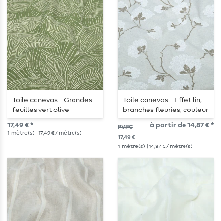
Toile canevas - Grandes
Toile canevas - Effet lin,
feuilles vert olive
branches fleuries, couleur
de sable
17,49 € *
à partir de 14,87 € *
PVPC
1
mètre(s)
| 17,49 € / mètre(s)
17,49 €
1
mètre(s)
| 14,87 € / mètre(s)