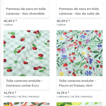
Panneau de sacs en toile
Panneau de sacs en toile
canevas - Sac réversible
canevas - Sac de salle de
avec impression
bain réversible avec
30,49 € *
30,49 € *
numérique « Lace Jeans »
impression numérique
1
pièce
1
pièce
multicolore
multicolore
Toile canevas enduite -
Toile canevas enduite -
Carreaux cerise Ecru
Fleurs et fraises, Vert
menthe multicolore
14,79 € *
14,79 € *
1
mètre(s)
| 14,79 € / mètre(s)
1
mètre(s)
| 14,79 € / mètre(s)