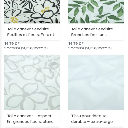
Toile canevas enduite -
Toile canevas enduite -
Feuilles et fleurs, Ecru et
Branches feuillues
Noir
blanches et vertes
14,79 € *
14,79 € *
1
mètre(s)
| 14,79 € / mètre(s)
1
mètre(s)
| 14,79 € / mètre(s)
Toile canevas – aspect
Tissu pour rideaux
lin, grandes fleurs, blanc
durable – extra-large
et gris
(330 cm) en blanc pur