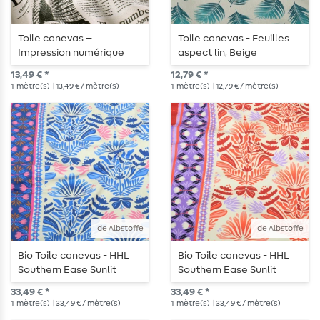
Toile canevas –
Toile canevas - Feuilles
Impression numérique
aspect lin, Beige
Ecru
13,49 € *
12,79 € *
1
mètre(s)
| 13,49 € / mètre(s)
1
mètre(s)
| 12,79 € / mètre(s)
de Albstoffe
de Albstoffe
Bio Toile canevas - HHL
Bio Toile canevas - HHL
Southern Ease Sunlit
Southern Ease Sunlit
Botanica Beige Bleu
Botanica Beige Rouge
33,49 € *
33,49 € *
1
mètre(s)
| 33,49 € / mètre(s)
1
mètre(s)
| 33,49 € / mètre(s)