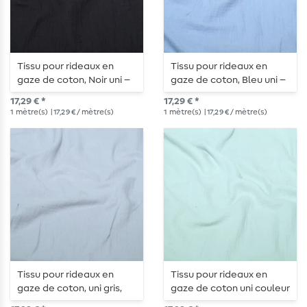
Tissu pour rideaux en
Tissu pour rideaux en
gaze de coton, Noir uni –
gaze de coton, Bleu uni –
280 cm de largeur
280 cm de largeur
17,29 € *
17,29 € *
1
mètre(s)
| 17,29 € / mètre(s)
1
mètre(s)
| 17,29 € / mètre(s)
Tissu pour rideaux en
Tissu pour rideaux en
gaze de coton, uni gris,
gaze de coton uni couleur
280 cm de large
Vert menthe – 280 cm