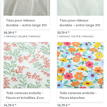
Tissu pour rideaux
Tissu pour rideaux
durable – extra-large 310
durable – extra-large 310
cm, couleur naturelle
cm, rayures sur fond Ecru
34,39 € *
33,79 € *
avec de fines rayures
uni
1
mètre(s)
| 34,39 € / mètre(s)
1
mètre(s)
| 33,79 € / mètre(s)
Toile canevas enduite -
Toile canevas enduite -
Fleurs et brindilles, Ecru
Fleurs blanches
et Terracotta
multicolores
14,79 € *
14,79 € *