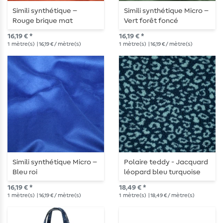
Simili synthétique –
Simili synthétique Micro –
Rouge brique mat
Vert forêt foncé
16,19 € *
16,19 € *
1
mètre(s)
| 16,19 € / mètre(s)
1
mètre(s)
| 16,19 € / mètre(s)
Simili synthétique Micro –
Polaire teddy - Jacquard
Bleu roi
léopard bleu turquoise
16,19 € *
18,49 € *
1
mètre(s)
| 16,19 € / mètre(s)
1
mètre(s)
| 18,49 € / mètre(s)