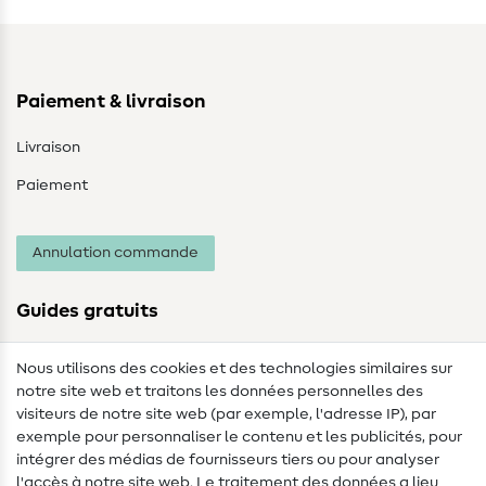
Paiement & livraison
Livraison
Paiement
Annulation commande
Guides gratuits
Lexique des tissus
Nous utilisons des cookies et des technologies similaires sur
notre site web et traitons les données personnelles des
Lexique de couture
visiteurs de notre site web (par exemple, l'adresse IP), par
Tutos de couture
exemple pour personnaliser le contenu et les publicités, pour
intégrer des médias de fournisseurs tiers ou pour analyser
Aide & contact
l'accès à notre site web. Le traitement des données a lieu