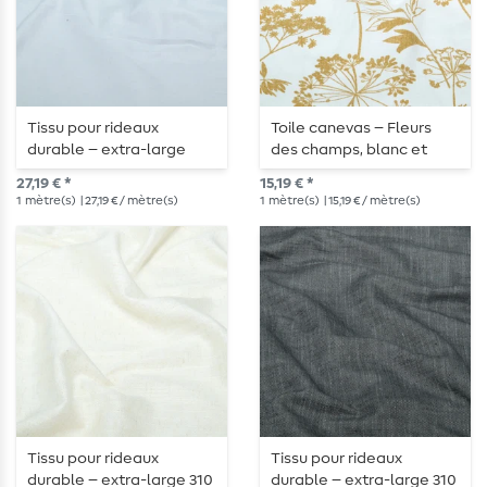
Tissu pour rideaux
Toile canevas – Fleurs
durable – extra-large
des champs, blanc et
(330 cm) dans un élégant
ocre
27,19 € *
15,19 € *
Gris clair
1
mètre(s)
| 27,19 € / mètre(s)
1
mètre(s)
| 15,19 € / mètre(s)
Tissu pour rideaux
Tissu pour rideaux
durable – extra-large 310
durable – extra-large 310