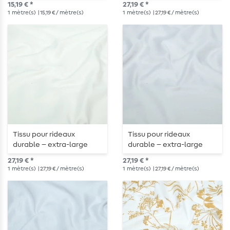
15,19 € *
27,19 € *
1
mètre(s)
| 15,19 € / mètre(s)
1
mètre(s)
| 27,19 € / mètre(s)
Tissu pour rideaux
Tissu pour rideaux
durable – extra-large
durable – extra-large
(330 cm) dans un élégant
(330 cm) dans un élégant
27,19 € *
27,19 € *
ton crème
Gris clair
1
mètre(s)
| 27,19 € / mètre(s)
1
mètre(s)
| 27,19 € / mètre(s)