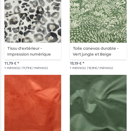
Tissu d'extérieur -
Toile canevas durable -
Impression numérique
Vert jungle et Beige
Léopard Ecru, déperlant
11,79 € *
15,19 € *
1
mètre(s)
| 11,79 € / mètre(s)
1
mètre(s)
| 15,19 € / mètre(s)