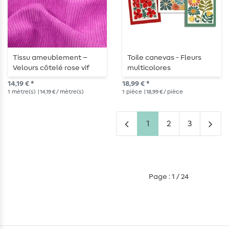
Tissu ameublement –
Toile canevas - Fleurs
Velours côtelé rose vif
multicolores
14,19 € *
18,99 € *
1
mètre(s)
| 14,19 € / mètre(s)
1
pièce
| 18,99 € / pièce
1
2
3
Page : 1 / 24