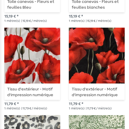
Toile canevas - Fleurs et
Toile canevas - Fleurs et
feuilles Bleu
feuilles blanches
15,19 € *
15,19 € *
1
mètre(s)
| 15,19 € / mètre(s)
1
mètre(s)
| 15,19 € / mètre(s)
Tissu d'extérieur - Motif
Tissu d'extérieur - Motif
d'impression numérique
d'impression numérique
de coquelicots blancs
de coquelicots noirs
11,79 € *
11,79 € *
déperlants
déperlants
1
mètre(s)
| 11,79 € / mètre(s)
1
mètre(s)
| 11,79 € / mètre(s)