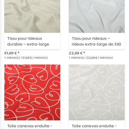
Tissu pour rideaux
Tissu pour rideaux –
durable – extra-large
rideau extra-large de 330
(310 cm) en Beige-
cm, flammé, gris pâle
51,69 € *
22,69 € *
Mélange
1
mètre(s)
| 51,69 € / mètre(s)
1
mètre(s)
| 22,69 € / mètre(s)
Toile canevas enduite -
Toile canevas enduite -