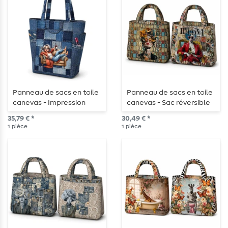
Panneau de sacs en toile
Panneau de sacs en toile
canevas - Impression
canevas - Sac réversible
numérique Jeans
en impression numérique
35,79 € *
30,49 € *
avec numéros
1
pièce
1
pièce
multicolores