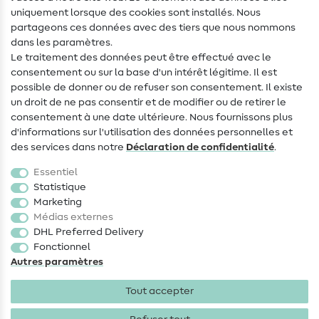
uniquement lorsque des cookies sont installés. Nous
Contact
partageons ces données avec des tiers que nous nommons
dans les paramètres.
Changement de propriétaire
Le traitement des données peut être effectué avec le
consentement ou sur la base d'un intérêt légitime. Il est
FAQ
possible de donner ou de refuser son consentement. Il existe
Droit de rétractation
un droit de ne pas consentir et de modifier ou de retirer le
consentement à une date ultérieure. Nous fournissons plus
Populaire
d'informations sur l'utilisation des données personnelles et
des services dans notre
Déclaration de confidentialité
.
Tissus
Essentiel
Accessoires de couture
Statistique
Marketing
Promotions
Médias externes
DHL Preferred Delivery
Fonctionnel
Autres paramètres
Tout accepter
Mentions légales
Protection des données
CGV
Droit
de rétractation