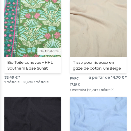
de Albstoffe
Bio Toile canevas - HHL
Tissu pour rideaux en
Southern Ease Sunlit
gaze de coton, uni Beige
Botanica Vert
– 280 cm
33,49 € *
à partir de 14,70 € *
PVPC
1
mètre(s)
| 33,49 € / mètre(s)
17,29 €
1
mètre(s)
| 14,70 € / mètre(s)