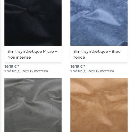
Simili synthétique Micro –
Simili synthétique - Bleu
Noir intense
foncé
16,19 € *
16,19 € *
1
mètre(s)
| 16,19 € / mètre(s)
1
mètre(s)
| 16,19 € / mètre(s)