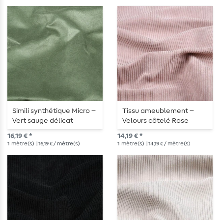
Simili synthétique Micro –
Tissu ameublement –
Vert sauge délicat
Velours côtelé Rose
poudré
16,19 € *
14,19 € *
1
mètre(s)
| 16,19 € / mètre(s)
1
mètre(s)
| 14,19 € / mètre(s)