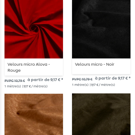
Velours micro Alova -
Velours micro - Noir
Rouge
à partir de 9,17 € *
à partir de 9,17 € *
PVPC 10,79 €
PVPC 10,79 €
1
mètre(s)
| 9,17 € / mètre(s)
1
mètre(s)
| 9,17 € / mètre(s)