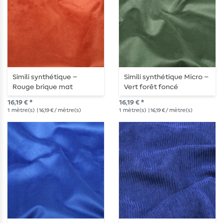
Simili synthétique –
Simili synthétique Micro –
Rouge brique mat
Vert forêt foncé
16,19 € *
16,19 € *
1
mètre(s)
| 16,19 € / mètre(s)
1
mètre(s)
| 16,19 € / mètre(s)