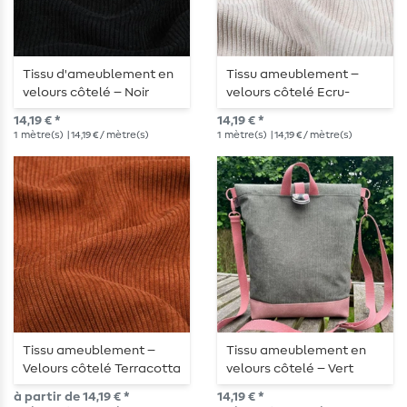
Tissu d'ameublement en
Tissu ameublement –
velours côtelé – Noir
velours côtelé Ecru-
profond
crème
14,19 € *
14,19 € *
1
mètre(s)
| 14,19 € / mètre(s)
1
mètre(s)
| 14,19 € / mètre(s)
Tissu ameublement –
Tissu ameublement en
Velours côtelé Terracotta
velours côtelé – Vert
sapin
à partir de 14,19 € *
14,19 € *