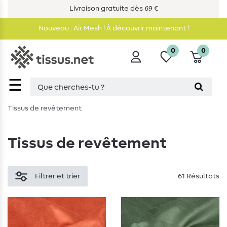
Livraison gratuite dès 69 €
Nouveau : Air Mesh ! À découvrir maintenant !
0
0
☰
Tissus de revêtement
Tissus de revêtement
Filtrer et trier
61 Résultats