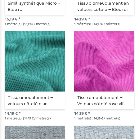
Simili synthétique Micro –
Tissu d'ameublement en
Bleu roi
velours côtelé – Bleu roi
16,19 € *
14,19 € *
1
mètre(s)
| 16,19 € / mètre(s)
1
mètre(s)
| 14,19 € / mètre(s)
Tissu ameublement –
Tissu ameublement –
velours côtelé d'un
Velours côtelé rose vif
turquoise foncé profond
14,19 € *
14,19 € *
1
mètre(s)
| 14,19 € / mètre(s)
1
mètre(s)
| 14,19 € / mètre(s)