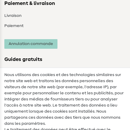
Paiement & livraison
Livraison
Paiement
Annulation commande
Guides gratuits
Lexique des tissus
Nous utilisons des cookies et des technologies similaires sur
notre site web et traitons les données personnelles des
Lexique de couture
visiteurs de notre site web (par exemple, l'adresse IP), par
Tutos de couture
exemple pour personnaliser le contenu et les publicités, pour
intégrer des médias de fournisseurs tiers ou pour analyser
Aide & contact
l'accès à notre site web. Le traitement des données a lieu
uniquement lorsque des cookies sont installés. Nous
Contact
partageons ces données avec des tiers que nous nommons
dans les paramètres.
Changement de propriétaire
Le traitement des données peut être effectué avec le