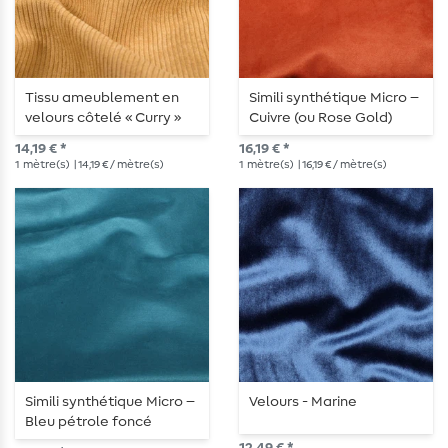
Tissu ameublement en
Simili synthétique Micro –
velours côtelé « Curry »
Cuivre (ou Rose Gold)
14,19 € *
16,19 € *
1
mètre(s)
| 14,19 € / mètre(s)
1
mètre(s)
| 16,19 € / mètre(s)
Simili synthétique Micro –
Velours - Marine
Bleu pétrole foncé