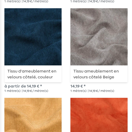
1
mètre(s)
| 14,19 € / mètre(s)
1
mètre(s)
| 14,19 € / mètre(s)
Tissu d'ameublement en
Tissu ameublement en
velours côtelé, couleur
velours côtelé Beige
Bleu pétrole
à partir de 14,19 € *
14,19 € *
1
mètre(s)
| 14,19 € / mètre(s)
1
mètre(s)
| 14,19 € / mètre(s)