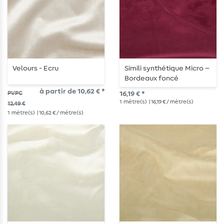
Velours - Ecru
Simili synthétique Micro –
Bordeaux foncé
à partir de 10,62 € *
PVPC
16,19 € *
1
mètre(s)
| 16,19 € / mètre(s)
12,49 €
1
mètre(s)
| 10,62 € / mètre(s)