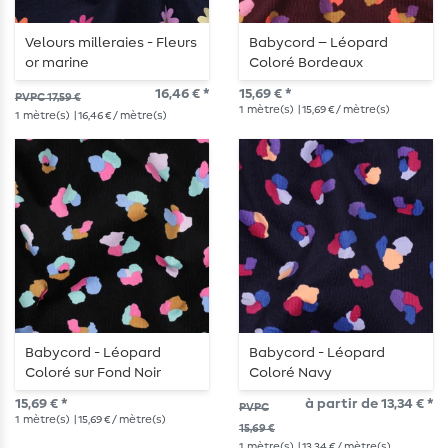
Velours milleraies - Fleurs
Babycord – Léopard
or marine
Coloré Bordeaux
16,46 € *
15,69 € *
PVPC 17,59 €
1
mètre(s)
| 15,69 € / mètre(s)
1
mètre(s)
| 16,46 € / mètre(s)
Babycord - Léopard
Babycord - Léopard
Coloré sur Fond Noir
Coloré Navy
15,69 € *
à partir de 13,34 € *
PVPC
1
mètre(s)
| 15,69 € / mètre(s)
15,69 €
1
mètre(s)
| 13,34 € / mètre(s)