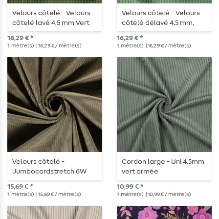
Velours côtelé - Velours
Velours côtelé - Velours
côtelé lavé 4,5 mm Vert
côtelé délavé 4,5 mm,
forêt
Vert menthe foncé
16,29 € *
16,29 € *
1
mètre(s)
| 16,29 € / mètre(s)
1
mètre(s)
| 16,29 € / mètre(s)
Velours côtelé -
Cordon large - Uni 4,5mm
Jumbocordstretch 6W
vert armée
Kaki
15,69 € *
10,99 € *
1
mètre(s)
| 15,69 € / mètre(s)
1
mètre(s)
| 10,99 € / mètre(s)