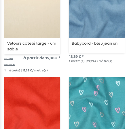
Velours côtelé large - uni
Babycord - bleu jean uni
sable
13,39 € *
à partir de 15,38 € *
PVPC
1
mètre(s)
| 13,39 € / mètre(s)
18,09 €
1
mètre(s)
| 15,38 € / mètre(s)