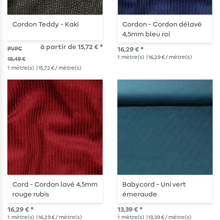
Cordon Teddy - Kaki
Cordon - Cordon délavé
4,5mm bleu roi
à partir de 15,72 € *
PVPC
16,29 € *
1
mètre(s)
| 16,29 € / mètre(s)
18,49 €
1
mètre(s)
| 15,72 € / mètre(s)
Cord - Cordon lavé 4,5mm
Babycord - Uni vert
rouge rubis
émeraude
16,29 € *
13,39 € *
1
mètre(s)
| 16,29 € / mètre(s)
1
mètre(s)
| 13,39 € / mètre(s)