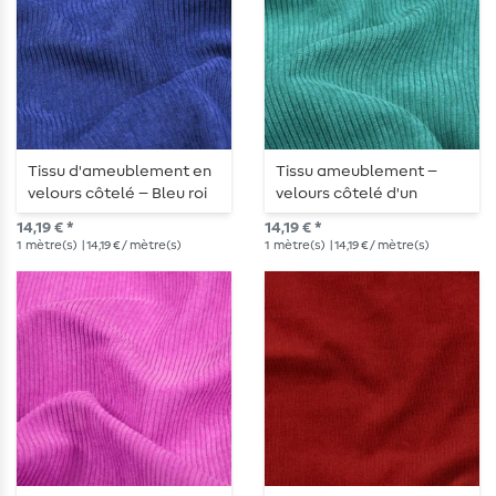
Tissu d'ameublement en
Tissu ameublement –
velours côtelé – Bleu roi
velours côtelé d'un
turquoise foncé profond
14,19 € *
14,19 € *
1
mètre(s)
| 14,19 € / mètre(s)
1
mètre(s)
| 14,19 € / mètre(s)