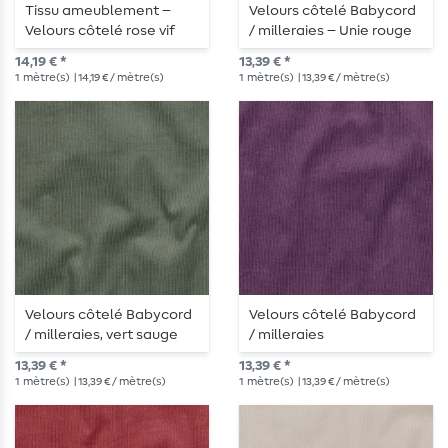
Tissu ameublement –
Velours côtelé Babycord
Velours côtelé rose vif
/ milleraies – Unie rouge
foncé Bordeaux
14,19 € *
13,39 € *
1
mètre(s)
| 14,19 € / mètre(s)
1
mètre(s)
| 13,39 € / mètre(s)
Velours côtelé Babycord
Velours côtelé Babycord
/ milleraies, vert sauge
/ milleraies
13,39 € *
13,39 € *
1
mètre(s)
| 13,39 € / mètre(s)
1
mètre(s)
| 13,39 € / mètre(s)