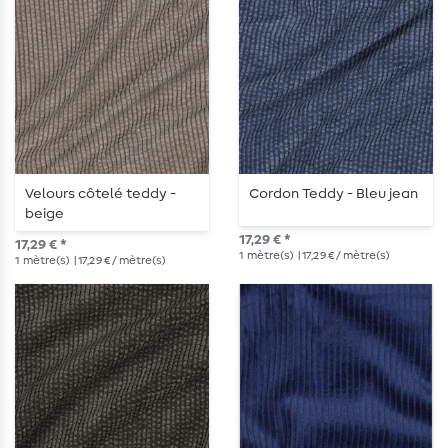
Velours côtelé teddy -
Cordon Teddy - Bleu jean
beige
17,29 € *
17,29 € *
1
mètre(s)
| 17,29 € / mètre(s)
1
mètre(s)
| 17,29 € / mètre(s)