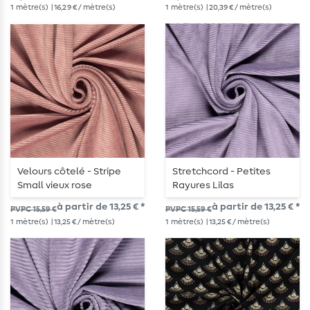
1
mètre(s)
| 16,29 € / mètre(s)
1
mètre(s)
| 20,39 € / mètre(s)
Velours côtelé - Stripe
Stretchcord - Petites
Small vieux rose
Rayures Lilas
à partir de 13,25 € *
à partir de 13,25 € *
PVPC 15,59 €
PVPC 15,59 €
1
mètre(s)
| 13,25 € / mètre(s)
1
mètre(s)
| 13,25 € / mètre(s)