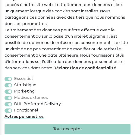
Aide & contact
l'accès à notre site web. Le traitement des données a lieu
uniquement lorsque des cookies sont installés. Nous
Contact
partageons ces données avec des tiers que nous nommons
dans les paramètres.
Changement de propriétaire
Le traitement des données peut être effectué avec le
consentement ou sur la base d'un intérêt légitime. Il est
FAQ
possible de donner ou de refuser son consentement. Il existe
Droit de rétractation
un droit de ne pas consentir et de modifier ou de retirer le
consentement à une date ultérieure. Nous fournissons plus
Populaire
d'informations sur l'utilisation des données personnelles et
des services dans notre
Déclaration de confidentialité
.
Tissus
Essentiel
Accessoires de couture
Statistique
Marketing
Promotions
Médias externes
DHL Preferred Delivery
Fonctionnel
Autres paramètres
Tout accepter
Mentions légales
Protection des données
CGV
Droit