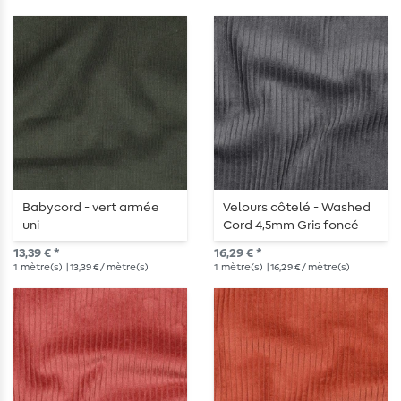
Babycord - vert armée
Velours côtelé - Washed
uni
Cord 4,5mm Gris foncé
13,39 € *
16,29 € *
1
mètre(s)
| 13,39 € / mètre(s)
1
mètre(s)
| 16,29 € / mètre(s)