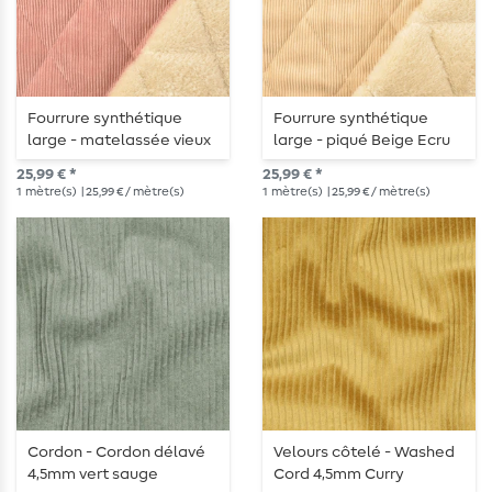
Fourrure synthétique
Fourrure synthétique
large - matelassée vieux
large - piqué Beige Ecru
rose écru
25,99 € *
25,99 € *
1
mètre(s)
| 25,99 € / mètre(s)
1
mètre(s)
| 25,99 € / mètre(s)
Cordon - Cordon délavé
Velours côtelé - Washed
4,5mm vert sauge
Cord 4,5mm Curry