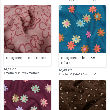
Babycord - Fleurs Roses
Babycord - Fleurs Or
Pétrole
14,19 € *
16,49 € *
1
mètre(s)
| 14,19 € / mètre(s)
1
mètre(s)
| 16,49 € / mètre(s)