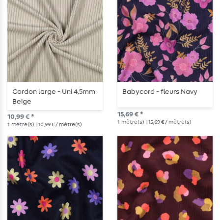
Cordon large - Uni 4,5mm
Babycord - fleurs Navy
Beige
15,69 € *
10,99 € *
1
mètre(s)
| 15,69 € / mètre(s)
1
mètre(s)
| 10,99 € / mètre(s)