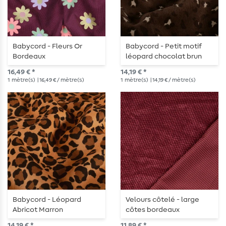
Babycord - Fleurs Or
Babycord - Petit motif
Bordeaux
léopard chocolat brun
16,49 € *
14,19 € *
1
mètre(s)
| 16,49 € / mètre(s)
1
mètre(s)
| 14,19 € / mètre(s)
Babycord - Léopard
Velours côtelé - large
Abricot Marron
côtes bordeaux
14,19 € *
11,89 € *