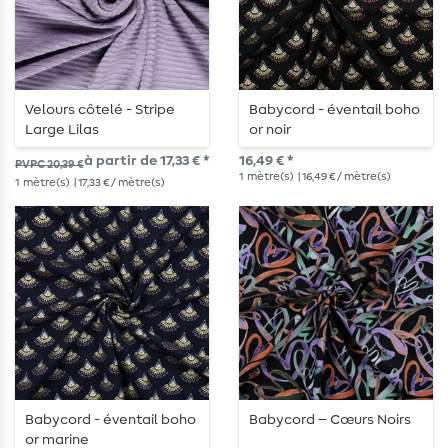
Velours côtelé - Stripe
Babycord - éventail boho
Large Lilas
or noir
à partir de 17,33 € *
16,49 € *
PVPC 20,39 €
1
mètre(s)
| 16,49 € / mètre(s)
1
mètre(s)
| 17,33 € / mètre(s)
Babycord - éventail boho
Babycord – Cœurs Noirs
or marine