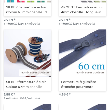
SILBER Fermeture éclair
ARGENT Fermeture éclair
Colour 6,5mm chenille - 1
4mm chenille - longueur
mètre de longueur -
1m - métallisée
2,94 € *
2,94 € *
métallisée
1
mètre(s)
| 2,94 € / mètre(s)
1
mètre(s)
| 2,94 € / mètre(s)
Nombreuses couleurs
Nombreuses couleurs
SILBER fermeture éclair
Fermeture à glissière
Colour 6,5mm chenille -
étanche pour veste
longueur 3m - métallisée
d'extérieur divisible 60 cm
5,88 € *
4,86 € *
3
mètre(s)
| 1,96 € / mètre(s)