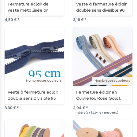
Fermeture éclair de
Veste à fermeture éclair
veste métallisée or
double sens divisible 90
divisible 85 cm
cm
4,50 € *
3,18 € *
Nombreuses couleurs
Nombreuses couleurs
Veste à fermeture éclair
Fermeture éclair en
double sens divisible 95
Cuivre (ou Rose Gold),
cm
largeur 4 mm - longueur 1
3,30 € *
2,94 € *
m - métallisée
1
mètre(s)
| 2,94 € / mètre(s)