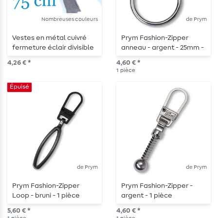
Nombreuses couleurs
de Prym
Vestes en métal cuivré
Prym Fashion-Zipper
fermeture éclair divisible
anneau - argent - 25mm -
75 cm
1 pièce
4,26 € *
4,60 € *
1
pièce
Épuisé
de Prym
de Prym
Prym Fashion-Zipper
Prym Fashion-Zipper -
Loop - bruni - 1 pièce
argent - 1 pièce
5,60 € *
4,60 € *