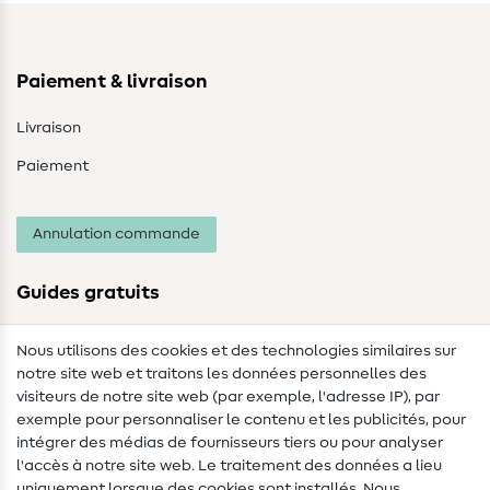
Paiement & livraison
Livraison
Paiement
Annulation commande
Guides gratuits
Lexique des tissus
Nous utilisons des cookies et des technologies similaires sur
notre site web et traitons les données personnelles des
Lexique de couture
visiteurs de notre site web (par exemple, l'adresse IP), par
Tutos de couture
exemple pour personnaliser le contenu et les publicités, pour
intégrer des médias de fournisseurs tiers ou pour analyser
Aide & contact
l'accès à notre site web. Le traitement des données a lieu
uniquement lorsque des cookies sont installés. Nous