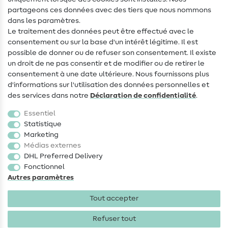
Contact
partageons ces données avec des tiers que nous nommons
dans les paramètres.
Changement de propriétaire
Le traitement des données peut être effectué avec le
consentement ou sur la base d'un intérêt légitime. Il est
FAQ
possible de donner ou de refuser son consentement. Il existe
Droit de rétractation
un droit de ne pas consentir et de modifier ou de retirer le
consentement à une date ultérieure. Nous fournissons plus
Populaire
d'informations sur l'utilisation des données personnelles et
des services dans notre
Déclaration de confidentialité
.
Tissus
Essentiel
Accessoires de couture
Statistique
Marketing
Promotions
Médias externes
DHL Preferred Delivery
Fonctionnel
Autres paramètres
Tout accepter
Mentions légales
Protection des données
CGV
Droit
de rétractation
Refuser tout