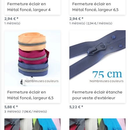
Fermeture éclair en
Fermeture éclair en
Métal foncé, largeur 4
Métal foncé, largeur 6,5
mm - longueur 1 m -
mm - longueur 1 m -
2,94 € *
2,94 € *
métallisée
métallisée
1
mètre(s)
1
mètre(s)
| 2,94 € / mètre(s)
Nombreuses couleurs
Nombreuses couleurs
Fermeture éclair en
Fermeture éclair étanche
Métal foncé, largeur 6,5
pour veste d'extérieur
mm - longueur 3 m -
divisible 75 cm
5,88 € *
5,22 € *
métallisée
3
mètre(s)
| 1,96 € / mètre(s)