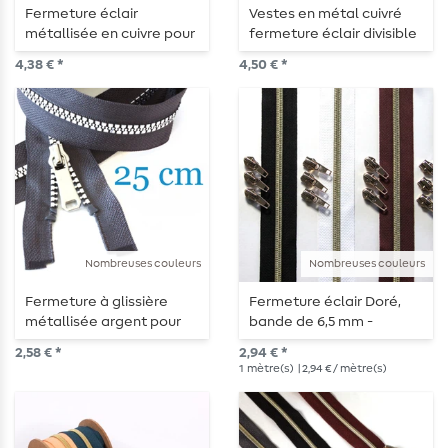
Fermeture éclair
Vestes en métal cuivré
métallisée en cuivre pour
fermeture éclair divisible
vestes, divisible 80 cm
85 cm
4,38 € *
4,50 € *
Nombreuses couleurs
Nombreuses couleurs
Fermeture à glissière
Fermeture éclair Doré,
métallisée argent pour
bande de 6,5 mm -
veste, séparable, 25 cm
longueur 1 m - métallisée
2,58 € *
2,94 € *
1
mètre(s)
| 2,94 € / mètre(s)