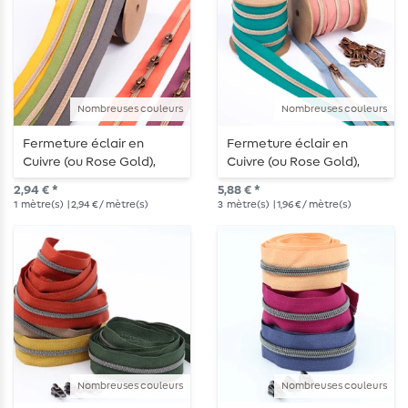
Nombreuses couleurs
Nombreuses couleurs
Fermeture éclair en
Fermeture éclair en
Cuivre (ou Rose Gold),
Cuivre (ou Rose Gold),
largeur 6,5 mm - longueur
largeur 6,5 mm – longueur
2,94 € *
5,88 € *
1 m - métallisée
3 m – métallisée
1
mètre(s)
| 2,94 € / mètre(s)
3
mètre(s)
| 1,96 € / mètre(s)
Nombreuses couleurs
Nombreuses couleurs