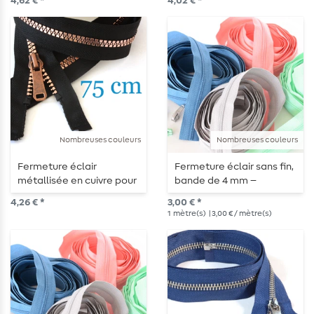
4,62 € *
4,02 € *
Nombreuses couleurs
Nombreuses couleurs
Fermeture éclair
Fermeture éclair sans fin,
métallisée en cuivre pour
bande de 4 mm –
vestes, séparable 75 cm
longueur 1 m
4,26 € *
3,00 € *
1
mètre(s)
| 3,00 € / mètre(s)