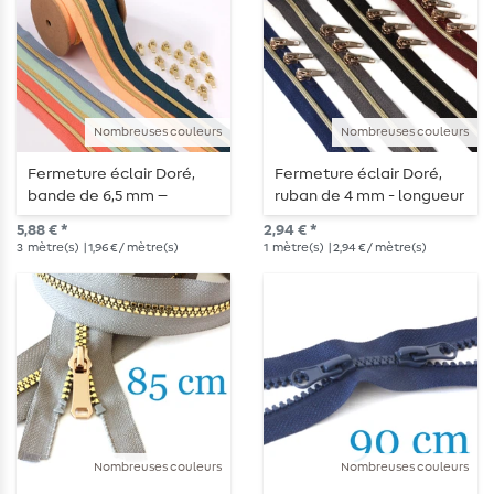
Nombreuses couleurs
Nombreuses couleurs
Fermeture éclair Doré,
Fermeture éclair Doré,
bande de 6,5 mm –
ruban de 4 mm - longueur
longueur 3 m – métallisée
1 m - métallisée
5,88 € *
2,94 € *
3
mètre(s)
| 1,96 € / mètre(s)
1
mètre(s)
| 2,94 € / mètre(s)
Nombreuses couleurs
Nombreuses couleurs