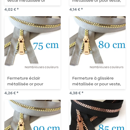
veste métallisée or
métallisée or pour veste,
divisible 65 cm
séparable 70 cm
4,02 € *
4,14 € *
Nombreuses couleurs
Nombreuses couleurs
Fermeture éclair
Fermeture à glissière
métallisée or pour
métallisée or pour veste,
vestes, séparable 75 cm
séparable 80 cm
4,26 € *
4,38 € *