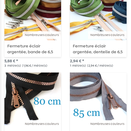
Nombreuses couleurs
Nombreuses couleurs
Fermeture éclair
Fermeture éclair
argentée, bande de 6,5
argentée, dentelle de 6,5
mm - longueur 3 m -
mm – 1 mètre de long –
5,88 € *
2,94 € *
métallisée
métallisée
3
mètre(s)
| 1,96 € / mètre(s)
1
mètre(s)
| 2,94 € / mètre(s)
Nombreuses couleurs
Nombreuses couleurs