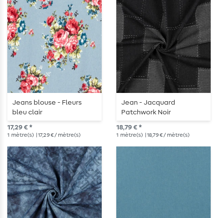
Jeans blouse - Fleurs
Jean - Jacquard
bleu clair
Patchwork Noir
17,29 € *
18,79 € *
1
mètre(s)
| 17,29 € / mètre(s)
1
mètre(s)
| 18,79 € / mètre(s)