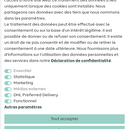
l'accès à notre site web. Le traitement des données a lieu
uniquement lorsque des cookies sont installés. Nous
Contact
partageons ces données avec des tiers que nous nommons
dans les paramètres.
Changement de propriétaire
Le traitement des données peut être effectué avec le
consentement ou sur la base d'un intérêt légitime. Il est
FAQ
possible de donner ou de refuser son consentement. Il existe
Droit de rétractation
un droit de ne pas consentir et de modifier ou de retirer le
consentement à une date ultérieure. Nous fournissons plus
Populaire
d'informations sur l'utilisation des données personnelles et
des services dans notre
Déclaration de confidentialité
.
Tissus
Essentiel
Accessoires de couture
Statistique
Marketing
Promotions
Médias externes
DHL Preferred Delivery
Fonctionnel
Autres paramètres
Tout accepter
Mentions légales
Protection des données
CGV
Droit