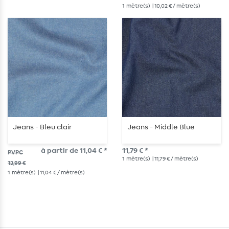
1
mètre(s)
| 10,02 € / mètre(s)
Jeans - Bleu clair
Jeans - Middle Blue
à partir de 11,04 € *
11,79 € *
PVPC
1
mètre(s)
| 11,79 € / mètre(s)
12,99 €
1
mètre(s)
| 11,04 € / mètre(s)