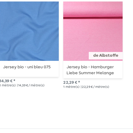
de Albstoffe
Jersey bio - uni bleu 075
Jersey bio - Hamburger
J
Liebe Summer Melange
L
14,39 € *
22,29 € *
22,
1
mètre(s)
| 14,39 € / mètre(s)
1
mètre(s)
| 22,29 € / mètre(s)
1
mè