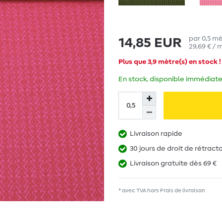
par
0,5
mè
14,85 EUR
29,69 € / 
Plus que 3,9 mètre(s) en stock !
En stock, disponible immédiate
Livraison rapide
30 jours de droit de rétract
Livraison gratuite dès 69 €
* avec TVA hors
Frais de livraison