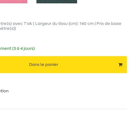
tre(s)
avec TVA
( Largeur du tissu (cm): 140 cm | Prix de base
mètre(s)
)
ment (3 à 4 jours)
Dans le panier
ation