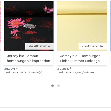
de Albstoffe
de Albstoffe
Jersey bio - amour
Jersey bio - Hamburger
hambourgeois impression
Liebe Summer Melange
numérique Queens United
Jaune
26,79 € *
22,29 € *
Beautiful Noir
1
mètre(s)
| 26,79 € / mètre(s)
1
mètre(s)
| 22,29 € / mètre(s)