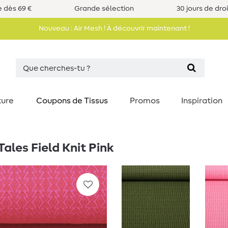
e dès 69 €
Grande sélection
30 jours de dro
Nouveau : Air Mesh ! À découvrir maintenant !
ture
Coupons de Tissus
Promos
Inspiration
ales Field Knit Pink