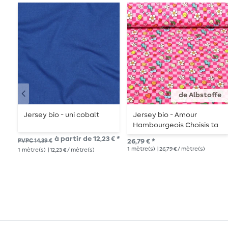
de Albstoffe
Jersey bio - uni cobalt
Jersey bio - Amour
Hambourgeois Choisis ta
Vibe Be You Rose
à partir de 12,23 € *
PVPC 14,39 €
26,79 € *
1
mètre(s)
| 26,79 € / mètre(s)
1
mètre(s)
| 12,23 € / mètre(s)