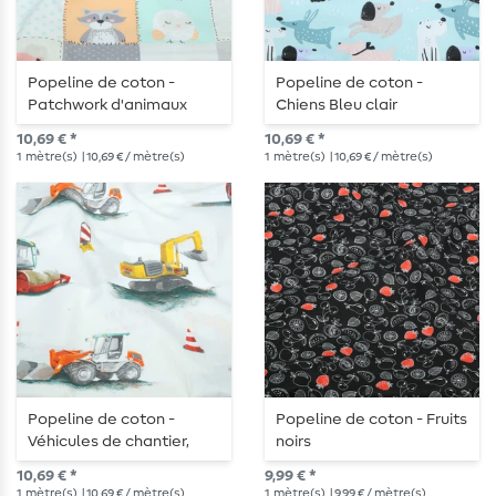
Popeline de coton -
Popeline de coton -
Patchwork d'animaux
Chiens Bleu clair
multicolores aux tons
10,69 € *
10,69 € *
pastel
1
mètre(s)
| 10,69 € / mètre(s)
1
mètre(s)
| 10,69 € / mètre(s)
Popeline de coton -
Popeline de coton - Fruits
Véhicules de chantier,
noirs
Ecru
10,69 € *
9,99 € *
1
mètre(s)
| 10,69 € / mètre(s)
1
mètre(s)
| 9,99 € / mètre(s)