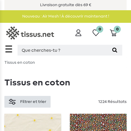
Livraison gratuite dès 69 €
Nouveau : Air Mesh ! À découvrir maintenant !
0
0
☰
Tissus en coton
Tissus en coton
Filtrer et trier
1224 Résultats