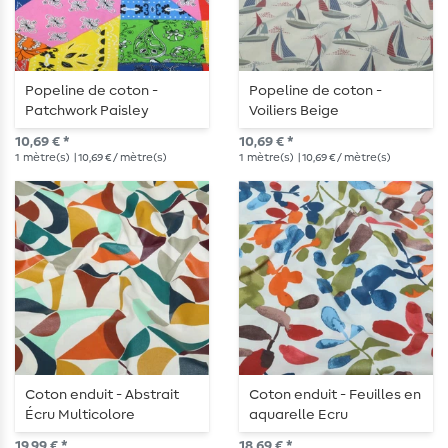
Popeline de coton -
Popeline de coton -
Patchwork Paisley
Voiliers Beige
multicolore
10,69 € *
10,69 € *
1
mètre(s)
| 10,69 € / mètre(s)
1
mètre(s)
| 10,69 € / mètre(s)
Coton enduit - Abstrait
Coton enduit - Feuilles en
Écru Multicolore
aquarelle Ecru
Multicolore
19,99 € *
18,69 € *