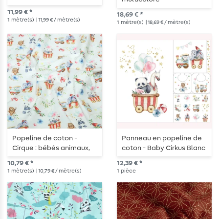
11,99 € *
18,69 € *
1
mètre(s)
| 11,99 € / mètre(s)
1
mètre(s)
| 18,69 € / mètre(s)
Popeline de coton -
Panneau en popeline de
Cirque : bébés animaux,
coton - Baby Cirkus Blanc
Blanc et Multicolore
multicolore
10,79 € *
12,39 € *
1
mètre(s)
| 10,79 € / mètre(s)
1
pièce