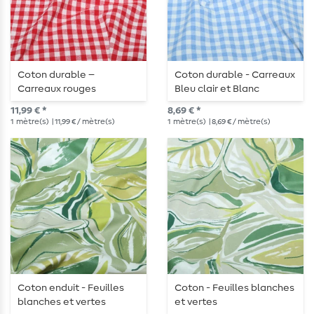
Coton durable –
Coton durable - Carreaux
Carreaux rouges
Bleu clair et Blanc
11,99 € *
8,69 € *
1
mètre(s)
| 11,99 € / mètre(s)
1
mètre(s)
| 8,69 € / mètre(s)
Coton enduit - Feuilles
Coton - Feuilles blanches
blanches et vertes
et vertes