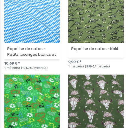
Popeline de coton -
Popeline de coton - Kaki
Petits losanges blancs et
bleus
9,99 € *
10,69 € *
1
mètre(s)
| 9,99 € / mètre(s)
1
mètre(s)
| 10,69 € / mètre(s)