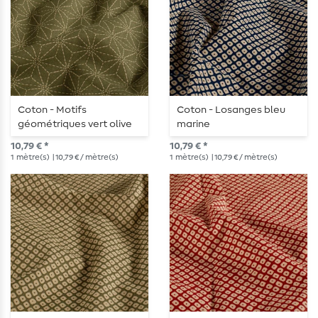
Coton - Motifs
Coton - Losanges bleu
géométriques vert olive
marine
et Beige
10,79 € *
10,79 € *
1
mètre(s)
| 10,79 € / mètre(s)
1
mètre(s)
| 10,79 € / mètre(s)