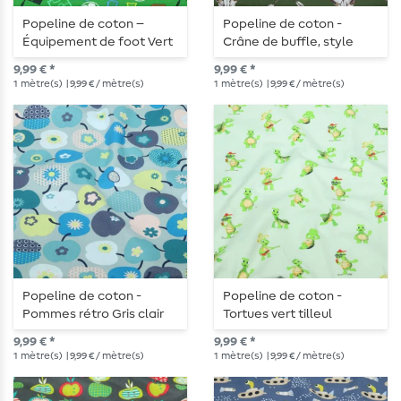
Popeline de coton –
Popeline de coton -
Équipement de foot Vert
Crâne de buffle, style
gazon
bohème, Vert foncé
9,99 € *
9,99 € *
1
mètre(s)
| 9,99 € / mètre(s)
1
mètre(s)
| 9,99 € / mètre(s)
Popeline de coton -
Popeline de coton -
Pommes rétro Gris clair
Tortues vert tilleul
9,99 € *
9,99 € *
1
mètre(s)
| 9,99 € / mètre(s)
1
mètre(s)
| 9,99 € / mètre(s)