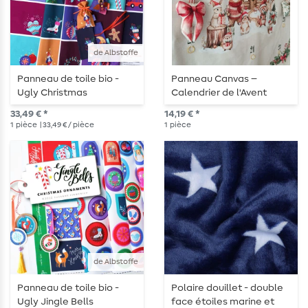
de Albstoffe
Panneau de toile bio -
Panneau Canvas –
Ugly Christmas
Calendrier de l'Avent
Twentyfour Calendrier de
Nostalgique Aspect Lin
33,49 € *
14,19 € *
l'avent 2023
Gris
1
pièce
| 33,49 € / pièce
1
pièce
de Albstoffe
Panneau de toile bio -
Polaire douillet - double
Ugly Jingle Bells
face étoiles marine et