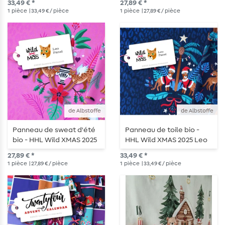
33,49 € *
27,89 € *
1
pièce
| 33,49 € / pièce
1
pièce
| 27,89 € / pièce
de Albstoffe
de Albstoffe
Panneau de sweat d'été
Panneau de toile bio -
bio - HHL Wild XMAS 2025
HHL Wild XMAS 2025 Leo
Leo Pink
Navy
27,89 € *
33,49 € *
1
pièce
| 27,89 € / pièce
1
pièce
| 33,49 € / pièce