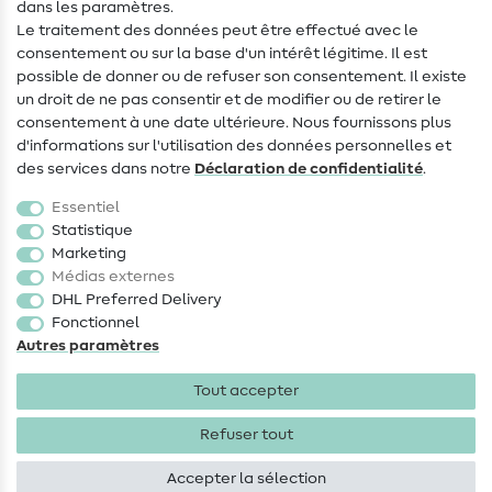
dans les paramètres.
Changement de propriétaire
Le traitement des données peut être effectué avec le
consentement ou sur la base d'un intérêt légitime. Il est
FAQ
possible de donner ou de refuser son consentement. Il existe
Droit de rétractation
un droit de ne pas consentir et de modifier ou de retirer le
consentement à une date ultérieure. Nous fournissons plus
Populaire
d'informations sur l'utilisation des données personnelles et
des services dans notre
Déclaration de confidentialité
.
Tissus
Essentiel
Accessoires de couture
Statistique
Marketing
Promotions
Médias externes
DHL Preferred Delivery
Fonctionnel
Autres paramètres
Tout accepter
Mentions légales
Protection des données
CGV
Droit
de rétractation
Refuser tout
Accepter la sélection
Droits d'auteur 2026 SewIY GmbH