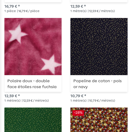
Christmas Ornaments
bleu clair
16,79 € *
12,59 € *
1
pièce
| 16,79 € / pièce
1
mètre(s)
| 12,59 € / mètre(s)
Polaire doux - double
Popeline de coton - pois
face étoiles rose fuchsia
or navy
12,59 € *
10,79 € *
1
mètre(s)
| 12,59 € / mètre(s)
1
mètre(s)
| 10,79 € / mètre(s)
-28%