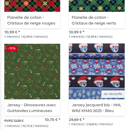
Flanelle de coton -
Flanelle de coton -
Cristaux de neige rouges
Cristaux de neige verts
10,99 € *
10,99 € *
1
mètre(s)
| 10,99 € / mètre(s)
1
mètre(s)
| 10,99 € / mètre(s)
-15%
de Albstoffe
Jersey - Dinosaures avec
Jersey jacquard bio - HHL
Guirlandes Lumineuses
Wild XMAS 2025 - Bleu
Vert
Nordic Leo
10,70 € *
29,69 € *
PVPC 12,59 €
1
mètre(s)
| 29,69 € / mètre(s)
1
mètre(s)
| 10,70 € / mètre(s)