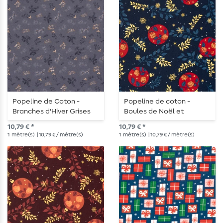
Popeline de Coton -
Popeline de coton -
Branches d'Hiver Grises
Boules de Noël et
branches Navy Or
10,79 € *
10,79 € *
1
mètre(s)
| 10,79 € / mètre(s)
1
mètre(s)
| 10,79 € / mètre(s)