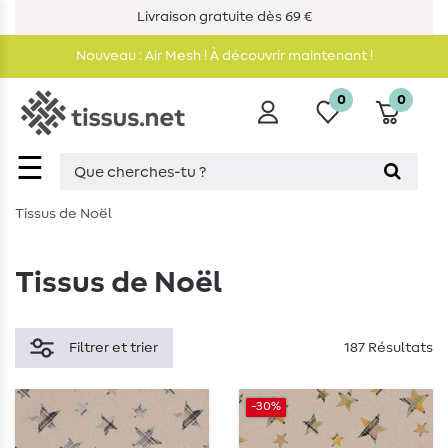
Livraison gratuite dès 69 €
Nouveau : Air Mesh ! À découvrir maintenant !
0
0
☰
Tissus de Noël
Tissus de Noël
Filtrer et trier
187 Résultats
-30%