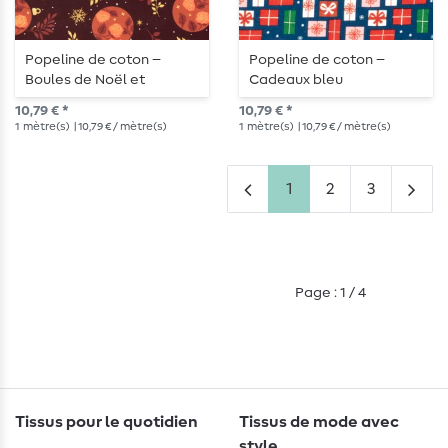
Popeline de coton –
Popeline de coton –
Boules de Noël et
Cadeaux bleu
branches Bordeaux doré
10,79 € *
10,79 € *
1
mètre(s)
| 10,79 € / mètre(s)
1
mètre(s)
| 10,79 € / mètre(s)
1
2
3
Page : 1 / 4
Tissus pour le quotidien
Tissus de mode avec
style