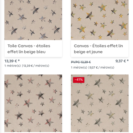
Toile Canvas - étoiles
Canvas - Étoiles effet lin
effet lin beige bleu
beige et jaune
13,39 € *
9,37 € *
PVPC 13,39 €
1
mètre(s)
| 13,39 € / mètre(s)
1
mètre(s)
| 9,37 € / mètre(s)
-41%