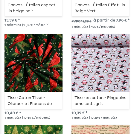
Canvas - Étoiles aspect
Canvas - Étoiles Effet Lin
lin beige noir
Beige Vert
13,39 € *
à partir de 7,96 € *
PVPC 13,39 €
1
mètre(s)
| 13,39 € / mètre(s)
1
mètre(s)
| 7,96 € / mètre(s)
Tissu Coton Tissé -
Tissu en coton - Pingouins
Oiseaux et Flocons de
amusants gris
Neige Vert Sapin
10,49 € *
10,39 € *
1
mètre(s)
| 10,49 € / mètre(s)
1
mètre(s)
| 10,39 € / mètre(s)