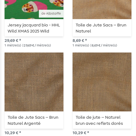
de Albstoffe
Jersey jacquard bio - HHL
Toile de Jute Sacs – Brun
Wild XMAS 2025 Wild
Naturel
Santa Green
29,69 € *
8,69 € *
1
mètre(s)
| 29,69 € / mètre(s)
1
mètre(s)
| 8,69 € / mètre(s)
Toile de Jute Sacs – Brun
Toile de jute – Naturel
Naturel Argenté
brun avec reflets dorés
10,29 € *
10,29 € *