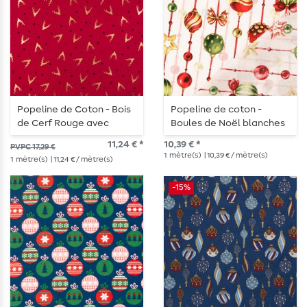
Popeline de Coton - Bois
Popeline de coton -
de Cerf Rouge avec
Boules de Noël blanches
Impression Foil
11,24 € *
10,39 € *
PVPC 17,29 €
1
mètre(s)
| 10,39 € / mètre(s)
1
mètre(s)
| 11,24 € / mètre(s)
-15%