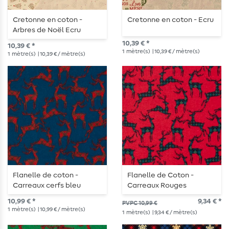
Cretonne en coton -
Cretonne en coton - Ecru
Arbres de Noël Ecru
10,39 € *
10,39 € *
1
mètre(s)
| 10,39 € / mètre(s)
1
mètre(s)
| 10,39 € / mètre(s)
Flanelle de coton -
Flanelle de Coton -
Carreaux cerfs bleu
Carreaux Rouges
10,99 € *
9,34 € *
PVPC 10,99 €
1
mètre(s)
| 10,99 € / mètre(s)
1
mètre(s)
| 9,34 € / mètre(s)