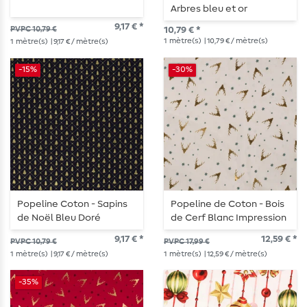
Arbres bleu et or
9,17 € *
PVPC 10,79 €
10,79 € *
1
mètre(s)
| 10,79 € / mètre(s)
1
mètre(s)
| 9,17 € / mètre(s)
-15%
-30%
Popeline Coton - Sapins
Popeline de Coton - Bois
de Noël Bleu Doré
de Cerf Blanc Impression
Foil
9,17 € *
12,59 € *
PVPC 10,79 €
PVPC 17,99 €
1
mètre(s)
| 9,17 € / mètre(s)
1
mètre(s)
| 12,59 € / mètre(s)
-35%