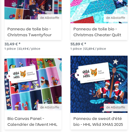
de Albstoffe
de Albstoffe
Panneau de toile bio -
Panneau de toile bio -
Christmas Twentyfour
Christmas Cheater Quilt
Calendrier de l'Avent
33,49 € *
55,89 € *
1
pièce
| 33,49 € / pièce
1
pièce
| 55,89 € / pièce
de Albstoffe
de Albstoffe
Bio Canvas Panel -
Panneau de sweat d'été
Calendrier de l'Avent HHL
bio - HHL Wild XMAS 2025
Wild XMAS 2025
Leo Navy