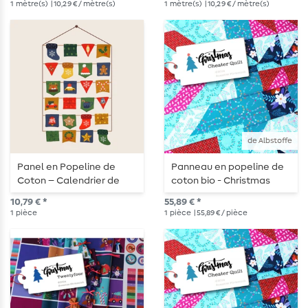
1
mètre(s)
| 10,29 € / mètre(s)
1
mètre(s)
| 10,29 € / mètre(s)
de Albstoffe
Panel en Popeline de
Panneau en popeline de
Coton – Calendrier de
coton bio - Christmas
l'Avent Multicolore
Cheater Quilt
10,79 € *
55,89 € *
1
pièce
1
pièce
| 55,89 € / pièce