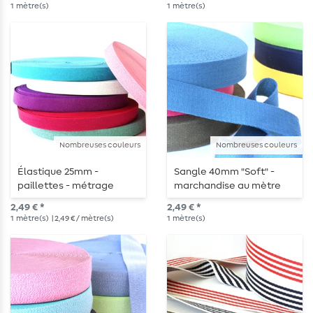
1
mètre(s)
1
mètre(s)
Nombreuses couleurs
Nombreuses couleurs
Élastique 25mm -
Sangle 40mm "Soft" -
paillettes - métrage
marchandise au mètre
2,49 € *
2,49 € *
1
mètre(s)
| 2,49 € / mètre(s)
1
mètre(s)