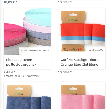
10,09 € *
10,09 € *
Nombreuses couleurs
de Albstoffe
Élastique 25mm -
Cuff Me Collège Tricot
paillettes argent -
Orange Bleu Ciel Blanc
métrage
2,49 € *
10,09 € *
1
mètre(s)
| 2,49 € / mètre(s)