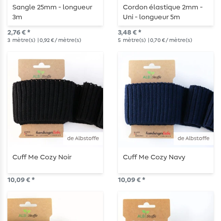
Sangle 25mm - longueur
Cordon élastique 2mm -
3m
Uni - longueur 5m
2,76 € *
3,48 € *
3
mètre(s)
| 0,92 € / mètre(s)
5
mètre(s)
| 0,70 € / mètre(s)
de Albstoffe
de Albstoffe
Cuff Me Cozy Noir
Cuff Me Cozy Navy
10,09 € *
10,09 € *