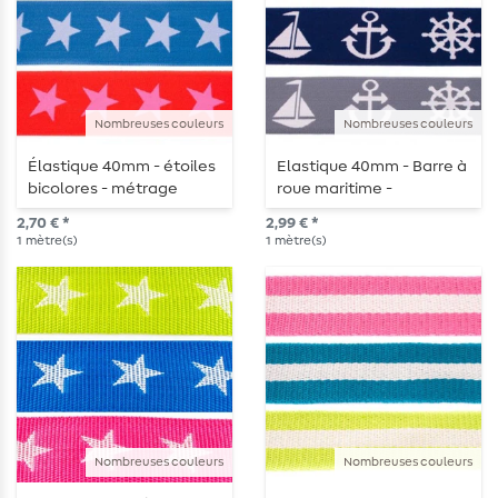
Nombreuses couleurs
Nombreuses couleurs
Élastique 40mm - étoiles
Elastique 40mm - Barre à
bicolores - métrage
roue maritime -
marchandise au mètre
2,70 € *
2,99 € *
1
mètre(s)
1
mètre(s)
Nombreuses couleurs
Nombreuses couleurs