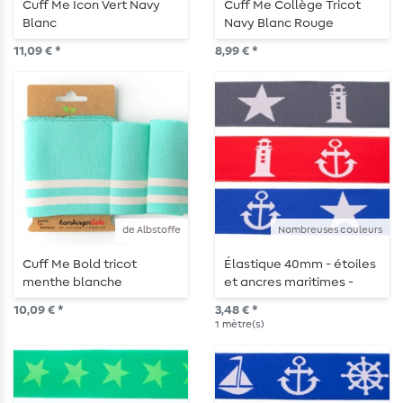
Cuff Me Icon Vert Navy
Cuff Me Collège Tricot
Blanc
Navy Blanc Rouge
11,09 € *
8,99 € *
de Albstoffe
Nombreuses couleurs
Cuff Me Bold tricot
Élastique 40mm - étoiles
menthe blanche
et ancres maritimes -
vendu au mètre
10,09 € *
3,48 € *
1
mètre(s)