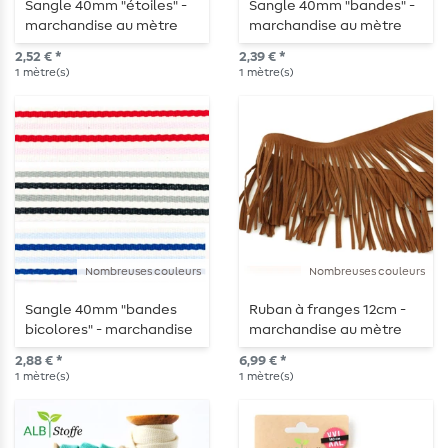
Sangle 40mm "étoiles" -
Sangle 40mm "bandes" -
marchandise au mètre
marchandise au mètre
2,52 € *
2,39 € *
1
mètre(s)
1
mètre(s)
Nombreuses couleurs
Nombreuses couleurs
Sangle 40mm "bandes
Ruban à franges 12cm -
bicolores" - marchandise
marchandise au mètre
au mètre
2,88 € *
6,99 € *
1
mètre(s)
1
mètre(s)