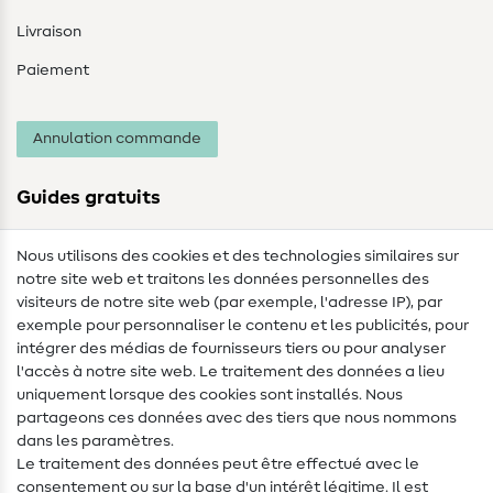
Livraison
Paiement
Annulation commande
Guides gratuits
Lexique des tissus
Nous utilisons des cookies et des technologies similaires sur
notre site web et traitons les données personnelles des
Lexique de couture
visiteurs de notre site web (par exemple, l'adresse IP), par
Tutos de couture
exemple pour personnaliser le contenu et les publicités, pour
intégrer des médias de fournisseurs tiers ou pour analyser
Aide & contact
l'accès à notre site web. Le traitement des données a lieu
uniquement lorsque des cookies sont installés. Nous
Contact
partageons ces données avec des tiers que nous nommons
dans les paramètres.
Changement de propriétaire
Le traitement des données peut être effectué avec le
consentement ou sur la base d'un intérêt légitime. Il est
FAQ