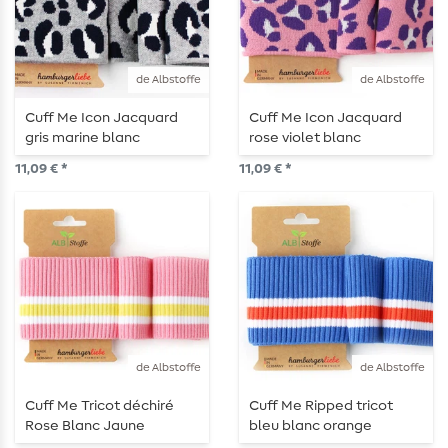
de Albstoffe
de Albstoffe
Cuff Me Icon Jacquard
Cuff Me Icon Jacquard
gris marine blanc
rose violet blanc
11,09 € *
11,09 € *
de Albstoffe
de Albstoffe
Cuff Me Tricot déchiré
Cuff Me Ripped tricot
Rose Blanc Jaune
bleu blanc orange