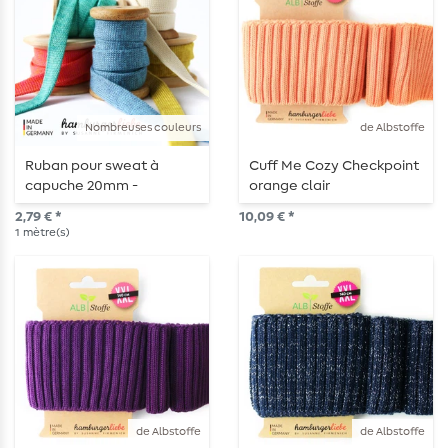
Nombreuses couleurs
de Albstoffe
Ruban pour sweat à
Cuff Me Cozy Checkpoint
capuche 20mm -
orange clair
Albstoffe Cord ME - tissu
2,79 € *
10,09 € *
au mètre
1
mètre(s)
de Albstoffe
de Albstoffe