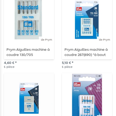
de Prym
de Prym
Prym Aiguilles machine à
Prym Aiguilles machine à
coudre 130/705
coudre 287(690) "à bout
"standard" - 70-100 - 5
rond" - 70-100 - 5 pièces
4,60 € *
5,10 € *
pièces
5
pièce
5
pièce