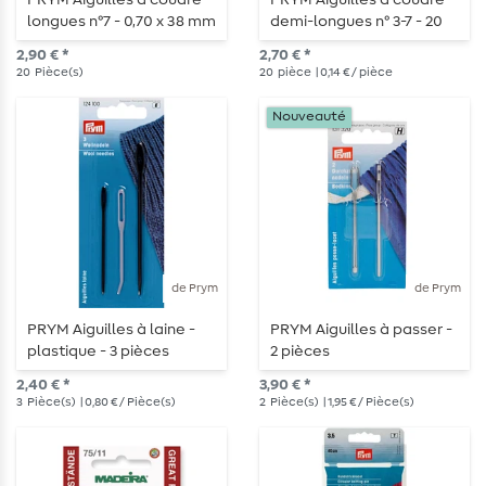
PRYM Aiguilles à coudre
PRYM Aiguilles à coudre
longues n°7 - 0,70 x 38 mm
demi-longues n° 3-7 - 20
- 20 pièces
pièces
2,90 € *
2,70 € *
20
Pièce(s)
20
pièce
| 0,14 € / pièce
Nouveauté
de Prym
de Prym
PRYM Aiguilles à laine -
PRYM Aiguilles à passer -
plastique - 3 pièces
2 pièces
2,40 € *
3,90 € *
3
Pièce(s)
| 0,80 € / Pièce(s)
2
Pièce(s)
| 1,95 € / Pièce(s)