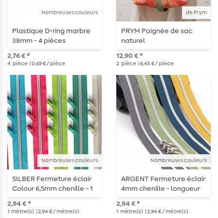
Nombreuses couleurs
de Prym
Plastique D-ring marbre
PRYM Poignée de sac
38mm - 4 pièces
naturel
2,76 € *
12,90 € *
4
pièce
| 0,69 € / pièce
2
pièce
| 6,45 € / pièce
Nombreuses couleurs
Nombreuses couleurs
SILBER Fermeture éclair
ARGENT Fermeture éclair
Colour 6,5mm chenille - 1
4mm chenille - longueur
mètre de longueur -
1m - métallisée
2,94 € *
2,94 € *
métallisée
1
mètre(s)
| 2,94 € / mètre(s)
1
mètre(s)
| 2,94 € / mètre(s)