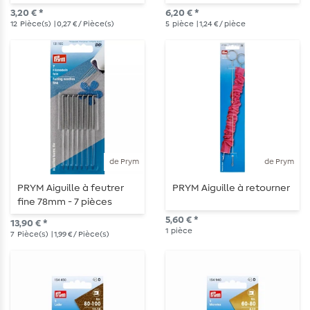
90 - 5 pièces
3,20 € *
6,20 € *
12
Pièce(s)
| 0,27 € / Pièce(s)
5
pièce
| 1,24 € / pièce
de Prym
de Prym
PRYM Aiguille à feutrer
PRYM Aiguille à retourner
fine 78mm - 7 pièces
5,60 € *
13,90 € *
1
pièce
7
Pièce(s)
| 1,99 € / Pièce(s)