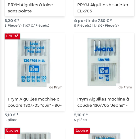
PRYM Aiguilles à laine
PRYM Aiguilles à surjeter
sans pointe
ELx705
3,20 € *
à partir de 7,30 € *
3
Pièce(s)
| 1,07 € / Pièce(s)
5
Pièce(s)
| 1,46 € / Pièce(s)
Épuisé
de Prym
de Prym
Prym Aiguilles machine à
Prym Aiguilles machine à
coudre 130/705 "cuir" - 80-
coudre 130/705 "Jeans" -
100 - 5 pièces
Force 90 - 5 pièces
5,10 € *
5,10 € *
5
pièce
5
pièce
Épuisé
Épuisé