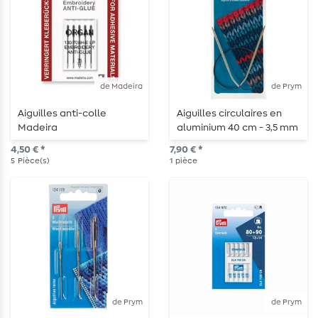
de Madeira
de Prym
Aiguilles anti-colle
Aiguilles circulaires en
Madeira
aluminium 40 cm - 3,5 mm
4,50 € *
7,90 € *
5
Pièce(s)
1
pièce
de Prym
de Prym