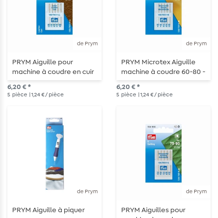
de Prym
de Prym
PRYM Aiguille pour
PRYM Microtex Aiguille
machine à coudre en cuir
machine à coudre 60-80 -
80-100 - 5 pièces
5 pièces
6,20 € *
6,20 € *
5
pièce
| 1,24 € / pièce
5
pièce
| 1,24 € / pièce
de Prym
de Prym
PRYM Aiguille à piquer
PRYM Aiguilles pour