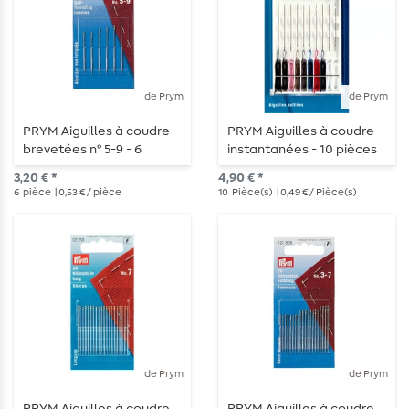
de Prym
de Prym
PRYM Aiguilles à coudre
PRYM Aiguilles à coudre
brevetées n° 5-9 - 6
instantanées - 10 pièces
pièces
3,20 € *
4,90 € *
6
pièce
| 0,53 € / pièce
10
Pièce(s)
| 0,49 € / Pièce(s)
de Prym
de Prym