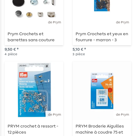
de Prym
de Prym
Prym Crochets et
Prym Crochets et yeux en
barrettes sans couture
fourrure - marron - 3
pour pantalons - 13mm -
pièces
9,50 € *
5,10 € *
argenté/bruni - 4 pièces
4
pièce
3
pièce
de Prym
de Prym
PRYM crochet à ressort -
PRYM Broderie Aiguilles
12 pièces
machine à coudre 75 et