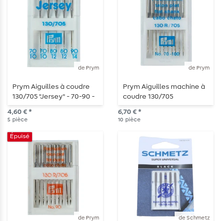
de Prym
de Prym
Prym Aiguilles à coudre
Prym Aiguilles machine à
130/705 "Jersey" - 70-90 -
coudre 130/705
5 pièces
"Standard" - 70-100 - 10
4,60 € *
6,70 € *
pièces
5
pièce
10
pièce
Épuisé
de Prym
de Schmetz