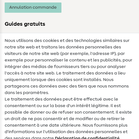
Annulation commande
Guides gratuits
Lexique des tissus
Nous utilisons des cookies et des technologies similaires sur
notre site web et traitons les données personnelles des
Lexique de couture
visiteurs de notre site web (par exemple, l'adresse IP), par
Tutos de couture
exemple pour personnaliser le contenu et les publicités, pour
intégrer des médias de fournisseurs tiers ou pour analyser
Aide & contact
l'accès à notre site web. Le traitement des données a lieu
uniquement lorsque des cookies sont installés. Nous
Contact
partageons ces données avec des tiers que nous nommons
dans les paramètres.
Changement de propriétaire
Le traitement des données peut être effectué avec le
consentement ou sur la base d'un intérêt légitime. Il est
FAQ
possible de donner ou de refuser son consentement. Il existe
Droit de rétractation
un droit de ne pas consentir et de modifier ou de retirer le
consentement à une date ultérieure. Nous fournissons plus
Populaire
d'informations sur l'utilisation des données personnelles et
des services dans notre
Déclaration de confidentialité
.