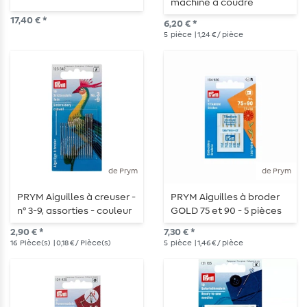
machine à coudre
Quilting 75 et 90 - 5 pièces
17,40 € *
6,20 € *
5
pièce
| 1,24 € / pièce
de Prym
de Prym
PRYM Aiguilles à creuser -
PRYM Aiguilles à broder
n° 3-9, assorties - couleur
GOLD 75 et 90 - 5 pièces
argentée
2,90 € *
7,30 € *
16
Pièce(s)
| 0,18 € / Pièce(s)
5
pièce
| 1,46 € / pièce