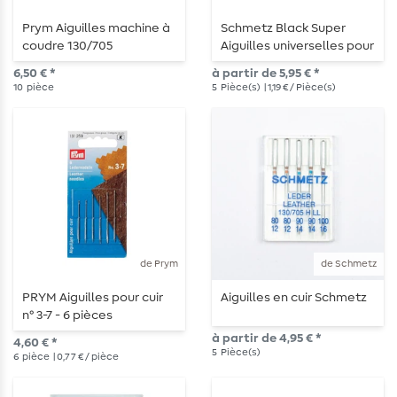
Prym Aiguilles machine à
Schmetz Black Super
coudre 130/705
Aiguilles universelles pour
"Standard" - 90 - 10
machines à coudre
6,50 € *
à partir de 5,95 € *
pièces
10
pièce
5
Pièce(s)
| 1,19 € / Pièce(s)
de Prym
de Schmetz
PRYM Aiguilles pour cuir
Aiguilles en cuir Schmetz
n° 3-7 - 6 pièces
à partir de 4,95 € *
4,60 € *
5
Pièce(s)
6
pièce
| 0,77 € / pièce