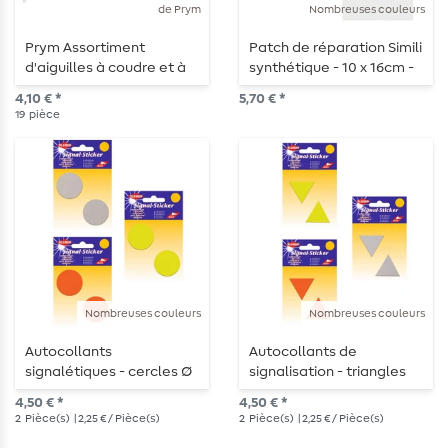
de Prym
Nombreuses couleurs
Prym Assortiment
Patch de réparation Simili
d'aiguilles à coudre et à
synthétique - 10 x 16cm -
repriser avec enfileur - 19
autocollant
4,10 € *
5,70 € *
pièces
19
pièce
Nombreuses couleurs
Nombreuses couleurs
Autocollants
Autocollants de
signalétiques - cercles Ø
signalisation - triangles
4 cm - autocollants
4,2 cm x 3,6 cm -
4,50 € *
4,50 € *
autocollants
2
Pièce(s)
| 2,25 € / Pièce(s)
2
Pièce(s)
| 2,25 € / Pièce(s)