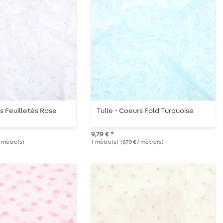
rs Feuilletés Rose
Tulle - Coeurs Fold Turquoise
9,79 € *
 / mètre(s)
1
mètre(s)
| 9,79 € / mètre(s)