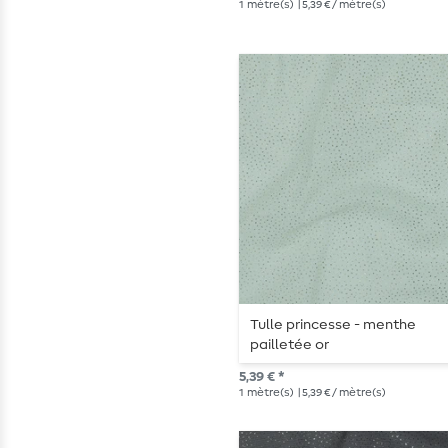
1
mètre(s)
| 5,39 € / mètre(s)
Tulle princesse - menthe
pailletée or
5,39 € *
1
mètre(s)
| 5,39 € / mètre(s)