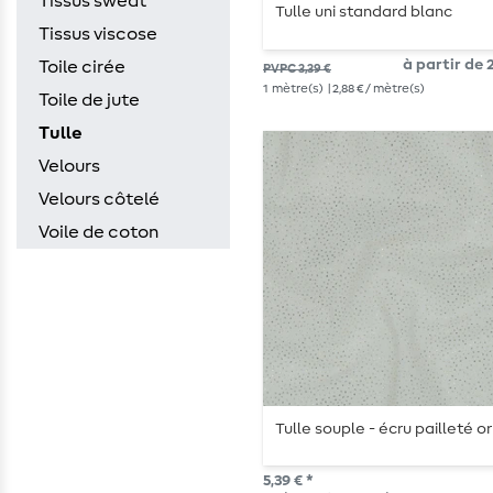
Tissus sweat
Tulle uni standard blanc
Tissus viscose
à partir de 2
Toile cirée
PVPC 3,39 €
1
mètre(s)
| 2,88 € / mètre(s)
Toile de jute
Tulle
Velours
Velours côtelé
Voile de coton
Tulle souple - écru pailleté or
5,39 € *