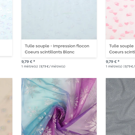
Tulle souple - Impression flocon
Tulle souple
Coeurs scintillants Blanc
Coeurs scint
9,79 € *
9,79 € *
1
mètre(s)
| 9,79 € / mètre(s)
1
mètre(s)
| 9,79 €