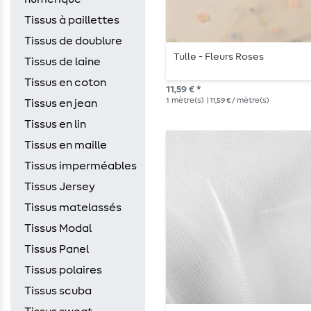
Tissus à paillettes
Tissus de doublure
Tulle - Fleurs Roses
Tissus de laine
Tissus en coton
11,59 € *
1
mètre(s)
| 11,59 € / mètre(s)
Tissus en jean
Tissus en lin
Tissus en maille
Tissus imperméables
Tissus Jersey
Tissus matelassés
Tissus Modal
Tissus Panel
Tissus polaires
Tissus scuba