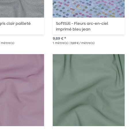
ris clair pailleté
Softtüll - Fleurs arc-en-ciel
imprimé bleu jean
9,89 € *
 / mètre(s)
1
mètre(s)
| 9,89 € / mètre(s)