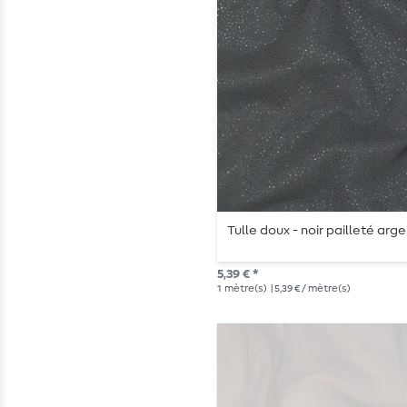
Tulle doux - noir pailleté arg
5,39 € *
1
mètre(s)
| 5,39 € / mètre(s)