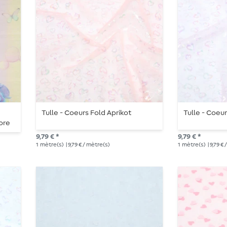
Tulle - Coeurs Fold Aprikot
Tulle - Coeu
lore
9,79 € *
9,79 € *
1
mètre(s)
| 9,79 € / mètre(s)
1
mètre(s)
| 9,79 €