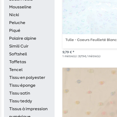
Mousseline
Nicki
Peluche
Piqué
Polaire alpine
Tulle - Coeurs Feuilleté Blanc
Simili Cuir
9,79 € *
Softshell
1
mètre(s)
| 9,79 € / mètre(s)
Taffetas
Tencel
Tissu en polyester
Tissu éponge
Tissu satin
Tissu teddy
Tissus à impression
numérique