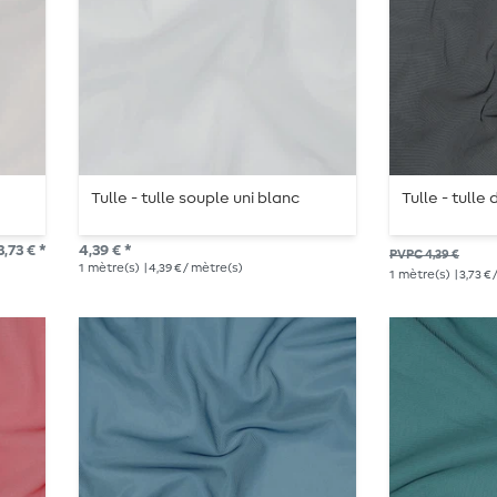
Tulle - tulle souple uni blanc
Tulle - tulle 
,73 € *
4,39 € *
PVPC 4,39 €
1
mètre(s)
| 4,39 € / mètre(s)
1
mètre(s)
| 3,73 €