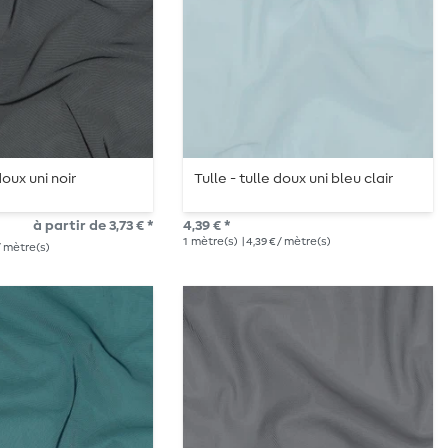
doux uni noir
Tulle - tulle doux uni bleu clair
à partir de 3,73 € *
4,39 € *
1
mètre(s)
| 4,39 € / mètre(s)
 / mètre(s)