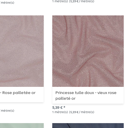
1
mètre(s)
| 5,39 € / mètre(s)
 / mètre(s)
- Rose pailletée or
Princesse tulle doux - vieux rose
pailleté or
5,39 € *
 / mètre(s)
1
mètre(s)
| 5,39 € / mètre(s)