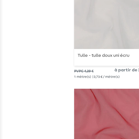
Tulle - tulle doux uni écru
à partir de 3
PVPC 4,39 €
1
mètre(s)
| 3,73 € / mètre(s)