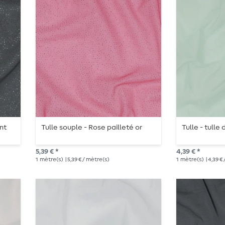
ent
Tulle souple - Rose pailleté or
Tulle - tulle
5,39 € *
4,39 € *
1
mètre(s)
| 5,39 € / mètre(s)
1
mètre(s)
| 4,39 €