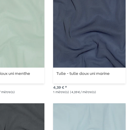
 doux uni menthe
Tulle - tulle doux uni marine
4,39 € *
 / mètre(s)
1
mètre(s)
| 4,39 € / mètre(s)