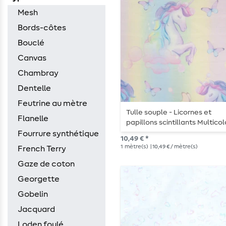
Mesh
Bords-côtes
Bouclé
Canvas
Chambray
Dentelle
Feutrine au mètre
Tulle souple - Licornes et
Flanelle
papillons scintillants Multico
Fourrure synthétique
10,49 € *
1
mètre(s)
| 10,49 € / mètre(s)
French Terry
Gaze de coton
Georgette
Gobelin
Jacquard
Loden foulé