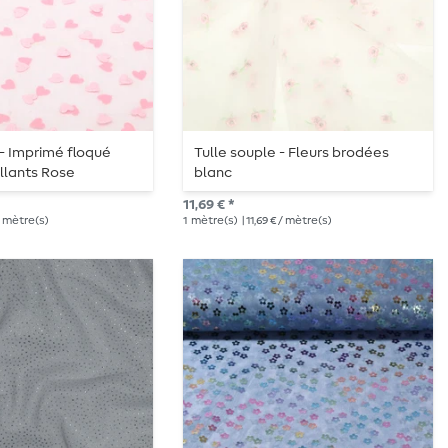
 - Imprimé floqué
Tulle souple - Fleurs brodées
illants Rose
blanc
11,69 € *
 / mètre(s)
1
mètre(s)
| 11,69 € / mètre(s)