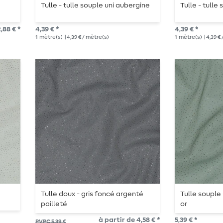
Tulle - tulle souple uni aubergine
Tulle - tulle 
,88 € *
4,39 € *
4,39 € *
1
mètre(s)
| 4,39 € / mètre(s)
1
mètre(s)
| 4,39 €
Tulle doux - gris foncé argenté
Tulle souple 
pailleté
or
à partir de 4,58 € *
5,39 € *
PVPC 5,39 €