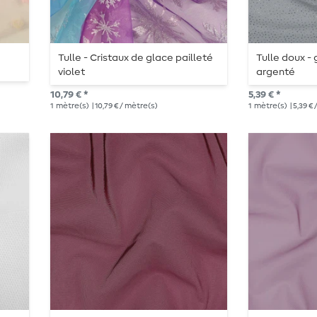
Tulle - Cristaux de glace pailleté
Tulle doux - g
violet
argenté
10,79 € *
5,39 € *
1
mètre(s)
| 10,79 € / mètre(s)
1
mètre(s)
| 5,39 €