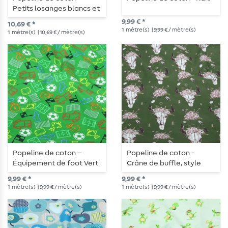
Petits losanges blancs et
bleus
9,99 € *
10,69 € *
1
mètre(s)
| 9,99 € / mètre(s)
1
mètre(s)
| 10,69 € / mètre(s)
Popeline de coton –
Popeline de coton -
Équipement de foot Vert
Crâne de buffle, style
gazon
bohème, Vert foncé
9,99 € *
9,99 € *
1
mètre(s)
| 9,99 € / mètre(s)
1
mètre(s)
| 9,99 € / mètre(s)