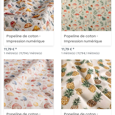
Popeline de coton -
Popeline de coton -
Impression numérique
Impression numérique
champignons aquarelle
feuilles de champignons
11,79 € *
11,79 € *
Blanc
Bleu clair
1
mètre(s)
| 11,79 € / mètre(s)
1
mètre(s)
| 11,79 € / mètre(s)
Popeline de coton -
Popeline de coton -