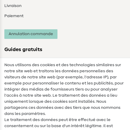
Livraison
Paiement
Annulation commande
Guides gratuits
Lexique des tissus
Nous utilisons des cookies et des technologies similaires sur
notre site web et traitons les données personnelles des
Lexique de couture
visiteurs de notre site web (par exemple, l'adresse IP), par
Tutos de couture
exemple pour personnaliser le contenu et les publicités, pour
intégrer des médias de fournisseurs tiers ou pour analyser
Aide & contact
l'accès à notre site web. Le traitement des données a lieu
uniquement lorsque des cookies sont installés. Nous
Contact
partageons ces données avec des tiers que nous nommons
dans les paramètres.
Changement de propriétaire
Le traitement des données peut être effectué avec le
consentement ou sur la base d'un intérêt légitime. Il est
FAQ