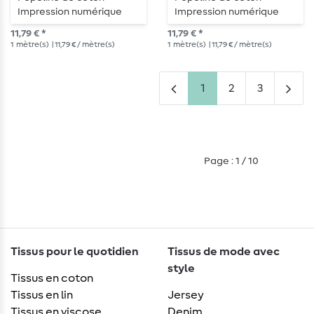
Impression numérique
Impression numérique
Champignons Blancs
Ananas Blanc
11,79 € *
11,79 € *
1
mètre(s)
| 11,79 € / mètre(s)
1
mètre(s)
| 11,79 € / mètre(s)
1
2
3
Page : 1 / 10
Tissus pour le quotidien
Tissus de mode avec
style
Tissus en coton
Tissus en lin
Jersey
Tissus en viscose
Denim