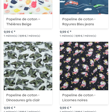
Popeline de coton –
Popeline de coton -
Théières Beige
Rayures Bleu jeans
9,99 € *
9,99 € *
1
mètre(s)
| 9,99 € / mètre(s)
1
mètre(s)
| 9,99 € / mètre(s)
Popeline de coton -
Popeline de coton -
Dinosaures gris clair
Licornes noires
9,99 € *
9,99 € *
1
mètre(s)
| 9,99 € / mètre(s)
1
mètre(s)
| 9,99 € / mètre(s)