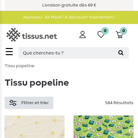
Livraison gratuite dès 69 €
Nouveau : Air Mesh ! À découvrir maintenant !
0
0
☰
Tissu popeline
Tissu popeline
Filtrer et trier
584 Résultats