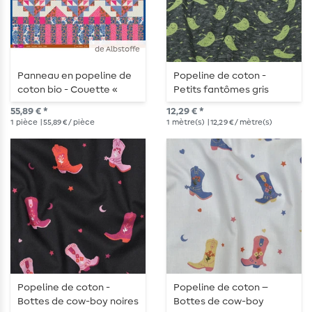
de Albstoffe
Panneau en popeline de
Popeline de coton -
coton bio - Couette «
Petits fantômes gris
Cheater » bleue
55,89 € *
12,29 € *
1
pièce
| 55,89 € / pièce
1
mètre(s)
| 12,29 € / mètre(s)
Popeline de coton -
Popeline de coton –
Bottes de cow-boy noires
Bottes de cow-boy