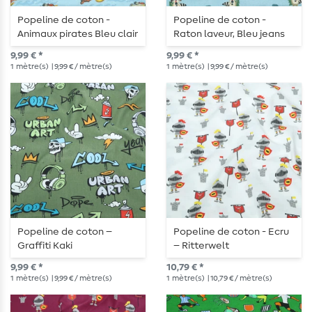
Popeline de coton -
Popeline de coton -
Animaux pirates Bleu clair
Raton laveur, Bleu jeans
clair
9,99 € *
9,99 € *
1
mètre(s)
| 9,99 € / mètre(s)
1
mètre(s)
| 9,99 € / mètre(s)
Popeline de coton –
Popeline de coton - Ecru
Graffiti Kaki
– Ritterwelt
9,99 € *
10,79 € *
1
mètre(s)
| 9,99 € / mètre(s)
1
mètre(s)
| 10,79 € / mètre(s)