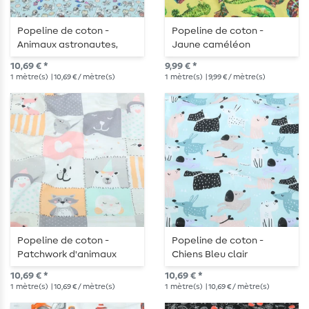
Popeline de coton -
Popeline de coton -
Animaux astronautes,
Jaune caméléon
Bleu clair
10,69 € *
9,99 € *
1
mètre(s)
| 10,69 € / mètre(s)
1
mètre(s)
| 9,99 € / mètre(s)
Popeline de coton -
Popeline de coton -
Patchwork d'animaux
Chiens Bleu clair
multicolores aux tons
10,69 € *
10,69 € *
pastel
1
mètre(s)
| 10,69 € / mètre(s)
1
mètre(s)
| 10,69 € / mètre(s)