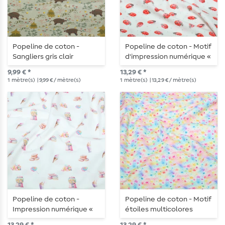
Popeline de coton -
Popeline de coton - Motif
Sangliers gris clair
d'impression numérique «
coccinelles » à pois,
9,99 € *
13,29 € *
couleur Ecru
1
mètre(s)
| 9,99 € / mètre(s)
1
mètre(s)
| 13,29 € / mètre(s)
Popeline de coton -
Popeline de coton - Motif
Impression numérique «
étoiles multicolores
Bonbons » Ecru pastel
imprimé par impression