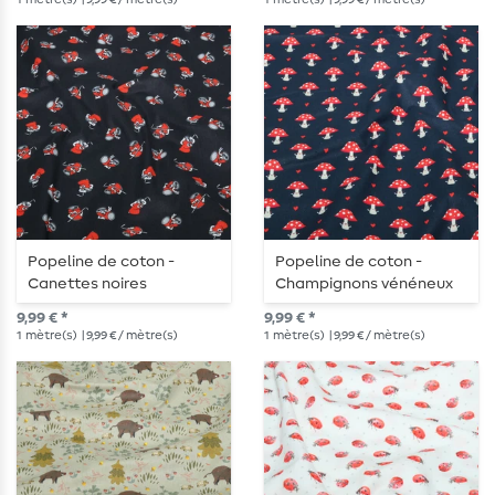
Popeline de coton -
Popeline de coton -
Canettes noires
Champignons vénéneux
Bleu marine
9,99 € *
9,99 € *
1
mètre(s)
| 9,99 € / mètre(s)
1
mètre(s)
| 9,99 € / mètre(s)