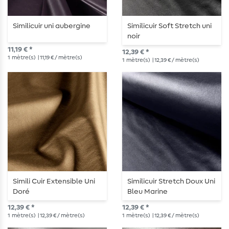
Similicuir uni aubergine
Similicuir Soft Stretch uni
noir
11,19 € *
12,39 € *
1
mètre(s)
| 11,19 € / mètre(s)
1
mètre(s)
| 12,39 € / mètre(s)
Simili Cuir Extensible Uni
Similicuir Stretch Doux Uni
Doré
Bleu Marine
12,39 € *
12,39 € *
1
mètre(s)
| 12,39 € / mètre(s)
1
mètre(s)
| 12,39 € / mètre(s)