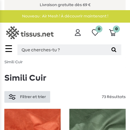
Livraison gratuite dès 69 €
Nouveau : Air Mesh ! À découvrir maintenant !
0
0
☰
Simili Cuir
Simili Cuir
Filtrer et trier
73 Résultats