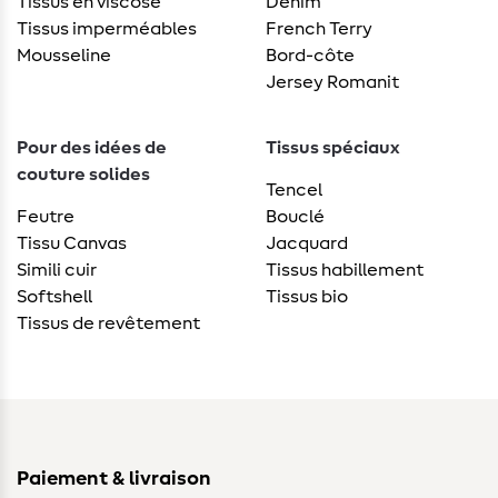
Tissus en viscose
Denim
Tissus imperméables
French Terry
Mousseline
Bord-côte
Jersey Romanit
Pour des idées de
Tissus spéciaux
couture solides
Tencel
Feutre
Bouclé
Tissu Canvas
Jacquard
Simili cuir
Tissus habillement
Softshell
Tissus bio
Tissus de revêtement
Paiement & livraison