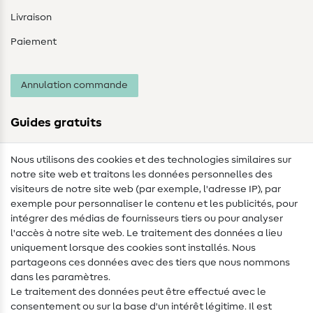
Livraison
Paiement
Annulation commande
Guides gratuits
Lexique des tissus
Nous utilisons des cookies et des technologies similaires sur
notre site web et traitons les données personnelles des
Lexique de couture
visiteurs de notre site web (par exemple, l'adresse IP), par
Tutos de couture
exemple pour personnaliser le contenu et les publicités, pour
intégrer des médias de fournisseurs tiers ou pour analyser
Aide & contact
l'accès à notre site web. Le traitement des données a lieu
uniquement lorsque des cookies sont installés. Nous
Contact
partageons ces données avec des tiers que nous nommons
dans les paramètres.
Changement de propriétaire
Le traitement des données peut être effectué avec le
consentement ou sur la base d'un intérêt légitime. Il est
FAQ