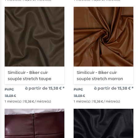
Similicuir - Biker cuir
Similicuir - Biker cuir
souple stretch taupe
souple stretch marron
à partir de 15,38 € *
à partir de 15,38 € *
PVPC
PVPC
18,09 €
18,09 €
1
mètre(s)
| 15,38 € / mètre(s)
1
mètre(s)
| 15,38 € / mètre(s)