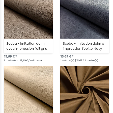
Scuba - Imitation daim
Scuba - Imitation daim à
avec impression foil gris
impression feuille Navy
taupe
15,69 € *
15,69 € *
1
mètre(s)
| 15,69 € / mètre(s)
1
mètre(s)
| 15,69 € / mètre(s)