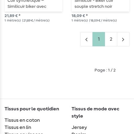
Cuir synthétique –
Similicuir - Biker cuir
Similicuir biker avec
souple stretch noir
intérieur en fourrure noir
21,89 € *
18,09 € *
1
mètre(s)
| 21,89 € / mètre(s)
1
mètre(s)
| 18,09 € / mètre(s)
1
2
Page : 1 / 2
Tissus pour le quotidien
Tissus de mode avec
style
Tissus en coton
Tissus en lin
Jersey