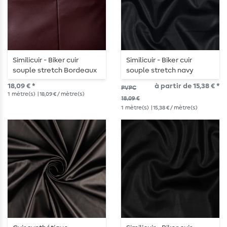
Similicuir - Biker cuir
Similicuir - Biker cuir
souple stretch Bordeaux
souple stretch navy
18,09 € *
à partir de 15,38 € *
PVPC
1
mètre(s)
| 18,09 € / mètre(s)
18,09 €
1
mètre(s)
| 15,38 € / mètre(s)