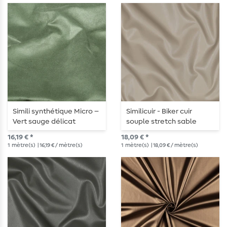
Simili synthétique Micro –
Similicuir - Biker cuir
Vert sauge délicat
souple stretch sable
16,19 € *
18,09 € *
1
mètre(s)
| 16,19 € / mètre(s)
1
mètre(s)
| 18,09 € / mètre(s)