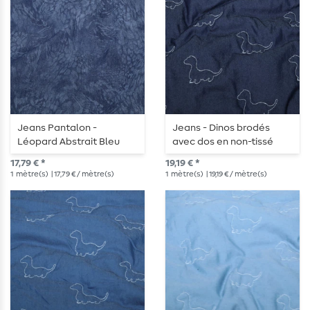
Jeans Pantalon -
Jeans - Dinos brodés
Léopard Abstrait Bleu
avec dos en non-tissé
Foncé
Bleu foncé
17,79 € *
19,19 € *
1
mètre(s)
| 17,79 € / mètre(s)
1
mètre(s)
| 19,19 € / mètre(s)