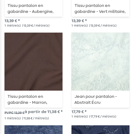
Tissu pantalon en
Tissu pantalon en
gabardine - Aubergine,
gabardine - Vert militaire,
élastique dans le sens de
élastique dans le sens de
13,39 € *
13,39 € *
la largeur
la largeur
1
mètre(s)
| 13,39 € / mètre(s)
1
mètre(s)
| 13,39 € / mètre(s)
Tissu pantalon en
Jean pour pantalon -
gabardine - Marron,
Abstrait Écru
élastique dans le sens de
à partir de 11,38 € *
17,79 € *
PVPC 13,39 €
la largeur
1
mètre(s)
| 17,79 € / mètre(s)
1
mètre(s)
| 11,38 € / mètre(s)