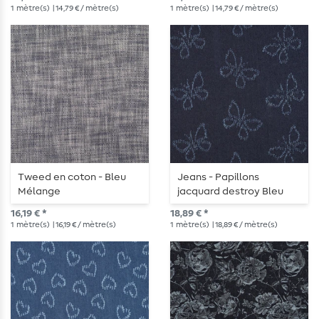
1
mètre(s)
| 14,79 € / mètre(s)
1
mètre(s)
| 14,79 € / mètre(s)
Tweed en coton - Bleu
Jeans - Papillons
Mélange
jacquard destroy Bleu
foncé
16,19 € *
18,89 € *
1
mètre(s)
| 16,19 € / mètre(s)
1
mètre(s)
| 18,89 € / mètre(s)