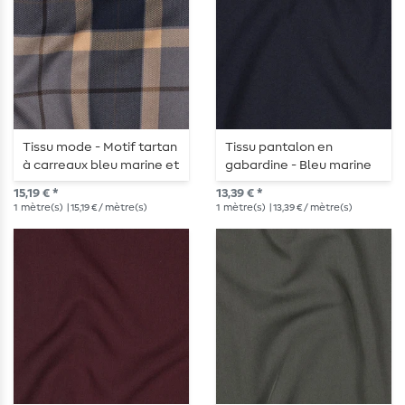
Tissu mode - Motif tartan
Tissu pantalon en
à carreaux bleu marine et
gabardine - Bleu marine
camel
foncé, élastique dans le
15,19 € *
13,39 € *
sens de la largeur
1
mètre(s)
| 15,19 € / mètre(s)
1
mètre(s)
| 13,39 € / mètre(s)