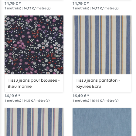
moyen extra large
extra large
14,79 € *
14,79 € *
1
mètre(s)
| 14,79 € / mètre(s)
1
mètre(s)
| 14,79 € / mètre(s)
Tissu jeans pour blouses -
Tissu jeans pantalon -
Bleu marine
rayures Ecru
14,19 € *
16,49 € *
1
mètre(s)
| 14,19 € / mètre(s)
1
mètre(s)
| 16,49 € / mètre(s)