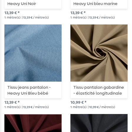
Heavy Uni Noir
Heavy Uni bleu marine
13,39 € *
13,39 € *
1
mètre(s)
| 13,39 € / mètre(s)
1
mètre(s)
| 13,39 € / mètre(s)
Tissu jeans pantalon -
Tissu pantalon gabardine
Heavy Uni Bleu bébé
- élasticité longitudinale
brun chameau
13,39 € *
10,99 € *
1
mètre(s)
| 13,39 € / mètre(s)
1
mètre(s)
| 10,99 € / mètre(s)