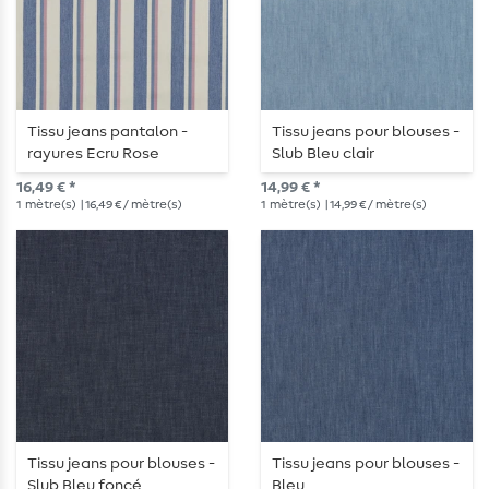
Tissu jeans pantalon -
Tissu jeans pour blouses -
rayures Ecru Rose
Slub Bleu clair
16,49 € *
14,99 € *
1
mètre(s)
| 16,49 € / mètre(s)
1
mètre(s)
| 14,99 € / mètre(s)
Tissu jeans pour blouses -
Tissu jeans pour blouses -
Slub Bleu foncé
Bleu