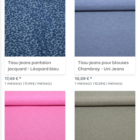
Tissu jeans pantalon
Tissu jeans pour blouses
jacquard - Léopard bleu
Chambray - Uni Jeans
moyen
foncé
17,49 € *
10,09 € *
1
mètre(s)
| 17,49 € / mètre(s)
1
mètre(s)
| 10,09 € / mètre(s)