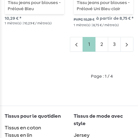
Tissu jeans pour blouses -
Tissu jeans pour blouses -
Prélavé Bleu
Prélavé Uni Bleu clair
10,29 € *
à partir de 8,75 € *
PVPC 10,29 €
1
mètre(s)
| 10,29 € / mètre(s)
1
mètre(s)
| 8,75 € / mètre(s)
1
2
3
Page : 1 / 4
Tissus pour le quotidien
Tissus de mode avec
style
Tissus en coton
Tissus en lin
Jersey