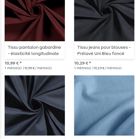
Tissu pantalon gabardine
Tissu jeans pour blouses -
- élasticité longitudinale
Prélavé Uni Bleu foncé
Bordeaux
10,99 € *
10,29 € *
1
mètre(s)
| 10,99 € / mètre(s)
1
mètre(s)
| 10,29 € / mètre(s)