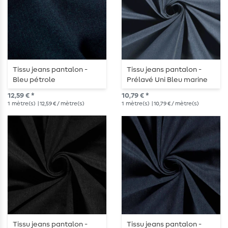
Tissu jeans pantalon -
Tissu jeans pantalon -
Bleu pétrole
Prélavé Uni Bleu marine
12,59 € *
10,79 € *
1
mètre(s)
| 12,59 € / mètre(s)
1
mètre(s)
| 10,79 € / mètre(s)
Tissu jeans pantalon -
Tissu jeans pantalon -