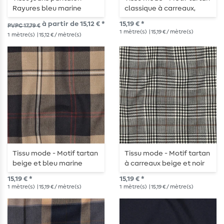
Rayures bleu marine
classique à carreaux,
Ecru et Noir
à partir de 15,12 € *
15,19 € *
PVPC 17,79 €
1
mètre(s)
| 15,19 € / mètre(s)
1
mètre(s)
| 15,12 € / mètre(s)
Tissu mode - Motif tartan
Tissu mode - Motif tartan
beige et bleu marine
à carreaux beige et noir
15,19 € *
15,19 € *
1
mètre(s)
| 15,19 € / mètre(s)
1
mètre(s)
| 15,19 € / mètre(s)