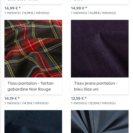
14,99 € *
14,99 € *
1
mètre(s)
| 14,99 € / mètre(s)
1
mètre(s)
| 14,99 € / mètre(s)
Tissu pantalon - Tartan
Tissu jeans pantalon -
gabardine Noir Rouge
bleu lilas uni
14,19 € *
12,59 € *
1
mètre(s)
| 14,19 € / mètre(s)
1
mètre(s)
| 12,59 € / mètre(s)