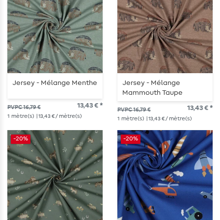
Jersey - Mélange Menthe
Jersey - Mélange
Mammouth Taupe
13,43 € *
PVPC 16,79 €
13,43 € *
PVPC 16,79 €
1
mètre(s)
| 13,43 € / mètre(s)
1
mètre(s)
| 13,43 € / mètre(s)
-20%
-20%