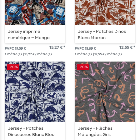
Jersey imprimé
Jersey - Patches Dinos
numérique – Manga
Blanc Marron
multicolore
15,27 € *
12,55 € *
PVPC 19,09 €
PVPC 15,69 €
1
mètre(s)
| 15,27 € / mètre(s)
1
mètre(s)
| 12,55 € / mètre(s)
-20%
-20%
Jersey - Patches
Jersey - Flèches
Dinosaures Blanc Bleu
Mélangées Gris