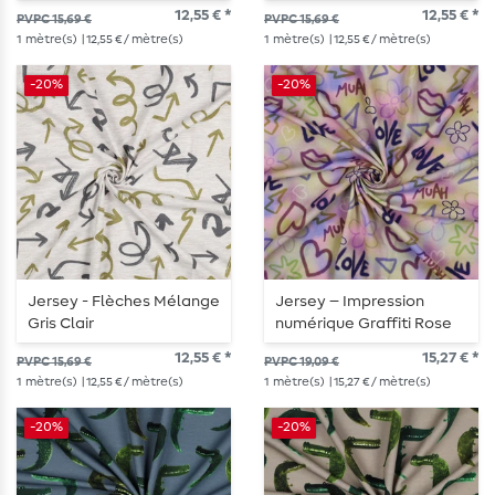
12,55 € *
12,55 € *
PVPC 15,69 €
PVPC 15,69 €
1
mètre(s)
| 12,55 € / mètre(s)
1
mètre(s)
| 12,55 € / mètre(s)
-20%
-20%
Jersey - Flèches Mélange
Jersey – Impression
Gris Clair
numérique Graffiti Rose
12,55 € *
15,27 € *
PVPC 15,69 €
PVPC 19,09 €
1
mètre(s)
| 12,55 € / mètre(s)
1
mètre(s)
| 15,27 € / mètre(s)
-20%
-20%