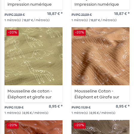
impression numérique
Impression numérique
vagues jaune multicolore
vagues vert multicolore
18,87 € *
18,87 € *
PVPC 23,59 €
PVPC 23,59 €
1
mètre(s)
| 18,87 € / mètre(s)
1
mètre(s)
| 18,87 € / mètre(s)
-20%
-20%
Mousseline de coton -
Mousseline Coton -
Éléphant et girafe sur
Éléphant et Girafe sur
olive
Muscade
8,95 € *
8,95 € *
PVPC 11,19 €
PVPC 11,19 €
1
mètre(s)
| 8,95 € / mètre(s)
1
mètre(s)
| 8,95 € / mètre(s)
-20%
-20%