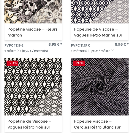
Popeline viscose – Fleurs
Popeline de Viscose –
marron
Vagues Rétro Marine sur
Blanc
8,95 € *
8,95 € *
PVPC 11,19 €
PVPC 11,19 €
1
mètre(s)
| 8,95 € / mètre(s)
1
mètre(s)
| 8,95 € / mètre(s)
-20%
-20%
Popeline de Viscose –
Popeline Viscose –
Vagues Rétro Noir sur
Cercles Rétro Blanc sur