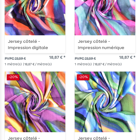
Jersey côtelé -
Jersey côtelé -
Impression digitale
Impression numérique
vagues bleu multicolore
vagues rose multicolore
18,87 € *
18,87 € *
PVPC 23,59 €
PVPC 23,59 €
1
mètre(s)
| 18,87 € / mètre(s)
1
mètre(s)
| 18,87 € / mètre(s)
-20%
-20%
Jersey côtelé -
Jersey côtelé -