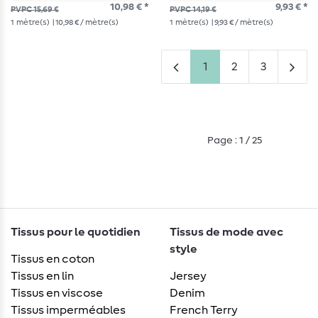
10,98 € *
9,93 € *
PVPC 15,69 €
PVPC 14,19 €
1
mètre(s)
| 10,98 € / mètre(s)
1
mètre(s)
| 9,93 € / mètre(s)
1
2
3
Page : 1 / 25
Tissus pour le quotidien
Tissus de mode avec
style
Tissus en coton
Tissus en lin
Jersey
Tissus en viscose
Denim
Tissus imperméables
French Terry