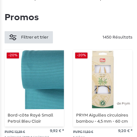
Promos
Filtrer et trier
1450 Résultats
-20%
-20%
de Prym
Bord-côte Rayé Small
PRYM Aiguilles circulaires
Petrol Bleu Clair
bambou - 4,5 mm - 60 cm
9,92 € *
9,20 € *
PVPC 12,39 €
PVPC 11,50 €