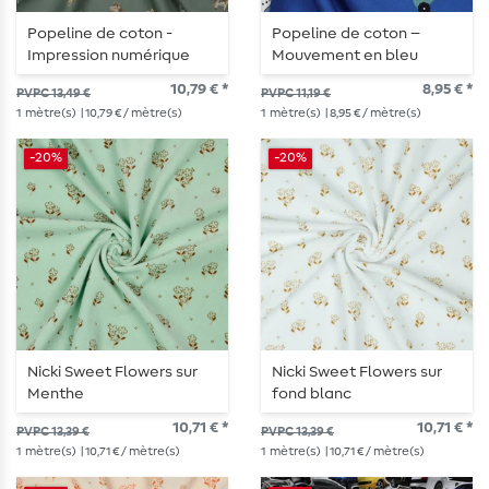
Popeline de coton -
Popeline de coton –
Impression numérique
Mouvement en bleu
chevaux sur sauge verte
encre
10,79 € *
8,95 € *
PVPC 13,49 €
PVPC 11,19 €
1
mètre(s)
| 10,79 € / mètre(s)
1
mètre(s)
| 8,95 € / mètre(s)
-20%
-20%
Nicki Sweet Flowers sur
Nicki Sweet Flowers sur
Menthe
fond blanc
10,71 € *
10,71 € *
PVPC 13,39 €
PVPC 13,39 €
1
mètre(s)
| 10,71 € / mètre(s)
1
mètre(s)
| 10,71 € / mètre(s)