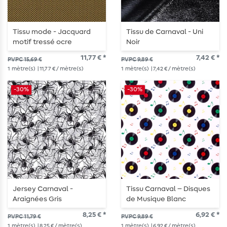
Tissu mode - Jacquard
Tissu de Carnaval - Uni
motif tressé ocre
Noir
11,77 € *
7,42 € *
PVPC 15,69 €
PVPC 9,89 €
1
mètre(s)
| 11,77 € / mètre(s)
1
mètre(s)
| 7,42 € / mètre(s)
-30%
-30%
Jersey Carnaval -
Tissu Carnaval – Disques
Araignées Gris
de Musique Blanc
8,25 € *
6,92 € *
PVPC 11,79 €
PVPC 9,89 €
1
mètre(s)
| 8,25 € / mètre(s)
1
mètre(s)
| 6,92 € / mètre(s)