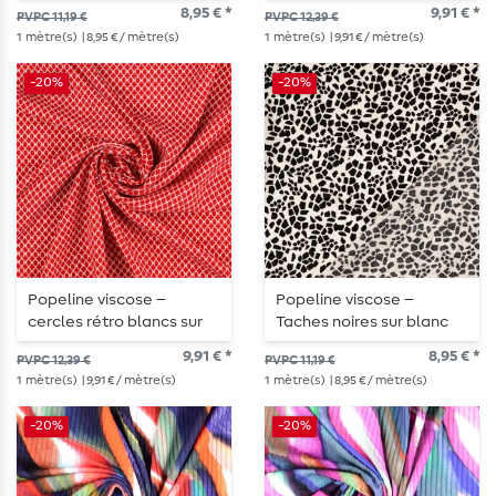
Blanc
Marine
8,95 € *
9,91 € *
PVPC 11,19 €
PVPC 12,39 €
1
mètre(s)
| 8,95 € / mètre(s)
1
mètre(s)
| 9,91 € / mètre(s)
-20%
-20%
Popeline viscose –
Popeline viscose –
cercles rétro blancs sur
Taches noires sur blanc
fond rouge
9,91 € *
8,95 € *
PVPC 12,39 €
PVPC 11,19 €
1
mètre(s)
| 9,91 € / mètre(s)
1
mètre(s)
| 8,95 € / mètre(s)
-20%
-20%