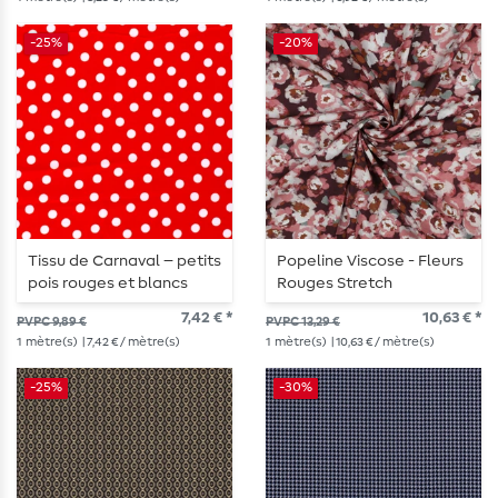
-25%
-20%
Tissu de Carnaval – petits
Popeline Viscose - Fleurs
pois rouges et blancs
Rouges Stretch
7,42 € *
10,63 € *
PVPC 9,89 €
PVPC 13,29 €
1
mètre(s)
| 7,42 € / mètre(s)
1
mètre(s)
| 10,63 € / mètre(s)
-25%
-30%