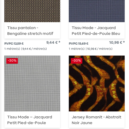
Tissu pantalon -
Tissu Mode - Jacquard
Bengaline stretch motif
Petit Pied-de-Poule Bleu
nid d'abeille gris
9,44 € *
10,98 € *
PVPC 12,59 €
PVPC 15,69 €
1
mètre(s)
| 9,44 € / mètre(s)
1
mètre(s)
| 10,98 € / mètre(s)
-30%
-30%
Tissu Mode – Jacquard
Jersey Romanit - Abstrait
Petit Pied-de-Poule
Noir Jaune
Blanc Noir