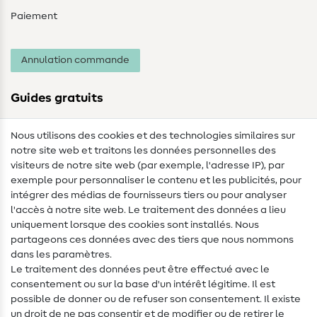
Paiement
Annulation commande
Guides gratuits
Lexique des tissus
Nous utilisons des cookies et des technologies similaires sur
notre site web et traitons les données personnelles des
Lexique de couture
visiteurs de notre site web (par exemple, l'adresse IP), par
Tutos de couture
exemple pour personnaliser le contenu et les publicités, pour
intégrer des médias de fournisseurs tiers ou pour analyser
Aide & contact
l'accès à notre site web. Le traitement des données a lieu
uniquement lorsque des cookies sont installés. Nous
Contact
partageons ces données avec des tiers que nous nommons
dans les paramètres.
Changement de propriétaire
Le traitement des données peut être effectué avec le
consentement ou sur la base d'un intérêt légitime. Il est
FAQ
possible de donner ou de refuser son consentement. Il existe
Droit de rétractation
un droit de ne pas consentir et de modifier ou de retirer le