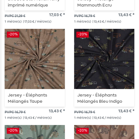
imprimé numérique
Mammouth Ecru
Crocodiles Ecru
17,03 € *
13,43 € *
PVPC 21,29 €
PVPC 16,79 €
1
mètre(s)
| 17,03 € / mètre(s)
1
mètre(s)
| 13,43 € / mètre(s)
-20%
-20%
Jersey - Éléphants
Jersey - Éléphants
Mélangés Taupe
Mélangés Bleu Indigo
13,43 € *
13,43 € *
PVPC 16,79 €
PVPC 16,79 €
1
mètre(s)
| 13,43 € / mètre(s)
1
mètre(s)
| 13,43 € / mètre(s)
-20%
-20%