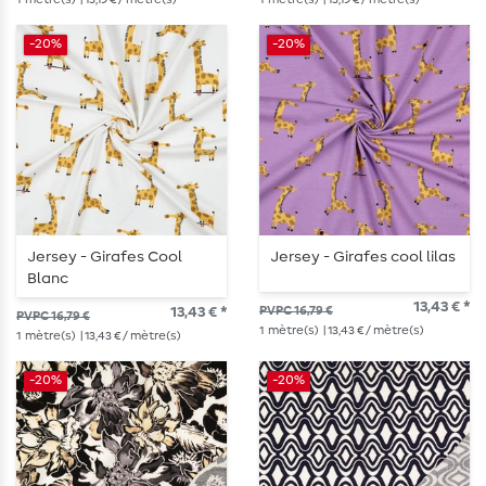
-20%
-20%
Jersey - Girafes Cool
Jersey - Girafes cool lilas
Blanc
13,43 € *
13,43 € *
PVPC 16,79 €
PVPC 16,79 €
1
mètre(s)
| 13,43 € / mètre(s)
1
mètre(s)
| 13,43 € / mètre(s)
-20%
-20%