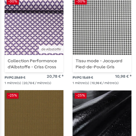
-30%
-30%
de Albstoffe
Collection Performance
Tissu mode - Jacquard
d'Albstoffe - Criss Cross
Pied-de-Poule Gris
lilas
20,78 € *
10,98 € *
PVPC 29,69 €
PVPC 15,69 €
1
mètre(s)
| 20,78 € / mètre(s)
1
mètre(s)
| 10,98 € / mètre(s)
-25%
-25%