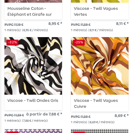
Mousseline Coton -
Viscose - Twill Vagues
Éléphant et Girafe sur
Vertes
Mauve
8,95 € *
8,11 € *
PVPC 11,19 €
PVPC 11,59 €
1
mètre(s)
| 8,95 € / mètre(s)
1
mètre(s)
| 8,11 € / mètre(s)
-32%
-25%
Viscose - Twill Ondes Gris
Viscose - Twill Vagues
Cuivre
à partir de 7,88 € *
PVPC 11,59 €
8,69 € *
PVPC 11,59 €
1
mètre(s)
| 7,88 € / mètre(s)
1
mètre(s)
| 8,69 € / mètre(s)