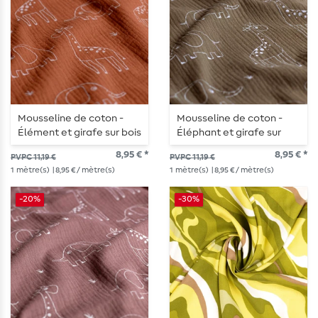
Mousseline de coton -
Mousseline de coton -
Élément et girafe sur bois
Éléphant et girafe sur
de rose
taupe
8,95 € *
8,95 € *
PVPC 11,19 €
PVPC 11,19 €
1
mètre(s)
| 8,95 € / mètre(s)
1
mètre(s)
| 8,95 € / mètre(s)
-20%
-30%