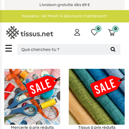
Livraison gratuite dès 69 €
Nouveau : Air Mesh ! À découvrir maintenant !
0
0
☰
Mercerie à prix réduits
Tissus à prix réduits