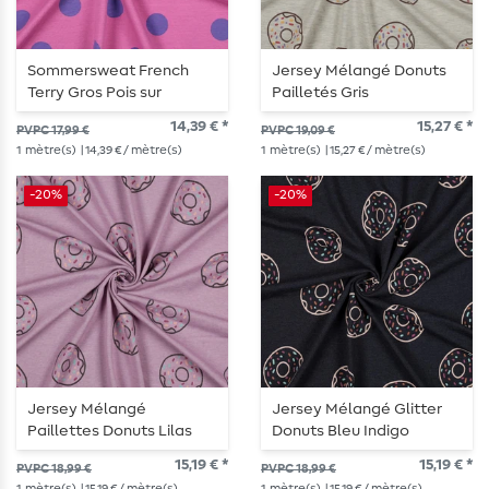
Sommersweat French
Jersey Mélangé Donuts
Terry Gros Pois sur
Pailletés Gris
Fuchsia
14,39 € *
15,27 € *
PVPC 17,99 €
PVPC 19,09 €
1
mètre(s)
| 14,39 € / mètre(s)
1
mètre(s)
| 15,27 € / mètre(s)
-20%
-20%
Jersey Mélangé
Jersey Mélangé Glitter
Paillettes Donuts Lilas
Donuts Bleu Indigo
Clair
15,19 € *
15,19 € *
PVPC 18,99 €
PVPC 18,99 €
1
mètre(s)
| 15,19 € / mètre(s)
1
mètre(s)
| 15,19 € / mètre(s)