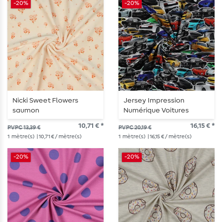
-20%
-20%
Nicki Sweet Flowers
Jersey Impression
saumon
Numérique Voitures
Rapides Multicolore
10,71 € *
16,15 € *
PVPC 13,39 €
PVPC 20,19 €
1
mètre(s)
| 10,71 € / mètre(s)
1
mètre(s)
| 16,15 € / mètre(s)
-20%
-20%