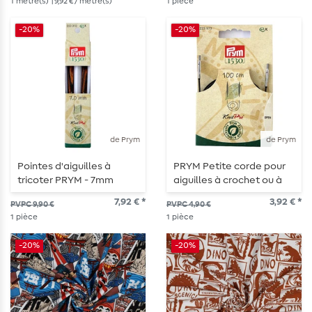
1
mètre(s)
| 9,92 € / mètre(s)
1
pièce
-20%
-20%
de Prym
de Prym
Pointes d'aiguilles à
PRYM Petite corde pour
tricoter PRYM - 7mm
aiguilles à crochet ou à
tricoter - 100cm
7,92 € *
3,92 € *
PVPC 9,90 €
PVPC 4,90 €
1
pièce
1
pièce
-20%
-20%