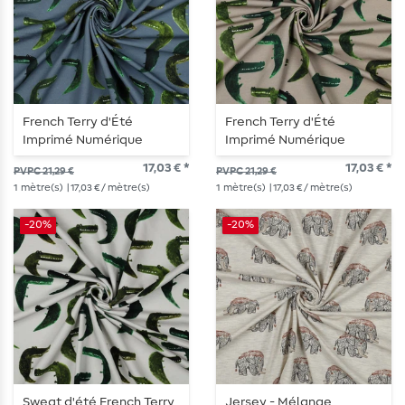
French Terry d'Été
French Terry d'Été
Imprimé Numérique
Imprimé Numérique
Crocodiles Bleu Jean
Crocodiles Taupe
17,03 € *
17,03 € *
PVPC 21,29 €
PVPC 21,29 €
1
mètre(s)
| 17,03 € / mètre(s)
1
mètre(s)
| 17,03 € / mètre(s)
-20%
-20%
Sweat d'été French Terry
Jersey - Mélange