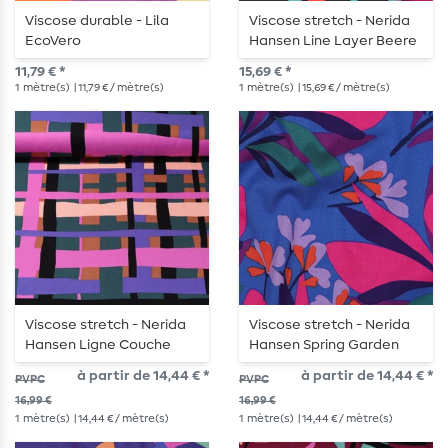
Viscose durable - Lila
Viscose stretch - Nerida
EcoVero
Hansen Line Layer Beere
11,79 € *
15,69 € *
1
mètre(s)
| 11,79 € / mètre(s)
1
mètre(s)
| 15,69 € / mètre(s)
Viscose stretch - Nerida
Viscose stretch - Nerida
Hansen Ligne Couche
Hansen Spring Garden
Violet
bleu
à partir de 14,44 € *
à partir de 14,44 € *
PVPC
PVPC
16,99 €
16,99 €
1
mètre(s)
| 14,44 € / mètre(s)
1
mètre(s)
| 14,44 € / mètre(s)