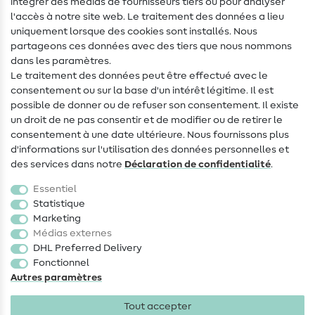
intégrer des médias de fournisseurs tiers ou pour analyser
Aide & contact
l'accès à notre site web. Le traitement des données a lieu
uniquement lorsque des cookies sont installés. Nous
Contact
partageons ces données avec des tiers que nous nommons
dans les paramètres.
Changement de propriétaire
Le traitement des données peut être effectué avec le
consentement ou sur la base d'un intérêt légitime. Il est
FAQ
possible de donner ou de refuser son consentement. Il existe
Droit de rétractation
un droit de ne pas consentir et de modifier ou de retirer le
consentement à une date ultérieure. Nous fournissons plus
Populaire
d'informations sur l'utilisation des données personnelles et
des services dans notre
Déclaration de confidentialité
.
Tissus
Essentiel
Accessoires de couture
Statistique
Marketing
Promotions
Médias externes
DHL Preferred Delivery
Fonctionnel
Autres paramètres
Tout accepter