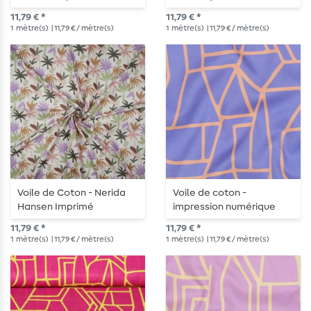
numérique palmiers
Hansen Palmiers Blanc
11,79 € *
11,79 € *
blanc magenta
Rouge
1
mètre(s)
| 11,79 € / mètre(s)
1
mètre(s)
| 11,79 € / mètre(s)
Voile de Coton - Nerida
Voile de coton -
Hansen Imprimé
impression numérique
Numérique Palmiers
bleue
11,79 € *
11,79 € *
Blanc Violet
1
mètre(s)
| 11,79 € / mètre(s)
1
mètre(s)
| 11,79 € / mètre(s)