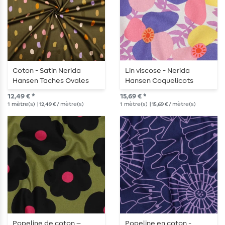
Coton - Satin Nerida
Lin viscose - Nerida
Hansen Taches Ovales
Hansen Coquelicots
Olive
Lavande
12,49 € *
15,69 € *
1
mètre(s)
| 12,49 € / mètre(s)
1
mètre(s)
| 15,69 € / mètre(s)
Popeline de coton –
Popeline en coton -