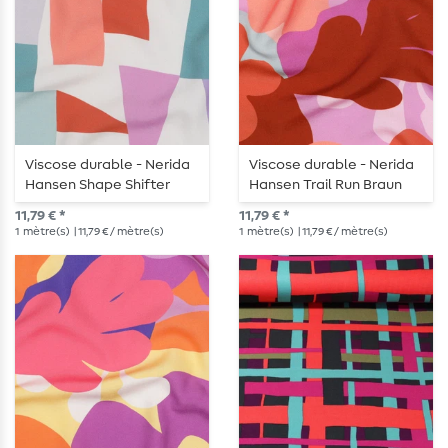
Viscose durable - Nerida
Viscose durable - Nerida
Hansen Shape Shifter
Hansen Trail Run Braun
Écru Vert EcoVero
EcoVero
11,79 € *
11,79 € *
1
mètre(s)
| 11,79 € / mètre(s)
1
mètre(s)
| 11,79 € / mètre(s)