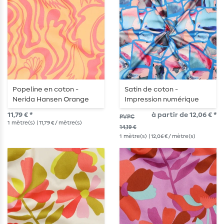
Popeline en coton -
Satin de coton -
Nerida Hansen Orange
Impression numérique
Nerida Hansen bleu
11,79 € *
à partir de 12,06 € *
PVPC
1
mètre(s)
| 11,79 € / mètre(s)
14,19 €
1
mètre(s)
| 12,06 € / mètre(s)