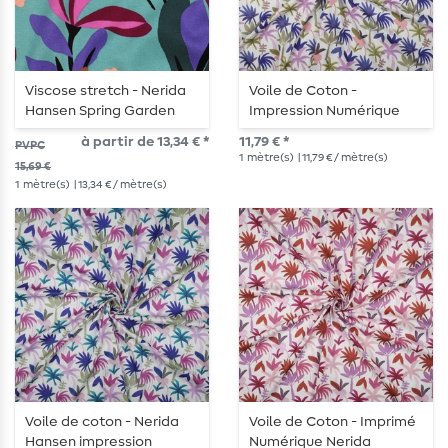
Viscose stretch - Nerida
Voile de Coton -
Hansen Spring Garden
Impression Numérique
turquoise
Nerida Hansen Palmiers
à partir de 13,34 € *
11,79 € *
PVPC
Blanc Bleu
1
mètre(s)
| 11,79 € / mètre(s)
15,69 €
1
mètre(s)
| 13,34 € / mètre(s)
Voile de coton - Nerida
Voile de Coton - Imprimé
Hansen impression
Numérique Nerida