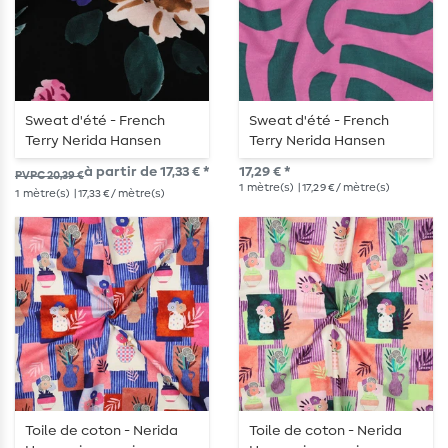
Sweat d'été - French
Sweat d'été - French
Terry Nerida Hansen
Terry Nerida Hansen
impression digitale Noir
Playful Hortensie
à partir de 17,33 € *
17,29 € *
PVPC 20,39 €
1
mètre(s)
| 17,29 € / mètre(s)
1
mètre(s)
| 17,33 € / mètre(s)
Toile de coton - Nerida
Toile de coton - Nerida