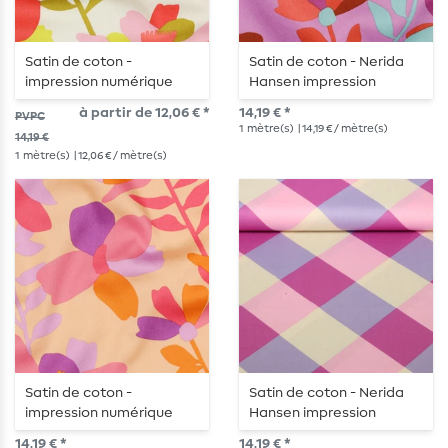
Satin de coton -
Satin de coton - Nerida
impression numérique
Hansen impression
blanche
numérique Cloverdale
à partir de 12,06 € *
14,19 € *
PVPC
lavande
1
mètre(s)
| 14,19 € / mètre(s)
14,19 €
1
mètre(s)
| 12,06 € / mètre(s)
Satin de coton -
Satin de coton - Nerida
impression numérique
Hansen impression
pêche
numérique grand vichy
14,19 € *
14,19 € *