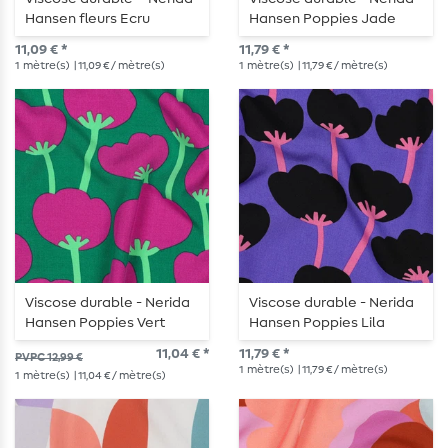
Hansen fleurs Ecru
Hansen Poppies Jade
EcoVero
EcoVero
11,09 € *
11,79 € *
1
mètre(s)
| 11,09 € / mètre(s)
1
mètre(s)
| 11,79 € / mètre(s)
Viscose durable - Nerida
Viscose durable - Nerida
Hansen Poppies Vert
Hansen Poppies Lila
EcoVero
EcoVero
11,04 € *
11,79 € *
PVPC 12,99 €
1
mètre(s)
| 11,79 € / mètre(s)
1
mètre(s)
| 11,04 € / mètre(s)