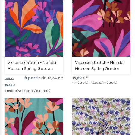
Viscose stretch - Nerida
Viscose stretch - Nerida
Hansen Spring Garden
Hansen Spring Garden
bleu lilas
Mauve
à partir de 13,34 € *
15,69 € *
PVPC
1
mètre(s)
| 15,69 € / mètre(s)
15,69 €
1
mètre(s)
| 13,34 € / mètre(s)