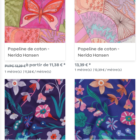
Popeline de coton -
Popeline de coton -
Nerida Hansen
Nerida Hansen
impression numérique
impression numérique
à partir de 11,38 € *
13,39 € *
PVPC 13,39 €
Creatures Pink
Creatures Mint
1
mètre(s)
| 13,39 € / mètre(s)
1
mètre(s)
| 11,38 € / mètre(s)