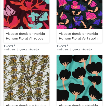
Viscose durable - Nerida
Viscose durable - Nerida
Hansen Floral Vin rouge
Hansen Floral Vert sapin
EcoVero
EcoVero
11,79 € *
11,79 € *
1
mètre(s)
| 11,79 € / mètre(s)
1
mètre(s)
| 11,79 € / mètre(s)
Viscose durable – Nerida
Viscose durable - Nerida