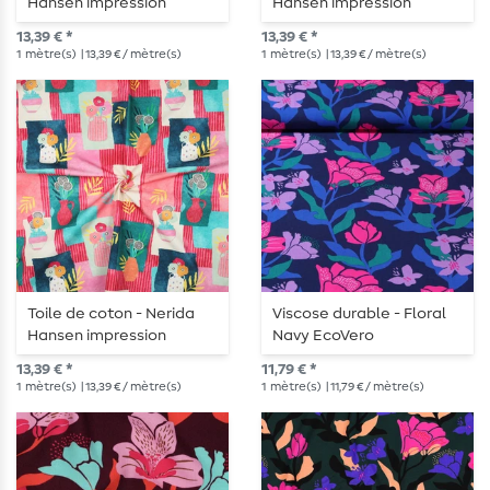
Hansen impression
Hansen impression
numérique vases de
numérique vases de
13,39 € *
13,39 € *
fleurs bleu
fleurs orange
1
mètre(s)
| 13,39 € / mètre(s)
1
mètre(s)
| 13,39 € / mètre(s)
Toile de coton - Nerida
Viscose durable - Floral
Hansen impression
Navy EcoVero
numérique vases de
13,39 € *
11,79 € *
fleurs roses
1
mètre(s)
| 13,39 € / mètre(s)
1
mètre(s)
| 11,79 € / mètre(s)