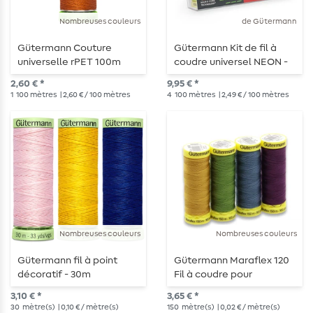
Nombreuses couleurs
de Gütermann
Gütermann Couture
Gütermann Kit de fil à
universelle rPET 100m
coudre universel NEON -
4x100m
2,60 € *
9,95 € *
1
100 mètres
| 2,60 € / 100 mètres
4
100 mètres
| 2,49 € / 100 mètres
Nombreuses couleurs
Nombreuses couleurs
Gütermann fil à point
Gütermann Maraflex 120
décoratif - 30m
Fil à coudre pour
coutures élastiques - 150
3,10 € *
3,65 € *
m
30
mètre(s)
| 0,10 € / mètre(s)
150
mètre(s)
| 0,02 € / mètre(s)