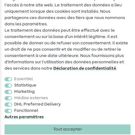
Aide & contact
l'accès à notre site web. Le traitement des données a lieu
uniquement lorsque des cookies sont installés. Nous
Contact
partageons ces données avec des tiers que nous nommons
dans les paramètres.
Changement de propriétaire
Le traitement des données peut être effectué avec le
consentement ou sur la base d'un intérêt légitime. Il est
FAQ
possible de donner ou de refuser son consentement. Il existe
Droit de rétractation
un droit de ne pas consentir et de modifier ou de retirer le
consentement à une date ultérieure. Nous fournissons plus
Populaire
d'informations sur l'utilisation des données personnelles et
des services dans notre
Déclaration de confidentialité
.
Tissus
Essentiel
Accessoires de couture
Statistique
Marketing
Promotions
Médias externes
DHL Preferred Delivery
Fonctionnel
Autres paramètres
Tout accepter
Mentions légales
Protection des données
CGV
Droit