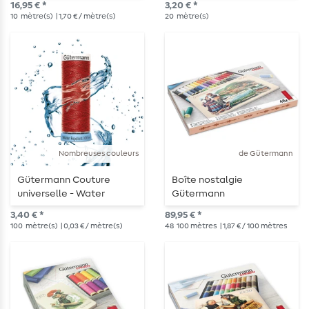
16,95 € *
3,20 € *
10
mètre(s)
| 1,70 € / mètre(s)
20
mètre(s)
Nombreuses couleurs
de Gütermann
Gütermann Couture
Boîte nostalgie
universelle - Water
Gütermann
Repellent - 100 m
3,40 € *
89,95 € *
100
mètre(s)
| 0,03 € / mètre(s)
48
100 mètres
| 1,87 € / 100 mètres