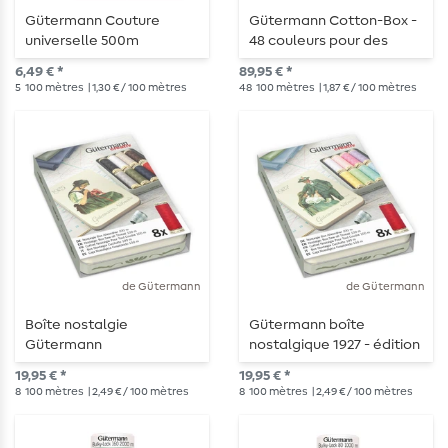
Gütermann Couture
Gütermann Cotton-Box -
universelle 500m
48 couleurs pour des
idées de couture infinies
6,49 € *
89,95 € *
5
100 mètres
| 1,30 € / 100 mètres
48
100 mètres
| 1,87 € / 100 mètres
de Gütermann
de Gütermann
Boîte nostalgie
Gütermann boîte
Gütermann
nostalgique 1927 - édition
pastel
19,95 € *
19,95 € *
8
100 mètres
| 2,49 € / 100 mètres
8
100 mètres
| 2,49 € / 100 mètres