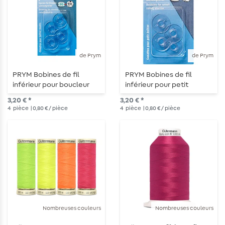
de Prym
de Prym
PRYM Bobines de fil
PRYM Bobines de fil
inférieur pour boucleur
inférieur pour petit
double 21,9mm
boucleur rotatif 21,2mm
3,20 € *
3,20 € *
4
pièce
| 0,80 € / pièce
4
pièce
| 0,80 € / pièce
Nombreuses couleurs
Nombreuses couleurs