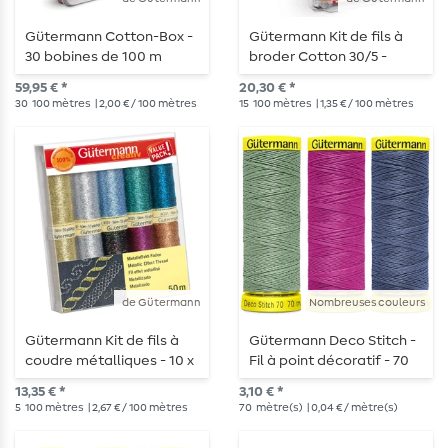
Gütermann Cotton-Box -
Gütermann Kit de fils à
30 bobines de 100 m
broder Cotton 30/5 -
Jaune-Rouge 5 x 300m
59,95 € *
20,30 € *
30
100 mètres
| 2,00 € / 100 mètres
15
100 mètres
| 1,35 € / 100 mètres
de Gütermann
Nombreuses couleurs
Gütermann Kit de fils à
Gütermann Deco Stitch -
coudre métalliques - 10 x
Fil à point décoratif - 70
50m
m
13,35 € *
3,10 € *
5
100 mètres
| 2,67 € / 100 mètres
70
mètre(s)
| 0,04 € / mètre(s)