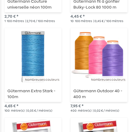
Gütermann Couture
Gütermann fil à gonfler
universelle néon 100m
Bulky-Lock 80 1000 m
2,70 € *
4,45 € *
1
100 mètres
| 2,70 € / 100 mètres
10
100 mètres
| 0,45 € / 100 mètres
Nombreuses couleurs
Nombreuses couleurs
Gütermann Extra Stark -
Gütermann Outdoor 40 -
100m
400 m
4,65 € *
7,95 € *
100
mètre(s)
| 0,05 € / mètre(s)
400
mètre(s)
| 0,02 € / mètre(s)