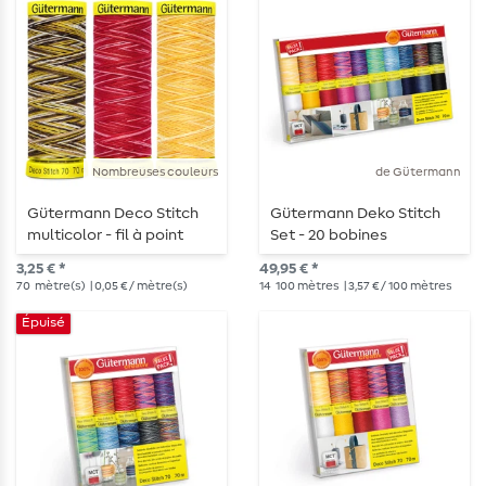
Nombreuses couleurs
de Gütermann
Gütermann Deco Stitch
Gütermann Deko Stitch
multicolor - fil à point
Set - 20 bobines
décoratif - 70m
3,25 € *
49,95 € *
70
mètre(s)
| 0,05 € / mètre(s)
14
100 mètres
| 3,57 € / 100 mètres
Épuisé