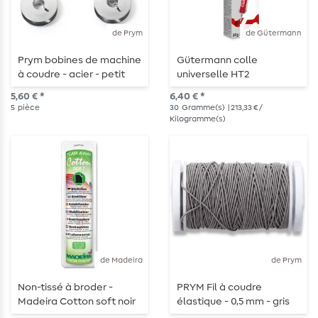
de Prym
de Gütermann
Prym bobines de machine
Gütermann colle
à coudre - acier - petit
universelle HT2
crochet rotatif - 21,2mm -
universelle 30 g
5,60 € *
6,40 € *
5 pièces
5
pièce
30
Gramme(s)
| 213,33 € /
Kilogramme(s)
de Madeira
de Prym
Non-tissé à broder -
PRYM Fil à coudre
Madeira Cotton soft noir
élastique - 0,5 mm - gris