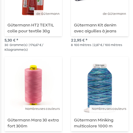
de Gütermann
de Gütermann
Gütermann HT2 TEXTIL
Gütermann Kit denim
colle pour textile 30g
avec aiguilles à jeans
5,30 € *
22,95 € *
30
Gramme(s)
| 176,67 € /
8
100 mètres
| 2,87 € / 100 mètres
Kilogramme(s)
Nombreuses couleurs
Nombreuses couleurs
Gütermann Mara 30 extra
Gütermann Miniking
fort 300m
multicolore 1000 m