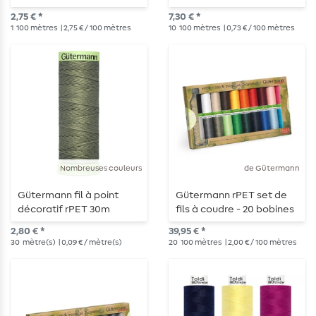
2,75 € *
7,30 € *
1
100 mètres
| 2,75 € / 100 mètres
10
100 mètres
| 0,73 € / 100 mètres
Nombreuses couleurs
de Gütermann
Gütermann fil à point
Gütermann rPET set de
décoratif rPET 30m
fils à coudre - 20 bobines
2,80 € *
39,95 € *
30
mètre(s)
| 0,09 € / mètre(s)
20
100 mètres
| 2,00 € / 100 mètres