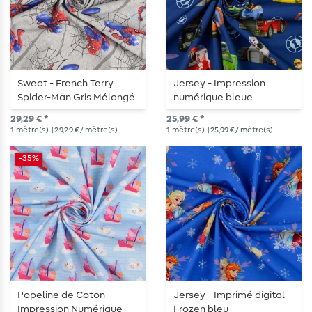
Sweat - French Terry
Jersey - Impression
Spider-Man Gris Mélangé
numérique bleue
avec Structure en
29,29 € *
25,99 € *
Boucles
1
mètre(s)
| 29,29 € / mètre(s)
1
mètre(s)
| 25,99 € / mètre(s)
-35%
Popeline de Coton -
Jersey - Imprimé digital
Impression Numérique
Frozen bleu