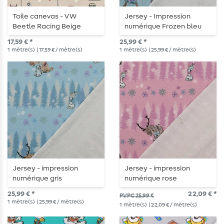
Toile canevas - VW
Jersey - Impression
Beetle Racing Beige
numérique Frozen bleu
Multicolore aspect lin
clair
17,59 € *
25,99 € *
1
mètre(s)
| 17,59 € / mètre(s)
1
mètre(s)
| 25,99 € / mètre(s)
Jersey - impression
Jersey - impression
numérique gris
numérique rose
25,99 € *
22,09 € *
PVPC 25,99 €
1
mètre(s)
| 25,99 € / mètre(s)
1
mètre(s)
| 22,09 € / mètre(s)