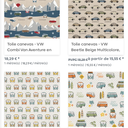
Toile canevas - VW
Toile canevas - VW
Combi Van Aventure en
Beetle Beige Multicolore,
montagne, aspect lin
aspect lin
18,29 € *
à partir de 15,55 € *
PVPC 18,29 €
Beige
1
mètre(s)
| 18,29 € / mètre(s)
1
mètre(s)
| 15,55 € / mètre(s)