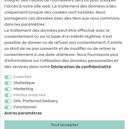
intégrer des médias de fournisseurs tiers ou pour analyser
Aide & contact
l'accès à notre site web. Le traitement des données a lieu
uniquement lorsque des cookies sont installés. Nous
Contact
partageons ces données avec des tiers que nous nommons
dans les paramètres.
Changement de propriétaire
Le traitement des données peut être effectué avec le
consentement ou sur la base d'un intérêt légitime. Il est
FAQ
possible de donner ou de refuser son consentement. Il existe
Droit de rétractation
un droit de ne pas consentir et de modifier ou de retirer le
consentement à une date ultérieure. Nous fournissons plus
Populaire
d'informations sur l'utilisation des données personnelles et
des services dans notre
Déclaration de confidentialité
.
Tissus
Essentiel
Accessoires de couture
Statistique
Marketing
Promotions
Médias externes
DHL Preferred Delivery
Fonctionnel
Autres paramètres
Tout accepter