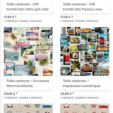
Toile canevas - VW
Toile canevas - VW
Combi Van rétro gris clair
Combi Van Peace Love
Multicolore
Surf Gris clair Multicolore
17,59 € *
17,59 € *
1
mètre(s)
| 17,59 € / mètre(s)
1
mètre(s)
| 17,59 € / mètre(s)
Toile canevas – Ecussons
Toile canevas –
thermocollants
Impression numérique
numériques haut de
multicolore haut de
29,69 € *
29,69 € *
gamme VW Combi Van
gamme
1
mètre(s)
| 29,69 € / mètre(s)
1
mètre(s)
| 29,69 € / mètre(s)
multicolores