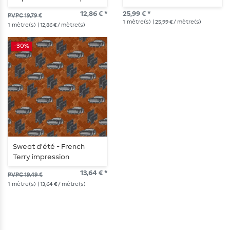
Bateau à Voile Bleu Clair
12,86 € *
25,99 € *
PVPC 19,79 €
1
mètre(s)
| 25,99 € / mètre(s)
1
mètre(s)
| 12,86 € / mètre(s)
-30%
Sweat d'été - French
Terry impression
numérique voiture de
13,64 € *
PVPC 19,49 €
course orange
1
mètre(s)
| 13,64 € / mètre(s)