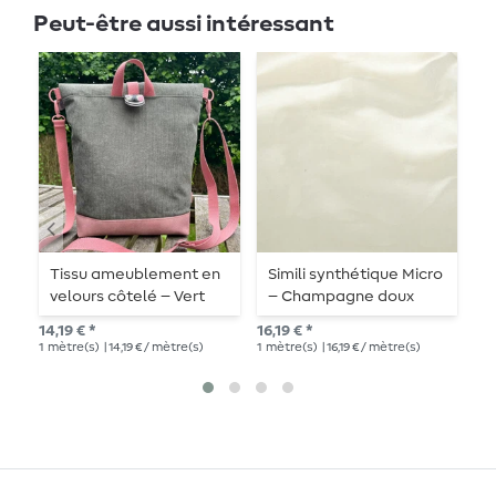
Peut-être aussi intéressant
Tissu ameublement en
Simili synthétique Micro
S
velours côtelé – Vert
– Champagne doux
–
sapin
14,19 € *
16,19 € *
16,
1
mètre(s)
| 14,19 € / mètre(s)
1
mètre(s)
| 16,19 € / mètre(s)
1
mè