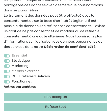
uniquement lorsque des cookies sont installés. Nous
Contact
partageons ces données avec des tiers que nous nommons
dans les paramètres.
Changement de propriétaire
Le traitement des données peut être effectué avec le
consentement ou sur la base d'un intérêt légitime. Il est
FAQ
possible de donner ou de refuser son consentement. Il existe
Droit de rétractation
un droit de ne pas consentir et de modifier ou de retirer le
consentement à une date ultérieure. Nous fournissons plus
Populaire
d'informations sur l'utilisation des données personnelles et
des services dans notre
Déclaration de confidentialité
.
Tissus
Essentiel
Accessoires de couture
Statistique
Marketing
Promotions
Médias externes
DHL Preferred Delivery
Fonctionnel
Autres paramètres
Tout accepter
Mentions légales
Protection des données
CGV
Droit
de rétractation
Refuser tout