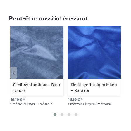
Peut-être aussi intéressant
Simili synthétique - Bleu
Simili synthétique Micro
S
foncé
– Bleu roi
–
16,19 € *
16,19 € *
16,
1
mètre(s)
| 16,19 € / mètre(s)
1
mètre(s)
| 16,19 € / mètre(s)
1
mè