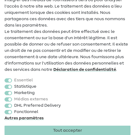
intégrer des médias de fournisseurs tiers ou pour analyser
Aide & contact
l'accès à notre site web. Le traitement des données a lieu
uniquement lorsque des cookies sont installés. Nous
Contact
partageons ces données avec des tiers que nous nommons
dans les paramètres.
Changement de propriétaire
Le traitement des données peut être effectué avec le
consentement ou sur la base d'un intérêt légitime. Il est
FAQ
possible de donner ou de refuser son consentement. Il existe
Droit de rétractation
un droit de ne pas consentir et de modifier ou de retirer le
consentement à une date ultérieure. Nous fournissons plus
Populaire
d'informations sur l'utilisation des données personnelles et
des services dans notre
Déclaration de confidentialité
.
Tissus
Essentiel
Accessoires de couture
Statistique
Marketing
Promotions
Médias externes
DHL Preferred Delivery
Fonctionnel
Autres paramètres
Tout accepter