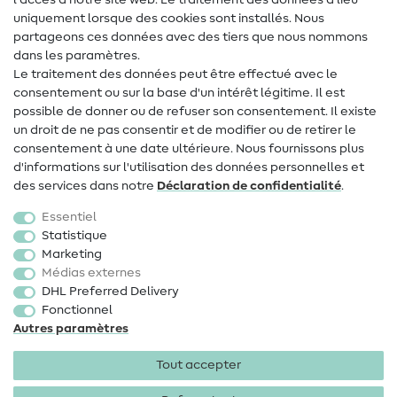
l'accès à notre site web. Le traitement des données a lieu
uniquement lorsque des cookies sont installés. Nous
Contact
partageons ces données avec des tiers que nous nommons
dans les paramètres.
Changement de propriétaire
Le traitement des données peut être effectué avec le
consentement ou sur la base d'un intérêt légitime. Il est
FAQ
possible de donner ou de refuser son consentement. Il existe
Droit de rétractation
un droit de ne pas consentir et de modifier ou de retirer le
consentement à une date ultérieure. Nous fournissons plus
Populaire
d'informations sur l'utilisation des données personnelles et
des services dans notre
Déclaration de confidentialité
.
Tissus
Essentiel
Accessoires de couture
Statistique
Marketing
Promotions
Médias externes
DHL Preferred Delivery
Fonctionnel
Autres paramètres
Tout accepter
Mentions légales
Protection des données
CGV
Droit