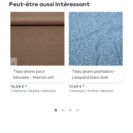
Peut-être aussi intéressant
Tissu jeans pour
Tissu jeans pantalon -
T
blouses - Marron uni
Léopard bleu clair
b
B
10,09 € *
17,49 € *
PV
1
mètre(s)
| 10,09 € / mètre(s)
1
mètre(s)
| 17,49 € / mètre(s)
10,
1
mè