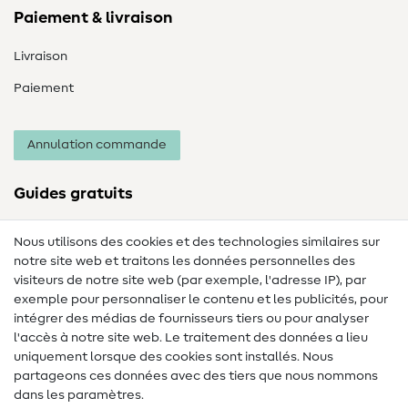
Paiement & livraison
Livraison
Paiement
Annulation commande
Guides gratuits
Lexique des tissus
Nous utilisons des cookies et des technologies similaires sur
notre site web et traitons les données personnelles des
Lexique de couture
visiteurs de notre site web (par exemple, l'adresse IP), par
Tutos de couture
exemple pour personnaliser le contenu et les publicités, pour
intégrer des médias de fournisseurs tiers ou pour analyser
Aide & contact
l'accès à notre site web. Le traitement des données a lieu
uniquement lorsque des cookies sont installés. Nous
Contact
partageons ces données avec des tiers que nous nommons
dans les paramètres.
Changement de propriétaire