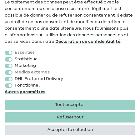
Le traitement des données peut être effectué avec le
consentement ou sur la base d'un intérêt légitime. Il est
FAQ
possible de donner ou de refuser son consentement. Il existe
Droit de rétractation
un droit de ne pas consentir et de modifier ou de retirer le
consentement à une date ultérieure. Nous fournissons plus
Populaire
d'informations sur l'utilisation des données personnelles et
des services dans notre
Déclaration de confidentialité
.
Tissus
Essentiel
Accessoires de couture
Statistique
Marketing
Promotions
Médias externes
DHL Preferred Delivery
Fonctionnel
Autres paramètres
Tout accepter
Mentions légales
Protection des données
CGV
Droit
de rétractation
Refuser tout
Accepter la sélection
Droits d'auteur 2026 SewIY GmbH