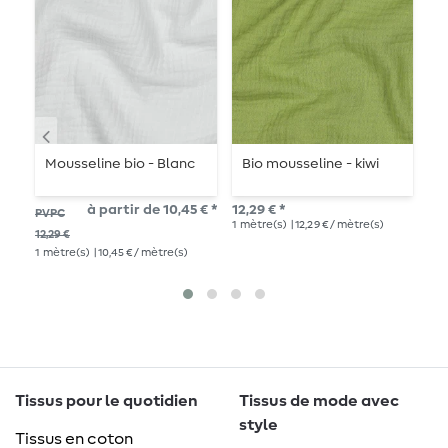
Mousseline bio - Blanc
Bio mousseline - kiwi
M
b
v
à partir de 10,45 € *
12,29 € *
PVPC
PV
1
mètre(s)
| 12,29 € / mètre(s)
12,29 €
14,
1
mètre(s)
| 10,45 € / mètre(s)
1
mè
Tissus pour le quotidien
Tissus de mode avec
style
Tissus en coton