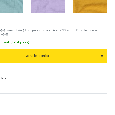
(s)
avec TVA
( Largeur du tissu (cm): 135 cm | Prix de base
re(s)
)
ment (3 à 4 jours)
Dans le panier
ation