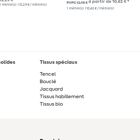
12,29 € *
à partir de 10,62 € *
PVP
PVPC 12,49 €
1
mètre(s)
| 12,29 € / mètre(s)
1
mè
1
mètre(s)
| 10,62 € / mètre(s)
solides
Tissus spéciaux
Tencel
Bouclé
Jacquard
Tissus habillement
Tissus bio