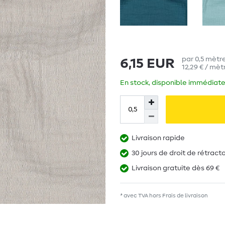
par
0,5
mètre
6,15 EUR
12,29 € / mèt
En stock, disponible immédiate
Livraison rapide
30 jours de droit de rétract
Livraison gratuite dès 69 €
* avec TVA hors
Frais de livraison