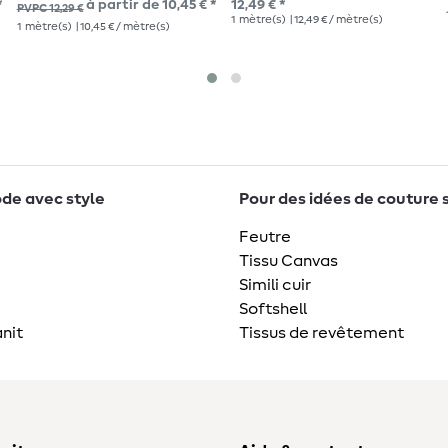
*
à partir de 10,45 € *
12,49 € *
PVPC 12,29 €
1
mètre(s)
| 12,49 € / mètre(s)
1
mètre(s)
| 10,45 € / mètre(s)
de avec style
Pour des idées de couture 
Feutre
Tissu Canvas
Simili cuir
Softshell
nit
Tissus de revêtement