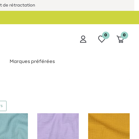
it de rétractation
0
0
Marques préférées
rs