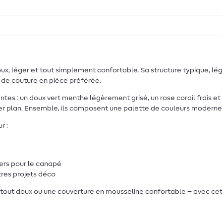
doux, léger et tout simplement confortable. Sa structure typique, l
 de couture en pièce préférée.
entes : un doux vert menthe légèrement grisé, un rose corail frais e
 plan. Ensemble, ils composent une palette de couleurs moderne et
r :
ers pour le canapé
tres projets déco
tout doux ou une couverture en mousseline confortable – avec cette