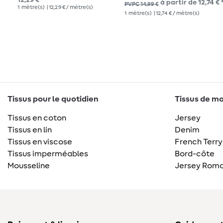
12,29 € *
à partir de 12,74 € 
PVPC 14,99 €
1
mètre(s)
| 12,29 € / mètre(s)
1
mètre(s)
| 12,74 € / mètre(s)
Tissus pour le quotidien
Tissus de mo
Tissus en coton
Jersey
Tissus en lin
Denim
Tissus en viscose
French Terry
Tissus imperméables
Bord-côte
Mousseline
Jersey Roma