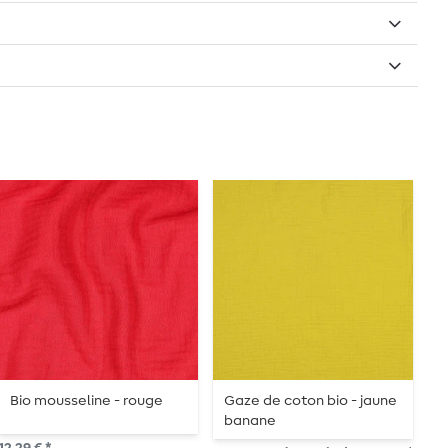
Bio mousseline - rouge
Gaze de coton bio - jaune
M
banane