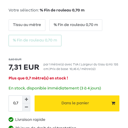
Votre sélection:
% Fin de rouleau 0,70 m
Tissu au mètre
% Fin de rouleau 0,70 m
% Fin de rouleau 0,70 m
8,60 EUR
par
1
mètre(s)
avec TVA
( Largeur du tissu (cm): 135
7,31 EUR
cm | Prix de base
10,45 € / mètre(s)
)
Plus que 0,7 mètre(s) en stock !
En stock, disponible immédiatement (3 à 4 jours)
Dans le panier
Livraison rapide