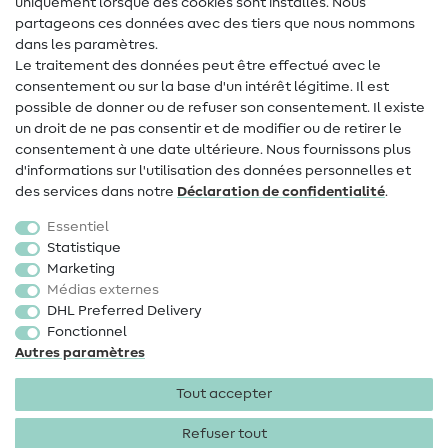
uniquement lorsque des cookies sont installés. Nous
Contact
partageons ces données avec des tiers que nous nommons
dans les paramètres.
Changement de propriétaire
Le traitement des données peut être effectué avec le
consentement ou sur la base d'un intérêt légitime. Il est
FAQ
possible de donner ou de refuser son consentement. Il existe
Droit de rétractation
un droit de ne pas consentir et de modifier ou de retirer le
consentement à une date ultérieure. Nous fournissons plus
Populaire
d'informations sur l'utilisation des données personnelles et
des services dans notre
Déclaration de confidentialité
.
Tissus
Essentiel
Accessoires de couture
Statistique
Marketing
Promotions
Médias externes
DHL Preferred Delivery
Fonctionnel
Autres paramètres
Tout accepter
Mentions légales
Protection des données
CGV
Droit
de rétractation
Refuser tout