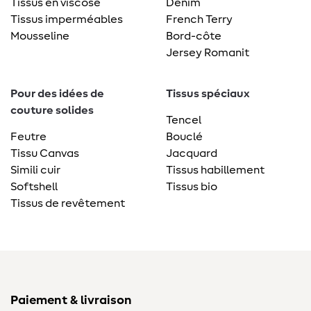
Tissus en viscose
Denim
Tissus imperméables
French Terry
Mousseline
Bord-côte
Jersey Romanit
Pour des idées de
Tissus spéciaux
couture solides
Tencel
Feutre
Bouclé
Tissu Canvas
Jacquard
Simili cuir
Tissus habillement
Softshell
Tissus bio
Tissus de revêtement
Paiement & livraison