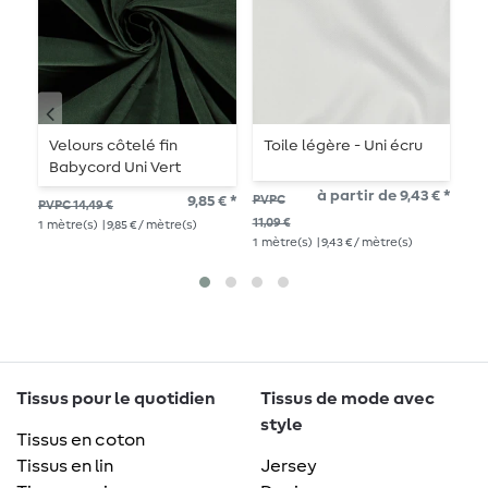
Velours côtelé fin
Toile légère - Uni écru
T
Babycord Uni Vert
J
foncé
à partir de 9,43 € *
9,85 € *
PVPC
PVPC 14,49 €
PVP
11,09 €
1
mètre(s)
| 9,85 € / mètre(s)
1
mè
1
mètre(s)
| 9,43 € / mètre(s)
Tissus pour le quotidien
Tissus de mode avec
style
Tissus en coton
Tissus en lin
Jersey