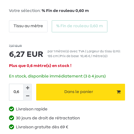
Votre sélection:
% Fin de rouleau 0,60 m
Tissu au mètre
% Fin de rouleau 0,60 m
7,37 EUR
par
1
mètre(s)
avec TVA
( Largeur du tissu (cm):
6,27 EUR
135 cm | Prix de base
10,45 € / mètre(s)
)
Plus que 0,6 mètre(s) en stock !
En stock, disponible immédiatement (3 à 4 jours)
Dans le panier
Livraison rapide
30 jours de droit de rétractation
Livraison gratuite dès 69 €