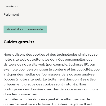
Livraison
Paiement
Annulation commande
Guides gratuits
Lexique des tissus
Nous utilisons des cookies et des technologies similaires sur
notre site web et traitons les données personnelles des
Lexique de couture
visiteurs de notre site web (par exemple, l'adresse IP), par
Tutos de couture
exemple pour personnaliser le contenu et les publicités, pour
intégrer des médias de fournisseurs tiers ou pour analyser
Aide & contact
l'accès à notre site web. Le traitement des données a lieu
uniquement lorsque des cookies sont installés. Nous
Contact
partageons ces données avec des tiers que nous nommons
dans les paramètres.
Changement de propriétaire
Le traitement des données peut être effectué avec le
consentement ou sur la base d'un intérêt légitime. Il est
FAQ