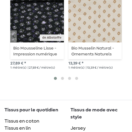
de Albstoffe
Bio Mousseline Lisse -
Bio Musselin Natural -
M
Impression numérique
Ornements Naturels
c
Beetles & Bugs Noir
27,89 € *
13,39 € *
12,
1
mètre(s)
| 27,89 € / mètre(s)
1
mètre(s)
| 13,39 € / mètre(s)
1
mè
Tissus pour le quotidien
Tissus de mode avec
style
Tissus en coton
Tissus en lin
Jersey