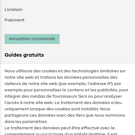
Livraison
Paiement
Annulation commande
Guides gratuits
Lexique des tissus
Nous utilisons des cookies et des technologies similaires sur
notre site web et traitons les données personnelles des
Lexique de couture
visiteurs de notre site web (par exemple, l'adresse IP), par
Tutos de couture
exemple pour personnaliser le contenu et les publicités, pour
intégrer des médias de fournisseurs tiers ou pour analyser
Aide & contact
l'accès à notre site web. Le traitement des données a lieu
uniquement lorsque des cookies sont installés. Nous
Contact
partageons ces données avec des tiers que nous nommons
dans les paramètres.
Changement de propriétaire
Le traitement des données peut être effectué avec le
consentement ou sur la base d'un intérêt légitime. Il est