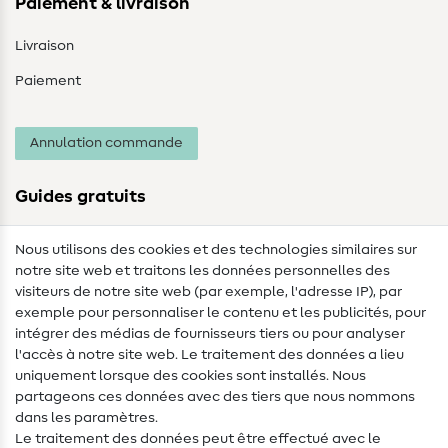
Paiement & livraison
Livraison
Paiement
Annulation commande
Guides gratuits
Lexique des tissus
Nous utilisons des cookies et des technologies similaires sur
notre site web et traitons les données personnelles des
Lexique de couture
visiteurs de notre site web (par exemple, l'adresse IP), par
Tutos de couture
exemple pour personnaliser le contenu et les publicités, pour
intégrer des médias de fournisseurs tiers ou pour analyser
Aide & contact
l'accès à notre site web. Le traitement des données a lieu
uniquement lorsque des cookies sont installés. Nous
Contact
partageons ces données avec des tiers que nous nommons
dans les paramètres.
Changement de propriétaire
Le traitement des données peut être effectué avec le