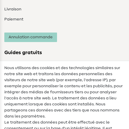
Livraison
Paiement
Annulation commande
Guides gratuits
Lexique des tissus
Nous utilisons des cookies et des technologies similaires sur
notre site web et traitons les données personnelles des
Lexique de couture
visiteurs de notre site web (par exemple, l'adresse IP), par
Tutos de couture
exemple pour personnaliser le contenu et les publicités, pour
intégrer des médias de fournisseurs tiers ou pour analyser
Aide & contact
l'accès à notre site web. Le traitement des données a lieu
uniquement lorsque des cookies sont installés. Nous
Contact
partageons ces données avec des tiers que nous nommons
dans les paramètres.
Changement de propriétaire
Le traitement des données peut être effectué avec le
consentement ou sur la base d'un intérêt légitime. Il est