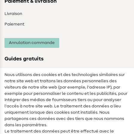
Paiement & livraison
Livraison
Paiement
Annulation commande
Guides gratuits
Lexique des tissus
Nous utilisons des cookies et des technologies similaires sur
notre site web et traitons les données personnelles des
Lexique de couture
visiteurs de notre site web (par exemple, l'adresse IP), par
Tutos de couture
exemple pour personnaliser le contenu et les publicités, pour
intégrer des médias de fournisseurs tiers ou pour analyser
Aide & contact
l'accès à notre site web. Le traitement des données a lieu
uniquement lorsque des cookies sont installés. Nous
Contact
partageons ces données avec des tiers que nous nommons
dans les paramètres.
Changement de propriétaire
Le traitement des données peut être effectué avec le