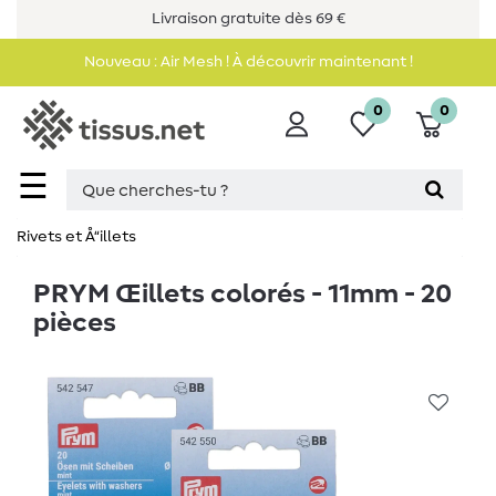
Livraison gratuite dès 69 €
Nouveau : Air Mesh ! À découvrir maintenant !
0
0
☰
Rivets et Å“illets
PRYM Œillets colorés - 11mm - 20
pièces