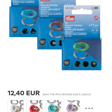
12,40 EUR
avec TVA
(Prix de base
0,62 € / pièce
)