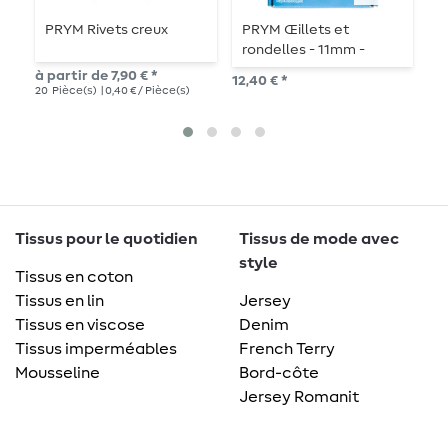
PRYM Rivets creux
PRYM Œillets et
P
rondelles - 11mm -
o
argenté
à partir de 7,90 € *
12,40 € *
10,
20
Pièce(s)
| 0,40 € / Pièce(s)
15
p
Tissus pour le quotidien
Tissus de mode avec
style
Tissus en coton
Tissus en lin
Jersey
Tissus en viscose
Denim
Tissus imperméables
French Terry
Mousseline
Bord-côte
Jersey Romanit