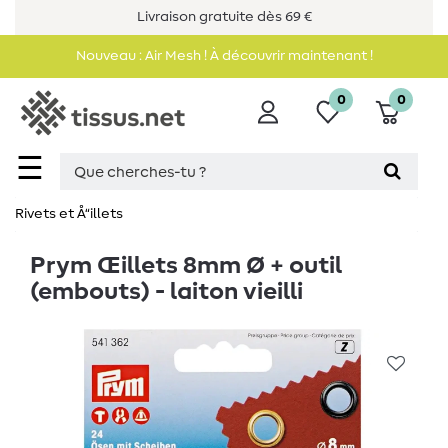
Livraison gratuite dès 69 €
Nouveau : Air Mesh ! À découvrir maintenant !
0
0
☰
Rivets et Å“illets
Prym Œillets 8mm Ø + outil
(embouts) - laiton vieilli