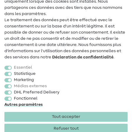
uniquement lorsque des cookies sont installés. Nous
Contact
partageons ces données avec des tiers que nous nommons
dans les paramètres.
Changement de propriétaire
Le traitement des données peut être effectué avec le
consentement ou sur la base d'un intérêt légitime. Il est
FAQ
possible de donner ou de refuser son consentement. Il existe
Droit de rétractation
un droit de ne pas consentir et de modifier ou de retirer le
consentement à une date ultérieure. Nous fournissons plus
Populaire
d'informations sur l'utilisation des données personnelles et
des services dans notre
Déclaration de confidentialité
.
Tissus
Essentiel
Accessoires de couture
Statistique
Marketing
Promotions
Médias externes
DHL Preferred Delivery
Fonctionnel
Autres paramètres
Tout accepter
Mentions légales
Protection des données
CGV
Droit
de rétractation
Refuser tout