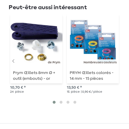
Peut-être aussi intéressant
de Prym
Nombreuses couleurs
Prym Œillets 8mm Ø +
PRYM Œillets colorés -
P
outil (embouts) - or
14 mm - 15 pièces
o
vi
10,70 € *
13,50 € *
10,
24
pièce
15
pièce
| 0,90 € / pièce
24