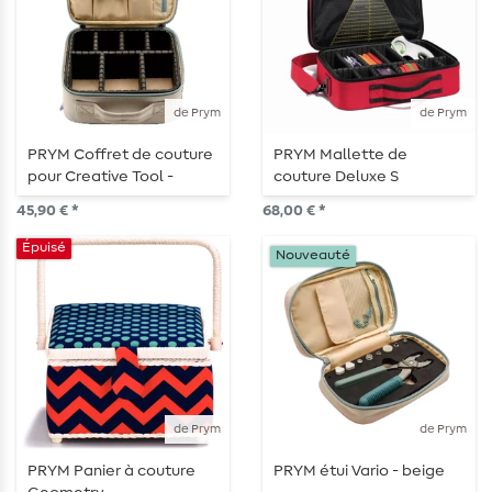
de Prym
de Prym
PRYM Coffret de couture
PRYM Mallette de
pour Creative Tool -
couture Deluxe S
Beige
45,90 € *
68,00 € *
Épuisé
Nouveauté
de Prym
de Prym
PRYM Panier à couture
PRYM étui Vario - beige