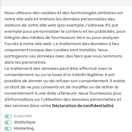
Lexique des tissus
Nous utilisons des cookies et des technologies similaires sur
notre site web et traitons les données personnelles des
Lexique de couture
visiteurs de notre site web (par exemple, l'adresse IP), par
Tutos de couture
exemple pour personnaliser le contenu et les publicités, pour
intégrer des médias de fournisseurs tiers ou pour analyser
Aide & contact
l'accès à notre site web. Le traitement des données a lieu
uniquement lorsque des cookies sont installés. Nous
Contact
partageons ces données avec des tiers que nous nommons
dans les paramètres.
Changement de propriétaire
Le traitement des données peut être effectué avec le
consentement ou sur la base d'un intérêt légitime. Il est
FAQ
possible de donner ou de refuser son consentement. Il existe
Droit de rétractation
un droit de ne pas consentir et de modifier ou de retirer le
consentement à une date ultérieure. Nous fournissons plus
Populaire
d'informations sur l'utilisation des données personnelles et
des services dans notre
Déclaration de confidentialité
.
Tissus
Essentiel
Accessoires de couture
Statistique
Marketing
Promotions