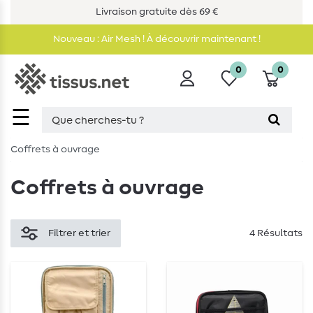
Livraison gratuite dès 69 €
Nouveau : Air Mesh ! À découvrir maintenant !
0
0
☰
Coffrets à ouvrage
Coffrets à ouvrage
Filtrer et trier
4 Résultats