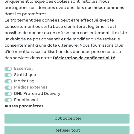
uniquement lorsque des cookies sont installés. Nous
Contact
partageons ces données avec des tiers que nous nommons
dans les paramètres.
Changement de propriétaire
Le traitement des données peut être effectué avec le
consentement ou sur la base d'un intérêt légitime. Il est
FAQ
possible de donner ou de refuser son consentement. Il existe
Droit de rétractation
un droit de ne pas consentir et de modifier ou de retirer le
consentement à une date ultérieure. Nous fournissons plus
Populaire
d'informations sur l'utilisation des données personnelles et
des services dans notre
Déclaration de confidentialité
.
Tissus
Essentiel
Accessoires de couture
Statistique
Marketing
Promotions
Médias externes
DHL Preferred Delivery
Fonctionnel
Autres paramètres
Tout accepter
Mentions légales
Protection des données
CGV
Droit
de rétractation
Refuser tout