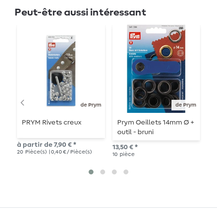
Peut-être aussi intéressant
de Prym
de Prym
PRYM Rivets creux
Prym Oeillets 14mm Ø +
P
outil - bruni
o
à partir de 7,90 € *
13,50 € *
8,4
20
Pièce(s)
| 0,40 € / Pièce(s)
10
pièce
50