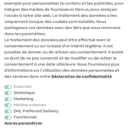
Tutos de couture
exemple pour personnaliser le contenu et les publicités, pour
intégrer des médias de fournisseurs tiers ou pour analyser
Aide & contact
l'accès à notre site web. Le traitement des données a lieu
uniquement lorsque des cookies sont installés. Nous
Contact
partageons ces données avec des tiers que nous nommons
dans les paramètres.
Changement de propriétaire
Le traitement des données peut être effectué avec le
consentement ou sur la base d'un intérêt légitime. Il est
FAQ
possible de donner ou de refuser son consentement. Il existe
Droit de rétractation
un droit de ne pas consentir et de modifier ou de retirer le
consentement à une date ultérieure. Nous fournissons plus
Populaire
d'informations sur l'utilisation des données personnelles et
des services dans notre
Déclaration de confidentialité
.
Tissus
Essentiel
Accessoires de couture
Statistique
Marketing
Promotions
Médias externes
DHL Preferred Delivery
Fonctionnel
Autres paramètres