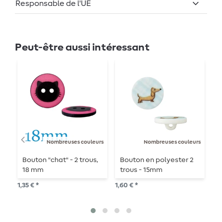
Responsable de l'UE
Peut-être aussi intéressant
Nombreuses couleurs
Nombreuses couleurs
Bouton "chat" - 2 trous,
Bouton en polyester 2
P
18 mm
trous - 15mm
p
-
1,35 € *
1,60 € *
4,1
30