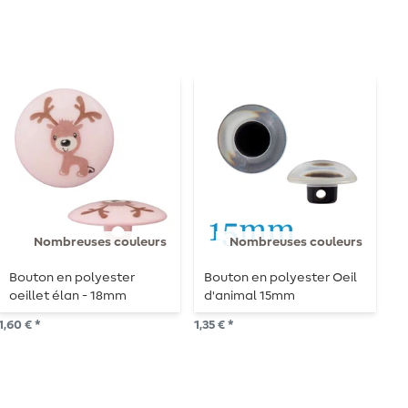
Nombreuses couleurs
Nombreuses couleurs
Bouton en polyester
Bouton en polyester Oeil
B
oeillet élan - 18mm
d'animal 15mm
o
1,60 € *
1,35 € *
1,3