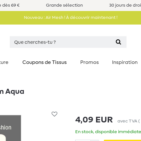
e dès 69 €
Grande sélection
30 jours de dro
Nouveau : Air Mesh ! À découvrir maintenant !
ture
Coupons de Tissus
Promos
Inspiration
mm Aqua
4,09 EUR
avec TVA
(
En stock, disponible immédiate