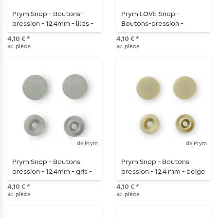
Prym Snap - Boutons-
Prym LOVE Snap -
pression - 12,4mm - lilas -
Boutons-pression -
30 pièces
turquoise foncé - 30
4,10 € *
4,10 € *
pièces
30
pièce
30
pièce
de Prym
de Prym
Prym Snap - Boutons
Prym Snap - Boutons
pression - 12,4mm - gris -
pression - 12,4 mm - beige
30 pièces
- 30 pièces
4,10 € *
4,10 € *
30
pièce
30
pièce