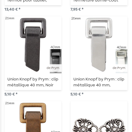
fermoir pour tablier,
fermeture duffle-coat
ovale, 80 mm, argenté
135 mm noir
13,40 € *
7,95 € *
de Prym
de Prym
Union Knopf by Prym : clip
Union Knopf by Prym : clip
métallique 40 mm, Noir
métallique 40 mm,
argenté
5,10 € *
5,10 € *