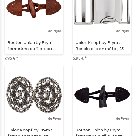
de Prym
de Prym
Bouton Union by Prym
Union Knopf by Prym :
fermeture duffle-coat
Boucle clip en métal, 25
130 mm brun
mm, argentée
7,95 € *
6,95 € *
de Prym
de Prym
Union Knopf by Prym :
Bouton Union by Prym