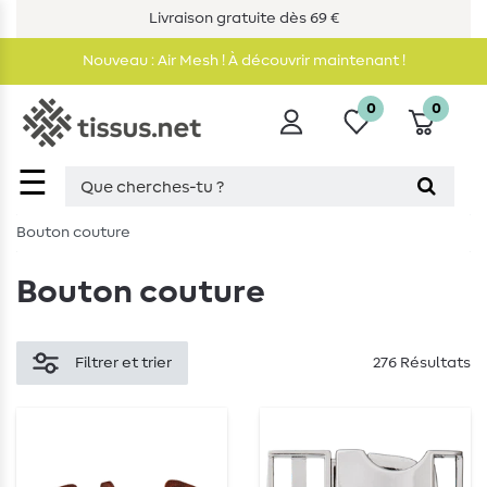
Livraison gratuite dès 69 €
Nouveau : Air Mesh ! À découvrir maintenant !
0
0
☰
Bouton couture
Bouton couture
Filtrer et trier
276 Résultats