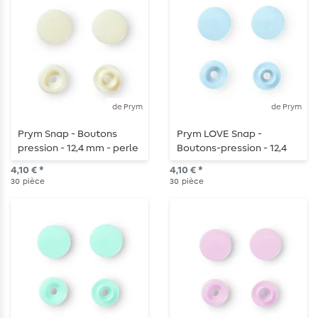
de Prym
de Prym
Prym Snap - Boutons
Prym LOVE Snap -
pression - 12,4 mm - perle
Boutons-pression - 12,4
- 30 pièces
mm - bleu clair - 30
4,10 € *
4,10 € *
pièces
30
pièce
30
pièce