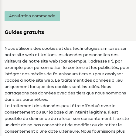
Annulation commande
Guides gratuits
Lexique des tissus
Nous utilisons des cookies et des technologies similaires sur
notre site web et traitons les données personnelles des
Lexique de couture
visiteurs de notre site web (par exemple, l'adresse IP), par
Tutos de couture
exemple pour personnaliser le contenu et les publicités, pour
intégrer des médias de fournisseurs tiers ou pour analyser
Aide & contact
l'accès à notre site web. Le traitement des données a lieu
uniquement lorsque des cookies sont installés. Nous
Contact
partageons ces données avec des tiers que nous nommons
dans les paramètres.
Changement de propriétaire
Le traitement des données peut être effectué avec le
consentement ou sur la base d'un intérêt légitime. Il est
FAQ
possible de donner ou de refuser son consentement. Il existe
Droit de rétractation
un droit de ne pas consentir et de modifier ou de retirer le
consentement à une date ultérieure. Nous fournissons plus