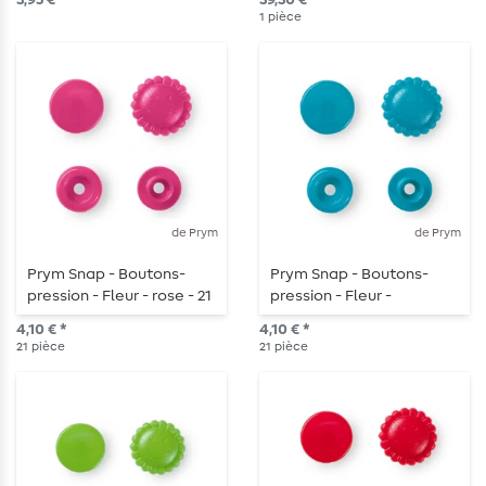
3,95 € *
39,30 € *
laiton vieilli
1
pièce
de Prym
de Prym
Prym Snap - Boutons-
Prym Snap - Boutons-
pression - Fleur - rose - 21
pression - Fleur -
pièces
turquoise - 21 pièces
4,10 € *
4,10 € *
21
pièce
21
pièce