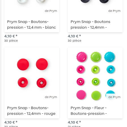
de Prym
de Prym
Prym Snap - Boutons-
Prym Snap - Boutons
pression - 12,4 mm - blanc
pression - 12,4mm -
- 30 pièces
marine - 30 pièces
4,10 € *
4,10 € *
30
pièce
30
pièce
de Prym
de Prym
Prym Snap - Boutons-
Prym Snap - Fleur -
pression - 12,4mm - rouge
Boutons-pression -
clair - 30 pièces
turquoise/vert/rose - 21
4,10 € *
4,10 € *
pièces
30
pièce
21
pièce