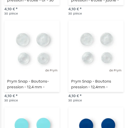
pression - étoile - or - 30
pression - étoile - jaune -
pièces
30 pièces
4,10 € *
4,10 € *
30
pièce
30
pièce
de Prym
de Prym
Prym Snap - Boutons-
Prym Snap - Boutons
pression - 12,4 mm -
pression - 12,4mm -
transparent brillant - 30
transparent mat - 30
4,10 € *
4,10 € *
pièces
pièces
30
pièce
30
pièce