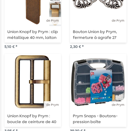
de Prym
de Prym
Union Knopf by Prym : clip
Bouton Union by Prym,
métallique 40 mm, laiton
fermeture à agrafe 27
vieilli
mm avec strass argenté
5,10 € *
2,30 € *
de Prym
de Prym
Union Knopf by Prym :
Prym Snaps - Boutons-
boucle de ceinture de 40
pression boîte
mm avec rouleau, finition