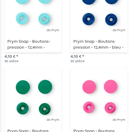
de Prym
de Prym
Prym Snap - Boutons-
Prym Snap - Boutons
pression - 12,4mm -
pression - 12,4mm - bleu -
turquoise clair - 30 pièces
30 pièces
4,10 € *
4,10 € *
30
pièce
30
pièce
de Prym
de Prym
Prym Snap - Boutons
Prym Snap - Boutons