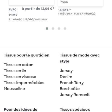
rose
à partir de 12,06 € *
13,
PVPC
14,19 € *
1
mè
1
mètre(s)
| 14,19 € / mètre(s)
14,19 €
1
mètre(s)
| 12,06 € / mètre(s)
Tissus pour le quotidien
Tissus de mode avec
style
Tissus en coton
Tissus en lin
Jersey
Tissus en viscose
Denim
Tissus imperméables
French Terry
Mousseline
Bord-côte
Jersey Romanit
Pour des idées de
Tissus spéciaux