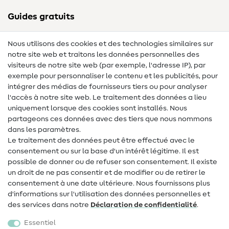
Guides gratuits
Lexique des tissus
Nous utilisons des cookies et des technologies similaires sur
notre site web et traitons les données personnelles des
Lexique de couture
visiteurs de notre site web (par exemple, l'adresse IP), par
Tutos de couture
exemple pour personnaliser le contenu et les publicités, pour
intégrer des médias de fournisseurs tiers ou pour analyser
Aide & contact
l'accès à notre site web. Le traitement des données a lieu
uniquement lorsque des cookies sont installés. Nous
Contact
partageons ces données avec des tiers que nous nommons
dans les paramètres.
Changement de propriétaire
Le traitement des données peut être effectué avec le
consentement ou sur la base d'un intérêt légitime. Il est
FAQ
possible de donner ou de refuser son consentement. Il existe
Droit de rétractation
un droit de ne pas consentir et de modifier ou de retirer le
consentement à une date ultérieure. Nous fournissons plus
Populaire
d'informations sur l'utilisation des données personnelles et
des services dans notre
Déclaration de confidentialité
.
Tissus
Essentiel