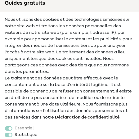
Guides gratuits
Lexique des tissus
Nous utilisons des cookies et des technologies similaires sur
notre site web et traitons les données personnelles des
Lexique de couture
visiteurs de notre site web (par exemple, l'adresse IP), par
Tutos de couture
exemple pour personnaliser le contenu et les publicités, pour
intégrer des médias de fournisseurs tiers ou pour analyser
Aide & contact
l'accès à notre site web. Le traitement des données a lieu
uniquement lorsque des cookies sont installés. Nous
Contact
partageons ces données avec des tiers que nous nommons
dans les paramètres.
Changement de propriétaire
Le traitement des données peut être effectué avec le
consentement ou sur la base d'un intérêt légitime. Il est
FAQ
possible de donner ou de refuser son consentement. Il existe
Droit de rétractation
un droit de ne pas consentir et de modifier ou de retirer le
consentement à une date ultérieure. Nous fournissons plus
Populaire
d'informations sur l'utilisation des données personnelles et
des services dans notre
Déclaration de confidentialité
.
Tissus
Essentiel
Accessoires de couture
Statistique