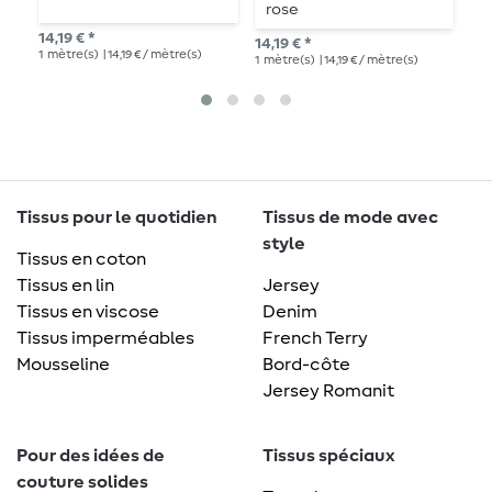
rose
14,19 € *
13,
14,19 € *
1
mètre(s)
| 14,19 € / mètre(s)
1
mè
1
mètre(s)
| 14,19 € / mètre(s)
Tissus pour le quotidien
Tissus de mode avec
style
Tissus en coton
Tissus en lin
Jersey
Tissus en viscose
Denim
Tissus imperméables
French Terry
Mousseline
Bord-côte
Jersey Romanit
Pour des idées de
Tissus spéciaux
couture solides