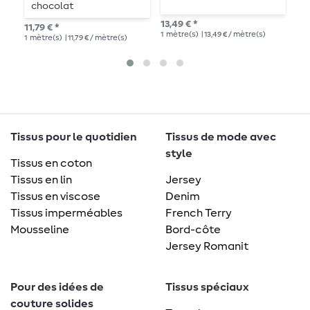
chocolat
13,49 € *
13,
11,79 € *
1
mètre(s)
| 13,49 € / mètre(s)
1
mè
1
mètre(s)
| 11,79 € / mètre(s)
Tissus pour le quotidien
Tissus de mode avec
style
Tissus en coton
Tissus en lin
Jersey
Tissus en viscose
Denim
Tissus imperméables
French Terry
Mousseline
Bord-côte
Jersey Romanit
Pour des idées de
Tissus spéciaux
couture solides