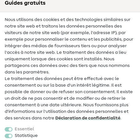
Guides gratuits
Lexique des tissus
Nous utilisons des cookies et des technologies similaires sur
notre site web et traitons les données personnelles des
Lexique de couture
visiteurs de notre site web (par exemple, l'adresse IP), par
Tutos de couture
exemple pour personnaliser le contenu et les publicités, pour
intégrer des médias de fournisseurs tiers ou pour analyser
Aide & contact
l'accès à notre site web. Le traitement des données a lieu
uniquement lorsque des cookies sont installés. Nous
Contact
partageons ces données avec des tiers que nous nommons
dans les paramètres.
Changement de propriétaire
Le traitement des données peut être effectué avec le
consentement ou sur la base d'un intérêt légitime. Il est
FAQ
possible de donner ou de refuser son consentement. Il existe
Droit de rétractation
un droit de ne pas consentir et de modifier ou de retirer le
consentement à une date ultérieure. Nous fournissons plus
Populaire
d'informations sur l'utilisation des données personnelles et
des services dans notre
Déclaration de confidentialité
.
Tissus
Essentiel
Accessoires de couture
Statistique