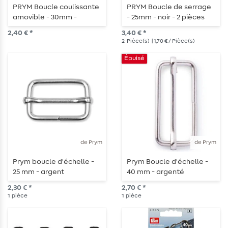
PRYM Boucle coulissante
PRYM Boucle de serrage
amovible - 30mm -
- 25mm - noir - 2 pièces
Argenté - 1 pièce
2,40 € *
3,40 € *
2
Pièce(s)
| 1,70 € / Pièce(s)
Épuisé
de Prym
de Prym
Prym boucle d'échelle -
Prym Boucle d'échelle -
25 mm - argent
40 mm - argenté
2,30 € *
2,70 € *
1
pièce
1
pièce