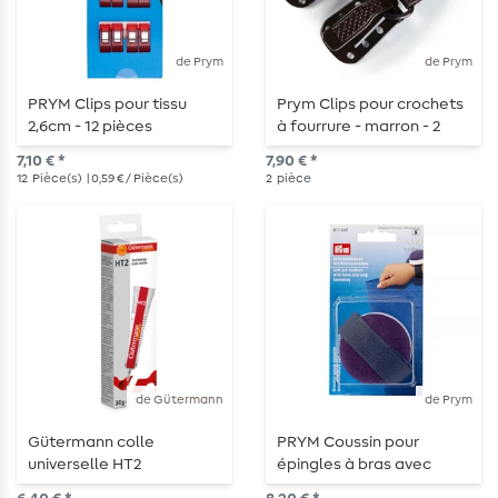
de Prym
de Prym
PRYM Clips pour tissu
Prym Clips pour crochets
2,6cm - 12 pièces
à fourrure - marron - 2
pièces
7,10 € *
7,90 € *
12
Pièce(s)
| 0,59 € / Pièce(s)
2
pièce
de Gütermann
de Prym
Gütermann colle
PRYM Coussin pour
universelle HT2
épingles à bras avec
universelle 30 g
velcro