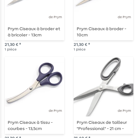
de Prym
de Prym
Prym Ciseaux à broder et
Prym Ciseaux à broder -
à bricoler - 13cm
10cm
21,30 € *
21,30 € *
1
pièce
1
pièce
de Prym
de Prym
Prym Ciseaux à tissu -
Prym Ciseaux de tailleur
courbes - 13,5cm
"Professional" - 21 cm -
Gaucher