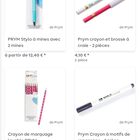
de Prym
de Prym
PRYM Stylo à mines avec
Prym crayon et brosse à
2 mines
craie - 2 pièces
à partir de 12,40 € *
4,10 € *
2
pièce
de Prym
de Prym
Crayon de marquage
Prym Crayon à motifs de