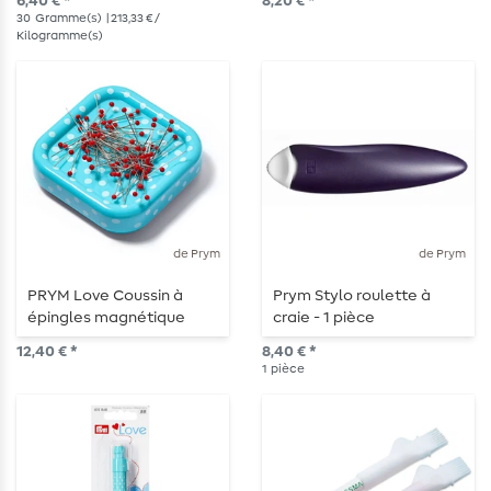
6,40 € *
8,20 € *
30
Gramme(s)
| 213,33 € /
Kilogramme(s)
de Prym
de Prym
PRYM Love Coussin à
Prym Stylo roulette à
épingles magnétique
craie - 1 pièce
avec épingles à tête de
12,40 € *
8,40 € *
verre
1
pièce