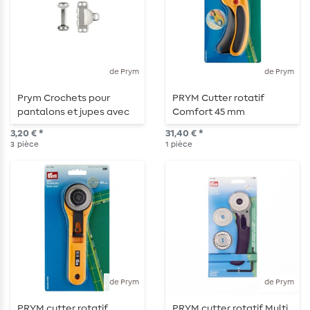
de Prym
de Prym
Prym Crochets pour
PRYM Cutter rotatif
pantalons et jupes avec
Comfort 45 mm
barrettes - 9,5 mm -
3,20 € *
31,40 € *
couleur argent - 3 pièces
3
pièce
1
pièce
de Prym
de Prym
PRYM cutter rotatif
PRYM cutter rotatif Multi