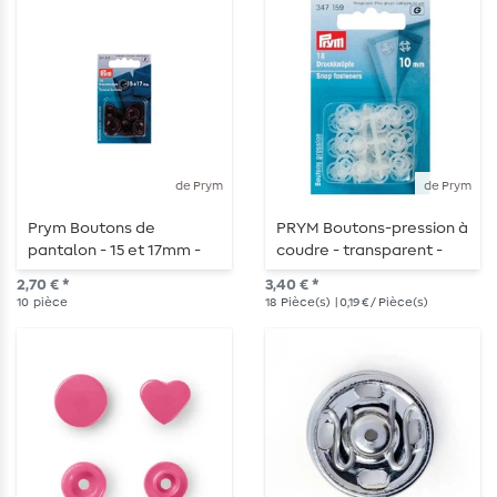
de Prym
de Prym
Prym Boutons de
PRYM Boutons-pression à
pantalon - 15 et 17mm -
coudre - transparent -
marron foncé - 10 pièces
10mm - 18 pièces
2,70 € *
3,40 € *
10
pièce
18
Pièce(s)
| 0,19 € / Pièce(s)