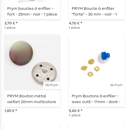
Prym boucles à enfiler -
PRYM Boucle à enfiler
fort - 25mm - noir - 1 pièce
"forte" - 30 mm - noir - 1
pièce
3,70 € *
4,10 € *
1
pièce
1
pièce
de Prym
de Prym
PRYM Bouton métal
Prym Boutons à enfiler -
oeillet 20mm multicolore
avec outil - 11mm - doré -
- 1 pièce
7 pièces
1,85 € *
5,60 € *
7
pièce