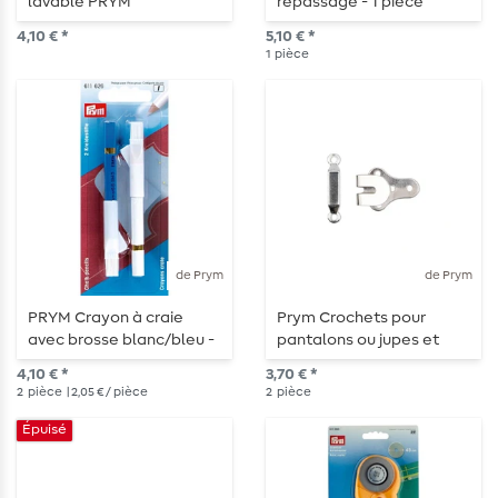
lavable PRYM
repassage - 1 pièce
4,10 € *
5,10 € *
1
pièce
de Prym
de Prym
PRYM Crayon à craie
Prym Crochets pour
avec brosse blanc/bleu -
pantalons ou jupes et
2 pièces
barrettes - 12mm -
4,10 € *
3,70 € *
argenté - 2 pièces
2
pièce
| 2,05 € / pièce
2
pièce
Épuisé