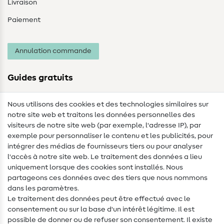
Livraison
Paiement
Annulation commande
Guides gratuits
Lexique des tissus
Nous utilisons des cookies et des technologies similaires sur
notre site web et traitons les données personnelles des
Lexique de couture
visiteurs de notre site web (par exemple, l'adresse IP), par
Tutos de couture
exemple pour personnaliser le contenu et les publicités, pour
intégrer des médias de fournisseurs tiers ou pour analyser
Aide & contact
l'accès à notre site web. Le traitement des données a lieu
uniquement lorsque des cookies sont installés. Nous
Contact
partageons ces données avec des tiers que nous nommons
dans les paramètres.
Changement de propriétaire
Le traitement des données peut être effectué avec le
consentement ou sur la base d'un intérêt légitime. Il est
FAQ
possible de donner ou de refuser son consentement. Il existe