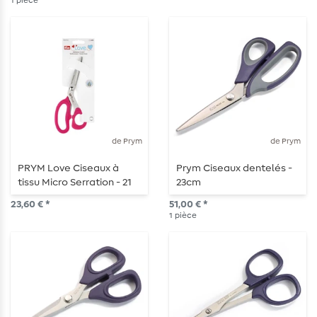
1
pièce
de Prym
de Prym
PRYM Love Ciseaux à
Prym Ciseaux dentelés -
tissu Micro Serration - 21
23cm
cm - rose
23,60 € *
51,00 € *
1
pièce