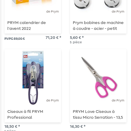
de Prym
de Prym
PRYM calendrier de
Prym bobines de machine
l'avent 2022
à coudre - acier - petit
crochet rotatif - 21,2mm -
71,20 € *
5,60 € *
PVPC 89,00 €
5 pièces
5
pièce
de Prym
de Prym
Ciseaux à fil PRYM
PRYM Love Ciseaux à
Professional
tissu Micro Serration - 13,5
cm - rose
18,50 € *
16,30 € *