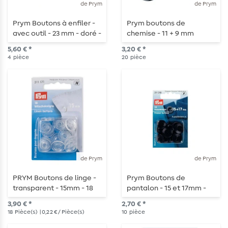
de Prym
de Prym
Prym Boutons à enfiler -
Prym boutons de
avec outil - 23 mm - doré -
chemise - 11 + 9 mm
4 pièces
imitation
5,60 € *
3,20 € *
nacre/anthracite - 20
4
pièce
20
pièce
pièces
de Prym
de Prym
PRYM Boutons de linge -
Prym Boutons de
transparent - 15mm - 18
pantalon - 15 et 17mm -
pièces
bleu foncé - 10 pièces
3,90 € *
2,70 € *
18
Pièce(s)
| 0,22 € / Pièce(s)
10
pièce