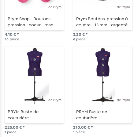
de Prym
de Prym
Prym Snap - Boutons-
Prym Boutons-pression à
pression - coeur - rose -
coudre - 13 mm - argenté
30 pièces
- 6 pièces
4,10 € *
3,20 € *
30
pièce
6
pièce
de Prym
de Prym
PRYM Buste de
PRYM Buste de
couturière
couturière
225,00 € *
210,00 € *
1
pièce
1
pièce