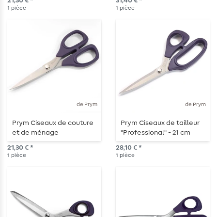
21,30 € *
31,40 € *
1
pièce
1
pièce
de Prym
de Prym
Prym Ciseaux de couture
Prym Ciseaux de tailleur
et de ménage
"Professional" - 21 cm
"Professional" - 16,5 cm
21,30 € *
28,10 € *
1
pièce
1
pièce