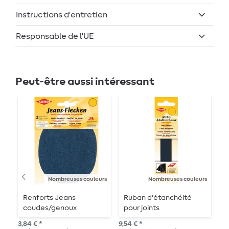
Instructions d'entretien
Responsable de l'UE
Peut-être aussi intéressant
Ép
Nombreuses couleurs
Nombreuses couleurs
Renforts Jeans
Ruban d'étanchéité
E
coudes/genoux
pour joints
m
3,84 € *
9,54 € *
3,0