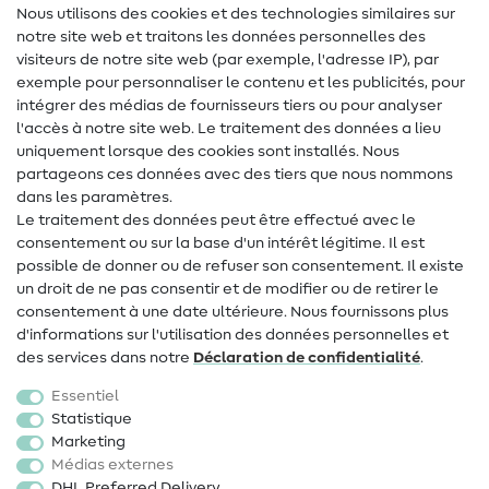
Lexique des tissus
Nous utilisons des cookies et des technologies similaires sur
notre site web et traitons les données personnelles des
Lexique de couture
visiteurs de notre site web (par exemple, l'adresse IP), par
Tutos de couture
exemple pour personnaliser le contenu et les publicités, pour
intégrer des médias de fournisseurs tiers ou pour analyser
Aide & contact
l'accès à notre site web. Le traitement des données a lieu
uniquement lorsque des cookies sont installés. Nous
Contact
partageons ces données avec des tiers que nous nommons
dans les paramètres.
Changement de propriétaire
Le traitement des données peut être effectué avec le
consentement ou sur la base d'un intérêt légitime. Il est
FAQ
possible de donner ou de refuser son consentement. Il existe
Droit de rétractation
un droit de ne pas consentir et de modifier ou de retirer le
consentement à une date ultérieure. Nous fournissons plus
Populaire
d'informations sur l'utilisation des données personnelles et
des services dans notre
Déclaration de confidentialité
.
Tissus
Essentiel
Accessoires de couture
Statistique
Marketing
Promotions
Médias externes
DHL Preferred Delivery