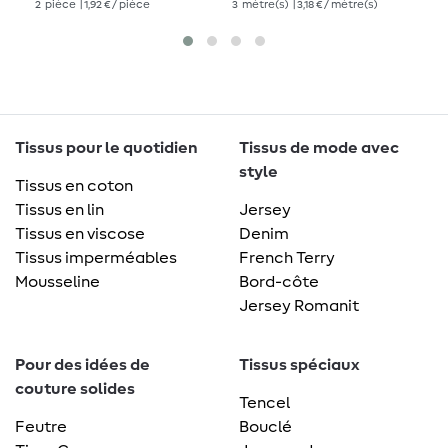
2
pièce
| 1,92 € / pièce
3
mètre(s)
| 3,18 € / mètre(s)
80
Tissus pour le quotidien
Tissus de mode avec
style
Tissus en coton
Tissus en lin
Jersey
Tissus en viscose
Denim
Tissus imperméables
French Terry
Mousseline
Bord-côte
Jersey Romanit
Pour des idées de
Tissus spéciaux
couture solides
Tencel
Feutre
Bouclé