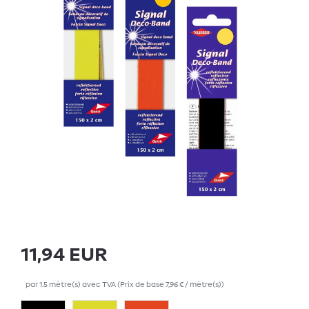
11,94 EUR
par
1.5
mètre(s)
avec TVA
(Prix de base
7,96 € / mètre(s)
)