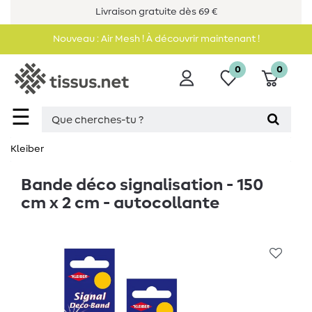
Livraison gratuite dès 69 €
Nouveau : Air Mesh ! À découvrir maintenant !
0
0
☰
Kleiber
Bande déco signalisation - 150
cm x 2 cm - autocollante