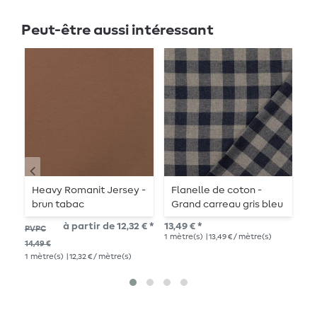
Peut-être aussi intéressant
Heavy Romanit Jersey -
Flanelle de coton -
F
brun tabac
Grand carreau gris bleu
P
a
à partir de 12,32 € *
13,49 € *
13,
PVPC
1
mètre(s)
| 13,49 € / mètre(s)
1
mè
14,49 €
1
mètre(s)
| 12,32 € / mètre(s)