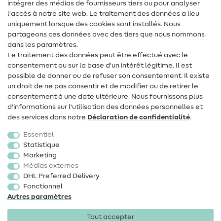
intégrer des médias de fournisseurs tiers ou pour analyser
Aide & contact
l'accès à notre site web. Le traitement des données a lieu
uniquement lorsque des cookies sont installés. Nous
Contact
partageons ces données avec des tiers que nous nommons
dans les paramètres.
Changement de propriétaire
Le traitement des données peut être effectué avec le
consentement ou sur la base d'un intérêt légitime. Il est
FAQ
possible de donner ou de refuser son consentement. Il existe
Droit de rétractation
un droit de ne pas consentir et de modifier ou de retirer le
consentement à une date ultérieure. Nous fournissons plus
Populaire
d'informations sur l'utilisation des données personnelles et
des services dans notre
Déclaration de confidentialité
.
Tissus
Essentiel
Accessoires de couture
Statistique
Marketing
Promotions
Médias externes
DHL Preferred Delivery
Fonctionnel
Autres paramètres
Tout accepter