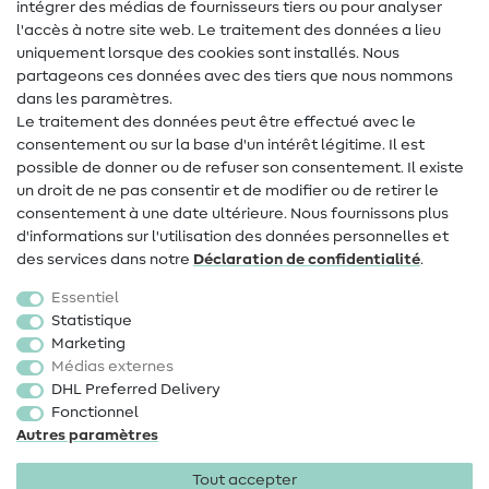
intégrer des médias de fournisseurs tiers ou pour analyser
Aide & contact
l'accès à notre site web. Le traitement des données a lieu
uniquement lorsque des cookies sont installés. Nous
Contact
partageons ces données avec des tiers que nous nommons
dans les paramètres.
Changement de propriétaire
Le traitement des données peut être effectué avec le
consentement ou sur la base d'un intérêt légitime. Il est
FAQ
possible de donner ou de refuser son consentement. Il existe
Droit de rétractation
un droit de ne pas consentir et de modifier ou de retirer le
consentement à une date ultérieure. Nous fournissons plus
Populaire
d'informations sur l'utilisation des données personnelles et
des services dans notre
Déclaration de confidentialité
.
Tissus
Essentiel
Accessoires de couture
Statistique
Marketing
Promotions
Médias externes
DHL Preferred Delivery
Fonctionnel
Autres paramètres
Tout accepter