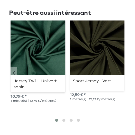
Peut-être aussi intéressant
Jersey Twill - Uni vert
Sport Jersey - Vert
J
sapin
12,59 € *
10,
10,79 € *
1
mètre(s)
| 12,59 € / mètre(s)
1
mè
1
mètre(s)
| 10,79 € / mètre(s)