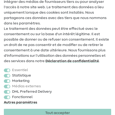
intégrer des médias de fournisseurs tiers ou pour analyser
Aide & contact
l'accès à notre site web. Le traitement des données a lieu
uniquement lorsque des cookies sont installés. Nous
Contact
partageons ces données avec des tiers que nous nommons
dans les paramètres.
Changement de propriétaire
Le traitement des données peut être effectué avec le
consentement ou sur la base d'un intérêt légitime. Il est
FAQ
possible de donner ou de refuser son consentement. Il existe
Droit de rétractation
un droit de ne pas consentir et de modifier ou de retirer le
consentement à une date ultérieure. Nous fournissons plus
Populaire
d'informations sur l'utilisation des données personnelles et
des services dans notre
Déclaration de confidentialité
.
Tissus
Essentiel
Accessoires de couture
Statistique
Marketing
Promotions
Médias externes
DHL Preferred Delivery
Fonctionnel
Autres paramètres
Tout accepter