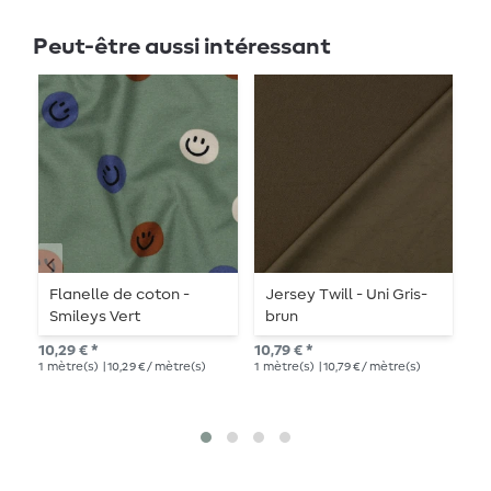
Peut-être aussi intéressant
Flanelle de coton -
Jersey Twill - Uni Gris-
B
Smileys Vert
brun
10,29 € *
10,79 € *
PV
1
mètre(s)
| 10,29 € / mètre(s)
1
mètre(s)
| 10,79 € / mètre(s)
13,
1
mè